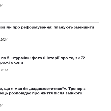
24
зповіли про реформування: планують зменшити
 2024
по 5 штурмів»: фото й історії про те, як 72
орожі окопи
 2024
, що я мав би „задвохсотитися“». Тренер з
лець розповідає про життя після важкого
24