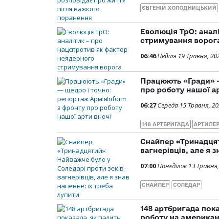
ЄВГЕНІЙ ХОЛОДНИЦЬКИЙ
Еволюція ТрО: анал
стримування ворог
06:46
Неділя 19 Травня, 20
Працюють «Гради» —
про роботу нашої а
06:27
Середа 15 Травня, 2
148 АРТБРИГАДА
АРТИЛЕ
Снайпер «Тринадцят
вагнерівців, але я з
07:00
Понеділок 13 Травня,
СНАЙПЕР
СОЛЕДАР
148 артбригада пока
роботу на америка