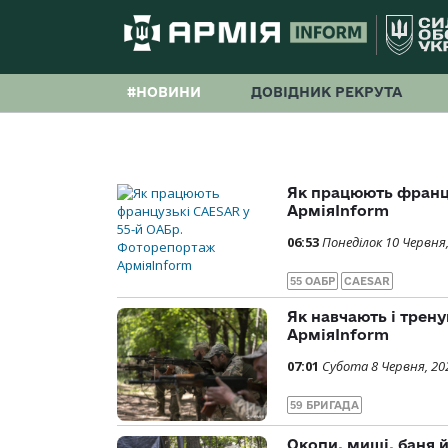
#НОВИНИ
ДОВІДНИК РЕКРУТА
Як працюють франц
АрміяInform
06:53
Понеділок 10 Червня
55 ОАБР
CAESAR
Як навчають і трен
АрміяInform
07:01
Субота 8 Червня, 20
59 БРИГАДА
Окопи, миші, баня й