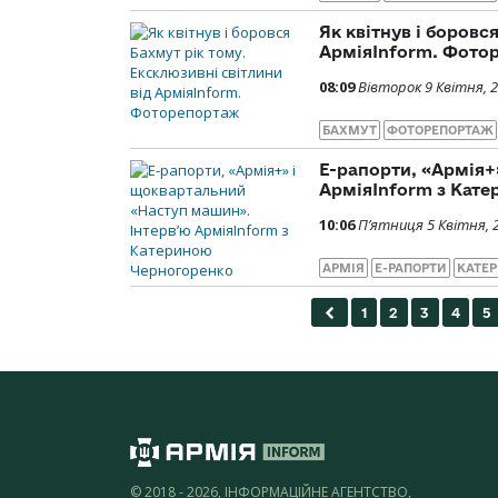
Як квітнув і боровс
АрміяInform. Фото
08:09
Вівторок 9 Квітня, 
БАХМУТ
ФОТОРЕПОРТАЖ
Е-рапорти, «Армія+
АрміяInform з Кат
10:06
П’ятниця 5 Квітня, 
АРМІЯ
Е-РАПОРТИ
КАТЕР
© 2018 - 2026, ІНФОРМАЦІЙНЕ АГЕНТСТВО,