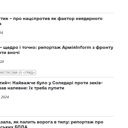
ітик – про нацспротив як фактор неядерного
а
24
 щедро і точно: репортаж АрміяInform з фронту
рти вночі
024
РИСТИ
БМ-21 «ГРАД»
ий»: Найважче було у Соледарі проти зеків-
нав напевне: їх треба лупити
 2024
зала, як палить ворога в тилу: репортаж про
нських БПЛА