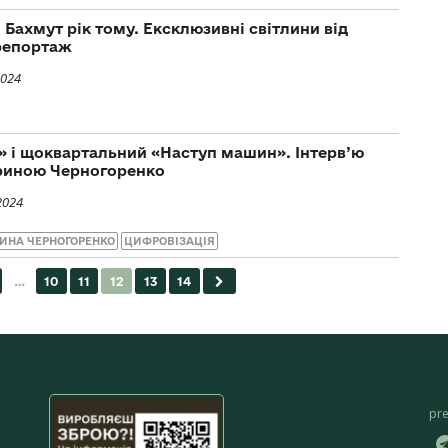
я Бахмут рік тому. Ексклюзивні світлини від
репортаж
2024
» і щоквартальний «Наступ машин». Інтерв’ю
ериною Черногоренко
2024
ИНА ЧЕРНОГОРЕНКО
ЦИФРОВІЗАЦІЯ
pr