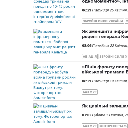
одномоментно». Інт
06:21
П’ятниця 26 Квітня,
ЗБРОЙНІ СИЛИ УКРАЇНИ
С
Як зменшити інфрач
рецепт генерала Ке
08:06
Понеділок 22 Квітня,
АВІАЦІЯ
ЗБРОЙНІ СИЛИ У
«Лінія фронту попер
військові тримали 
06:21
П’ятниця 19 Квітня,
БАХМУТ
Як цивільні залиша
07:02
Субота 13 Квітня, 2
БАХМУТ
ФОТОРЕПОРТАЖ