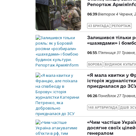
Репортаж АрміяInf
06:39
Вівторок 4 Червня, 
43 БРИГАДА
РЕПОРТАЖ
Залишився тільки р
«шахедами» і бомб
06:55
П’ятниця 31 Травня,
БОРОВА
БУДИНОК КУЛЬТ
«Я мала квитки у Фр
історія журналістк
приєдналася до ЗС
06:26
Понеділок 27 Травня,
148 АРТБРИГАДА
ДШВ ЗС
«Чим частіше Украї
досягне своїх ціле
генералом