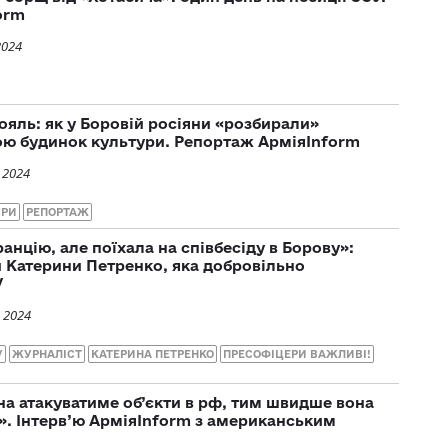
orm
2024
ояль: як у Боровій росіяни «розбирали»
ою будинок культури. Репортаж АрміяInform
 2024
УРИ
РЕПОРТАЖ
анцію, але поїхала на співбесіду в Борову»:
и Катерини Петренко, яка добровільно
У
 2024
У
ЖУРНАЛІСТ
КАТЕРИНА ПЕТРЕНКО
ПРЕСОФІЦЕРИ ВАЖЛИВІ!
на атакуватиме об’єкти в рф, тим швидше вона
й». Інтерв’ю АрміяInform з американським