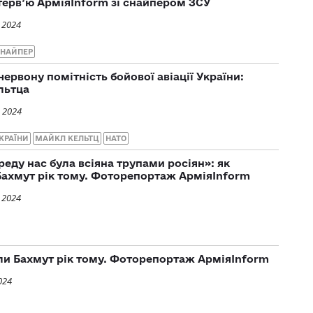
ерв’ю АрміяInform зі снайпером ЗСУ
 2024
НАЙПЕР
ервону помітність бойової авіації України:
льтца
 2024
КРАЇНИ
МАЙКЛ КЕЛЬТЦ
НАТО
еду нас була всіяна трупами росіян»: як
Бахмут рік тому. Фоторепортаж АрміяInform
 2024
ли Бахмут рік тому. Фоторепортаж АрміяInform
024