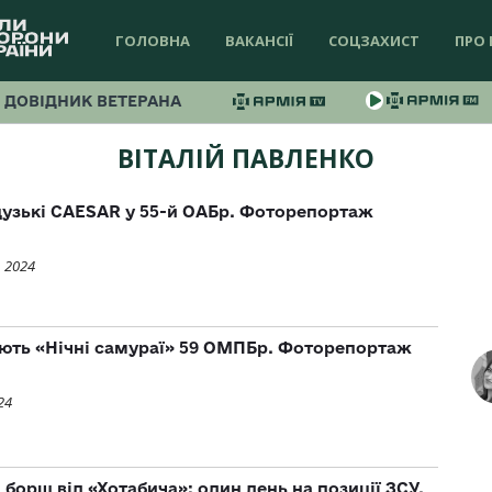
ГОЛОВНА
ВАКАНСІЇ
СОЦЗАХИСТ
ПРО 
ДОВІДНИК ВЕТЕРАНА
ВІТАЛІЙ ПАВЛЕНКО
узькі CAESAR у 55-й ОАБр. Фоторепортаж
, 2024
ують «Нічні самураї» 59 ОМПБр. Фоторепортаж
24
 борщ від «Хотабича»: один день на позиції ЗСУ.