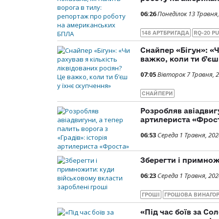
06:26
Понеділок 13 Травня,
148 АРТБРИГАДА
RQ-20 P
Снайпер «Бігун»: «Ч
важко, коли ти б’єш
07:05
Вівторок 7 Травня, 
СНАЙПЕРИ
Розробляв авіадвигу
артилериста «Фрос
06:53
Середа 1 Травня, 202
Зберегти і примнож
06:23
Середа 1 Травня, 202
ГРОШІ
ГРОШОВА ВИНАГО
«Під час боїв за Со