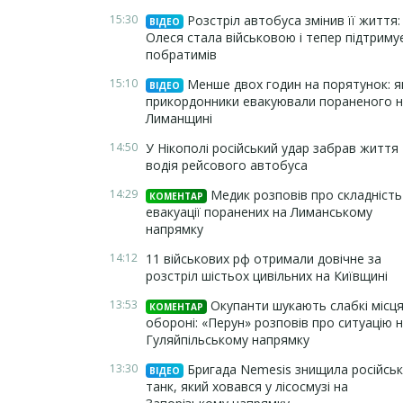
15:30
Розстріл автобуса змінив її життя:
ВІДЕО
Олеся стала військовою і тепер підтриму
побратимів
15:10
Менше двох годин на порятунок: я
ВІДЕО
прикордонники евакуювали пораненого 
Лиманщині
14:50
У Нікополі російський удар забрав життя
водія рейсового автобуса
14:29
Медик розповів про складність
КОМЕНТАР
евакуації поранених на Лиманському
напрямку
14:12
11 військових рф отримали довічне за
розстріл шістьох цивільних на Київщині
13:53
Окупанти шукають слабкі місця
КОМЕНТАР
обороні: «Перун» розповів про ситуацію 
Гуляйпільському напрямку
13:30
Бригада Nemesis знищила російсь
ВІДЕО
танк, який ховався у лісосмузі на