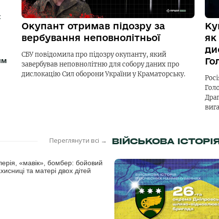
:
Окупант отримав підозру за
Ку
вербування неповнолітньої
як
ди
СБУ повідомила про підозру окупанту, який
Го
им
завербував неповнолітню для собору даних про
дислокацію Сил оборони України у Краматорську.
Рос
Гол
Дра
вига
Переглянути всі →
ВІЙСЬКОВА ІСТОРІ