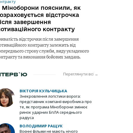
 Міноборони пояснили, як
озраховується відстрочка
ісля завершення
отиваційного контракту
ривалість відстрочки після завершення
отиваційного контракту залежить від
опереднього строку служби, виду укладеного
онтракту та виконання бойових завдань.
НТЕРВ`Ю
Переглянути всі →
ВІКТОРІЯ КУЛЬЧИЦЬКА
Знекровлення логістики ворога:
представник компанії-виробника про
те, як програма Міноборони змінює
ринок ударних БпЛА середнього
радіуса
ВОЛОДИМИР РАЩУК
Воєнні фільми не мають нічого