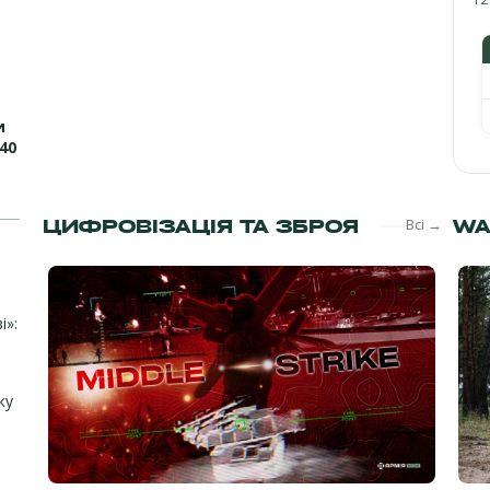
и
40
ЦИФРОВІЗАЦІЯ ТА ЗБРОЯ
Всі →
WA
і»:
ку