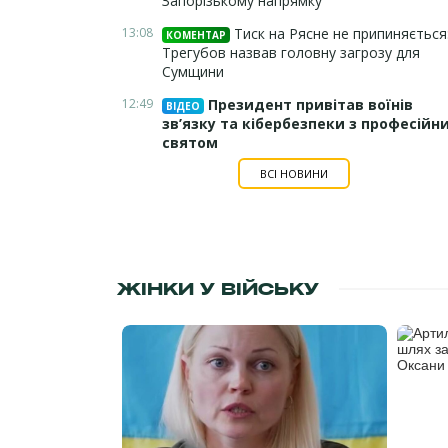
Запорізькому напрямку
13:08
Тиск на Рясне не припиняється
КОМЕНТАР
Трегубов назвав головну загрозу для
Сумщини
12:49
Президент привітав воїнів
ВІДЕО
зв’язку та кібербезпеки з професійн
святом
ВСІ НОВИНИ
ЖІНКИ У ВІЙСЬКУ