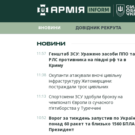
#НОВИНИ
ДОВІДНИК РЕКРУТА
НОВИНИ
11:57
Генштаб ЗСУ: Уражено засоби ППО та
РЛС противника на півдні рф та в
Криму
11:38
Окупанти атакували вночі цивільну
інфраструктуру Житомирщини:
постраждали троє цивільних
11:13
Спортсмени ЗСУ здобули бронзу на
чемпіонаті Європи із сучасного
п’ятиборства у Туреччині
10:52
Ворог за тиждень запустив по Україн
понад 60 ракет та близько 1560 БПЛ
Президент