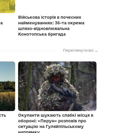
Військова історія в почесних
ма
найменуваннях: 36-та окрема
шляхо-відновлювальна
Конотопська бригада
Переглянути всі →
сть
Окупанти шукають слабкі місця в
обороні: «Перун» розповів про
ситуацію на Гуляйпільському
напрямку