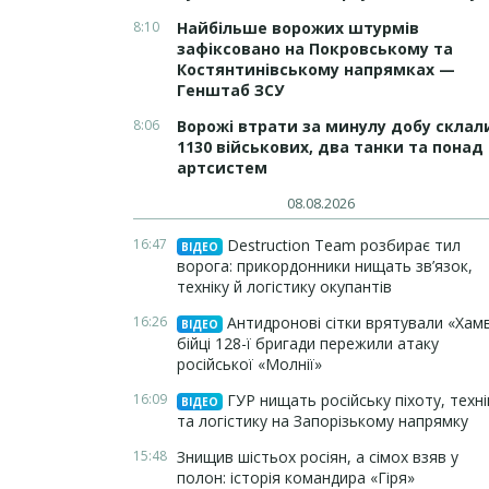
8:10
Найбільше ворожих штурмів
зафіксовано на Покровському та
Костянтинівському напрямках —
Генштаб ЗСУ
8:06
Ворожі втрати за минулу добу склал
1130 військових, два танки та понад 
артсистем
08.08.2026
16:47
Destruction Team розбирає тил
ВІДЕО
ворога: прикордонники нищать зв’язок,
техніку й логістику окупантів
16:26
Антидронові сітки врятували «Хамв
ВІДЕО
бійці 128-ї бригади пережили атаку
російської «Молнії»
16:09
ГУР нищать російську піхоту, техні
ВІДЕО
та логістику на Запорізькому напрямку
15:48
Знищив шістьох росіян, а сімох взяв у
полон: історія командира «Гіря»