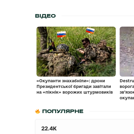
ВІДЕО
«Окупанти знахабніли»: дрони
Destru
Президентської бригади завітали
ворог
на «пікнік» ворожих штурмовиків
зв’язо
окупа
ПОПУЛЯРНЕ
22.4K