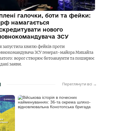
плені галочки, боти та фейки:
 рф намагається
скредитувати нового
ловнокомандувача ЗСУ
ія запустила хвилю фейків проти
овнокомандувача ЗСУ генерал-майора Михайла
патого: ворог створює ботоакаунти та поширює
дані заяви.
Я
Переглянути всі →