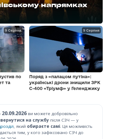
кти СБС, 3 і 19
нівському напрямках
артилерійської бригади
55-й калібр і Starlink
9 Серпня
9 Серпня
пустив по
Поряд з «палацом путіна»:
ет та
українські дрони знищили ЗРК
С-400 «Тріумф» у Геленджику
20.09.2026
о
ви можете добровільно
вернутися на службу
після СЗЧ — у
дрозділ
, який
обираєте самі
. Ця можливість
дається тим, у кого зафіксовано СЗЧ до
.06.2026