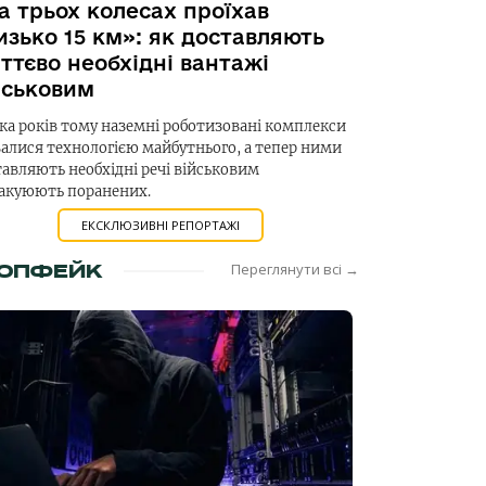
а трьох колесах проїхав
изько 15 км»: як доставляють
ттєво необхідні вантажі
йськовим
ка років тому наземні роботизовані комплекси
валися технологією майбутнього, а тепер ними
авляють необхідні речі військовим
вакуюють поранених.
ЕКСКЛЮЗИВНІ РЕПОРТАЖІ
ОПФЕЙК
Переглянути всі →