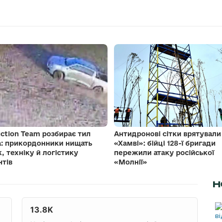
ction Team розбирає тил
Антидронові сітки врятували
а: прикордонники нищать
«Хамві»: бійці 128-ї бригади
к, техніку й логістику
пережили атаку російської
нтів
«Молнії»
Н
13.8K