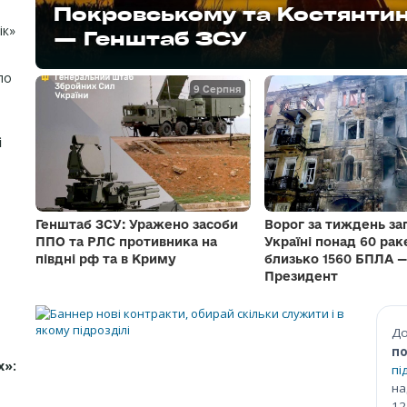
Хмара відвідав командні пун
Покровському та Костянти
позицій»: зв’язківець 40-ї 
ік»
корпусів та «Азову»
— Генштаб ЗСУ
про Слобожанський наступ, 1
по
9 Серпня
і
Генштаб ЗСУ: Уражено засоби
Ворог за тиждень за
ППО та РЛС противника на
Україні понад 60 рак
півдні рф та в Криму
близько 1560 БПЛА —
Президент
Д
по
х»:
пі
на
12