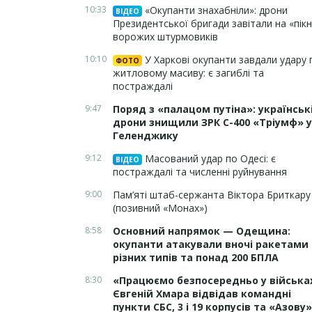
10:33
«Окупанти знахабніли»: дрони
ВІДЕО
Президентської бригади завітали на «пікн
ворожих штурмовиків
10:10
У Харкові окупанти завдали удару 
ФОТО
житловому масиву: є загиблі та
постраждалі
9:47
Поряд з «палацом путіна»: українськ
дрони знищили ЗРК С-400 «Тріумф» у
Геленджику
9:12
Масований удар по Одесі: є
ВІДЕО
постраждалі та численні руйнування
9:00
Пам’яті штаб-сержанта Віктора Бриткару
(позивний «Монах»)
8:58
Основний напрямок — Одещина:
окупанти атакували вночі ракетами
різних типів та понад 200 БПЛА
8:30
«Працюємо безпосередньо у війська
Євгеній Хмара відвідав командні
пункти СБС, 3 і 19 корпусів та «Азову»