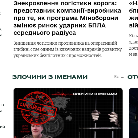
Знекровлення логістики ворога:
«Н
представник компанії-виробника
бл
є
про те, як програма Міноборони
жи
змінює ринок ударних БПЛА
ві
к
середнього радіуса
на
Кіль
зда
Знищення логістики противника на оперативній
дост
глибині стає одним із ключових напрямів розвитку
й е
українських безпілотних спроможностей.
ЗЛОЧИНИ З ІМЕНАМИ
Всі →
СТ
 в
на
кий