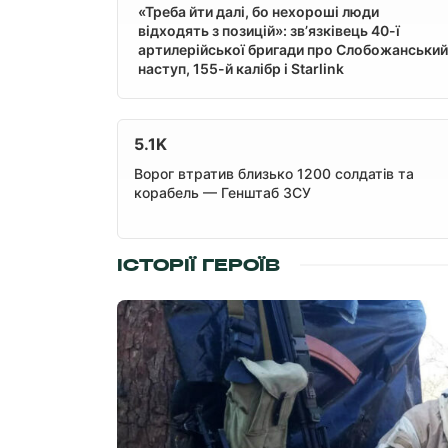
«Треба йти далі, бо нехороші люди
відходять з позицій»: зв’язківець 40-ї
артилерійської бригади про Слобожанський
наступ, 155-й калібр і Starlink
5.1K
Ворог втратив близько 1200 солдатів та
корабель — Генштаб ЗСУ
ІСТОРІЇ ГЕРОЇВ