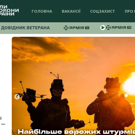
ГОЛОВНА
ВАКАНСІЇ
СОЦЗАХИСТ
ПРО 
ДОВІДНИК ВЕТЕРАНА
і
А —
«Працюємо безпосередньо у
Найбільше ворожих штурмів
«Треба йти далі, бо нехоро