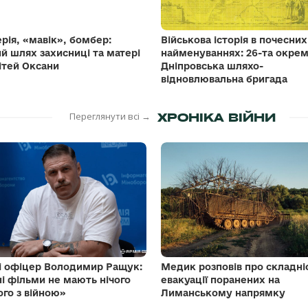
рія, «мавік», бомбер:
Військова історія в почесних
й шлях захисниці та матері
найменуваннях: 26-та окре
ітей Оксани
Дніпровська шляхо-
відновлювальна бригада
Переглянути всі →
ХРОНІКА ВІЙНИ
і офіцер Володимир Ращук:
Медик розповів про складні
і фільми не мають нічого
евакуації поранених на
ого з війною»
Лиманському напрямку