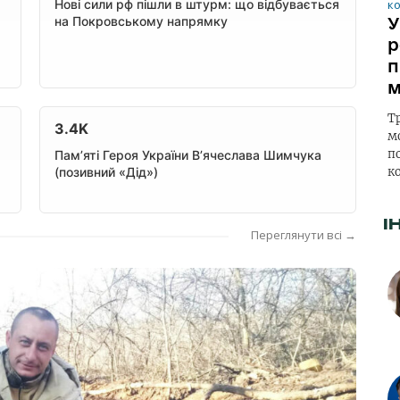
Нові сили рф пішли в штурм: що відбувається
на Покровському напрямку
У
р
п
м
Т
3.4K
м
п
Пам’яті Героя України В’ячеслава Шимчука
(позивний «Дід»)
к
І
Переглянути всі →