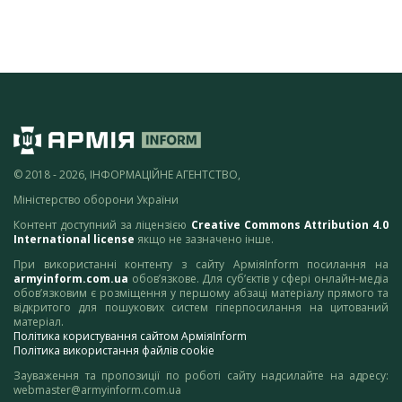
© 2018 - 2026, ІНФОРМАЦІЙНЕ АГЕНТСТВО,
Міністерство оборони України
Контент доступний за ліцензією
Creative Commons Attribution 4.0
International license
якщо не зазначено інше.
При використанні контенту з сайту АрміяInform посилання на
armyinform.com.ua
обов’язкове. Для суб’єктів у сфері онлайн-медіа
обов’язковим є розміщення у першому абзаці матеріалу прямого та
відкритого для пошукових систем гіперпосилання на цитований
матеріал.
Політика користування сайтом АрміяInform
Політика використання файлів cookie
Зауваження та пропозиції по роботі сайту надсилайте на адресу:
webmaster@armyinform.com.ua