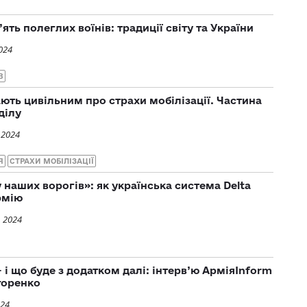
ть полеглих воїнів: традиції світу та України
024
В
ають цивільним про страхи мобілізації. Частина
ділу
 2024
Я
СТРАХИ МОБІЛІЗАЦІЇ
 наших ворогів»: як українська система Delta
рмію
, 2024
 і що буде з додатком далі: інтерв’ю АрміяInform
горенко
024