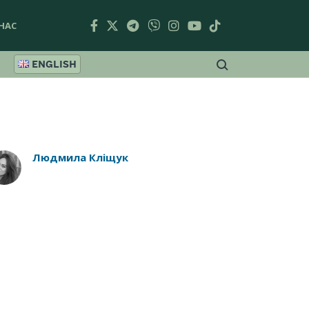
НАС
ENGLISH
Людмила Кліщук