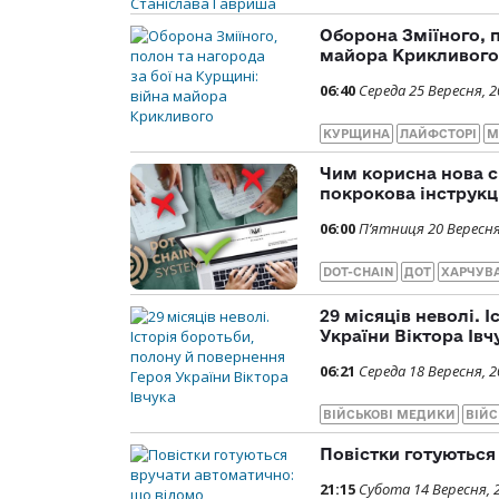
Оборона Зміїного, п
майора Крикливого
06:40
Середа 25 Вересня, 
КУРЩИНА
ЛАЙФСТОРІ
М
Чим корисна нова с
покрокова інструкц
06:00
П’ятниця 20 Вересня
DOT-CHAIN
ДОТ
ХАРЧУВ
29 місяців неволі. 
України Віктора Івч
06:21
Середа 18 Вересня, 
ВІЙСЬКОВІ МЕДИКИ
ВІЙС
Повістки готуються
21:15
Субота 14 Вересня, 