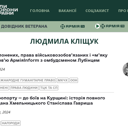
ГОЛОВНА
ВАКАНСІЇ
СОЦЗАХИСТ
ПРО 
ДОВІДНИК ВЕТЕРАНА
ЛЮДМИЛА КЛІЩУК
онених, права військовозобов’язаних і «м’яку
ерв’ю АрміяInform з омбудсменом Лубінцем
024
ІЖНАРОДНЕ ГУМАНІТАРНЕ ПРАВО
МКЧХ
ООН
НЕНІ
ПРАВА ЛЮДИНИ
ТЦК ТА СП
опорту — до боїв на Курщині: історія повного
дана Хмельницького Станіслава Гавриша
, 2024
НАГОРОДИ