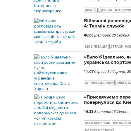
АРМІЇ+
ДЕЛЬТА
ІНТЕРВ’Ю
Військові розповід
4: Термін служби
06:00
Вівторок 20 Серпня,
МОБІЛІЗАЦІЯ
СТРАХИ МОБ
«Було б ідеально, я
українська спортсм
11:07
Середа 14 Серпня, 2
ОЛІМПІАДА-2024
ОЛЬГА 
«Присвячуємо пере
повернулися до Ки
16:33
Вівторок 13 Серпня,
ЖАН БЕЛЕНЮК
ІРИНА КО
ПАРВІЗ НАСІБОВ