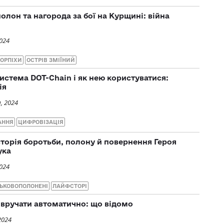
олон та нагорода за бої на Курщині: війна
2024
ОРПІХИ
ОСТРІВ ЗМІЇНИЙ
истема DOT-Chain і як нею користуватися:
ія
, 2024
АННЯ
ЦИФРОВІЗАЦІЯ
Історія боротьби, полону й повернення Героя
ука
2024
ЬКОВОПОЛОНЕНІ
ЛАЙФСТОРІ
 вручати автоматично: що відомо
2024