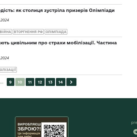
рдість: як столиця зустріла призерів Олімпіади
 2024
ВІЙНА
ВТОРГНЕННЯ РФ
ОЛІМПІАДА
ають цивільним про страхи мобілізації. Частина
 2024
ІЛІЗАЦІЇ
pr