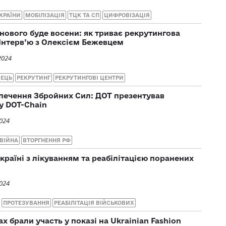
КРАЇНИ
МОБІЛІЗАЦІЯ
ТЦК ТА СП
ЦИФРОВІЗАЦІЯ
 нового буде восени: як триває рекрутингова
 Інтерв’ю з Олексієм Бежевцем
2024
ВЕЦЬ
РЕКРУТИНГ
РЕКРУТИНГОВІ ЦЕНТРИ
печення Збройних Сил: ДОТ презентував
у DOT-Chain
2024
ВІЙНА
ВТОРГНЕННЯ РФ
країні з лікуванням та реабілітацією поранених
2024
ПРОТЕЗУВАННЯ
РЕАБІЛІТАЦІЯ ВІЙСЬКОВИХ
х брали участь у показі на Ukrainian Fashion