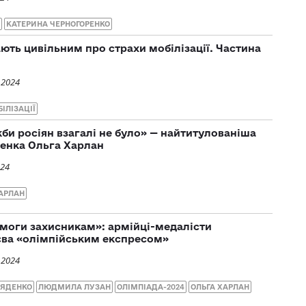
КАТЕРИНА ЧЕРНОГОРЕНКО
ають цивільним про страхи мобілізації. Частина
 2024
ІЛІЗАЦІЇ
кби росіян взагалі не було» — найтитулованіша
енка Ольга Харлан
024
ХАРЛАН
моги захисникам»: армійці-медалісти
єва «олімпійським експресом»
 2024
ЛЯДЕНКО
ЛЮДМИЛА ЛУЗАН
ОЛІМПІАДА-2024
ОЛЬГА ХАРЛАН