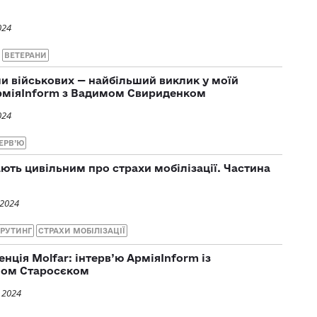
024
ВЕТЕРАНИ
и військових — найбільший виклик у моїй
АрміяInform з Вадимом Свириденком
024
ЕРВ’Ю
ають цивільним про страхи мобілізації. Частина
 2024
КРУТИНГ
СТРАХИ МОБІЛІЗАЦІЇ
нція Molfar: інтерв’ю АрміяInform із
мом Старосєком
 2024