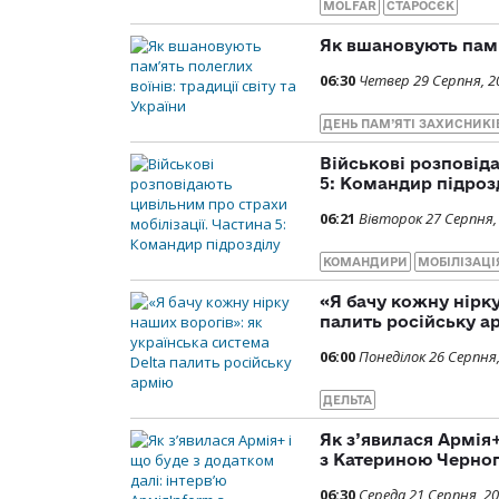
MOLFAR
СТАРОСЄК
Як вшановують пам’я
06:30
Четвер 29 Серпня, 2
ДЕНЬ ПАМ’ЯТІ ЗАХИСНИКІ
Військові розповід
5: Командир підроз
06:21
Вівторок 27 Серпня,
КОМАНДИРИ
МОБІЛІЗАЦІ
«Я бачу кожну нірку
палить російську а
06:00
Понеділок 26 Серпня
ДЕЛЬТА
Як з’явилася Армія+
з Катериною Черно
06:30
Середа 21 Серпня, 2