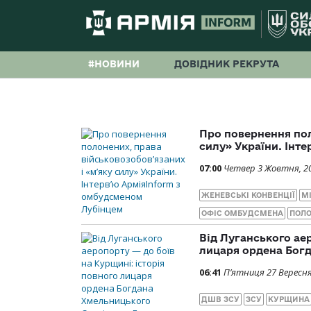
#НОВИНИ
ДОВІДНИК РЕКРУТА
Про повернення пол
силу» України. Інт
07:00
Четвер 3 Жовтня, 2
ЖЕНЕВСЬКІ КОНВЕНЦІЇ
М
ОФІС ОМБУДСМЕНА
ПОЛО
Від Луганського аер
лицаря ордена Бог
06:41
П’ятниця 27 Вересня
ДШВ ЗСУ
ЗСУ
КУРЩИНА