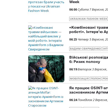
Week
06:00
Субота 7 Вересня, 2
UKRAINIAN FASHION WEEK
«Комбіновані травм
роботі». Інтерв’ю 
06:25
Четвер 5 Вересня, 2
ВАДИМ СВИРИДЕНКО
ІНТ
Військові розповід
6: Ризик полону
06:19
Вівторок 3 Вересня,
МОБІЛІЗАЦІЯ
ПОЛОН
РЕ
Як працює OSINT-аге
засновником Арте
06:24
Понеділок 2 Вересня,