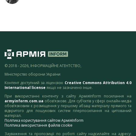
© 2018 - 2026, ІНФОРМАЦІЙНЕ АГЕНТСТВО,
Міністерство оборони України
Контент доступний за ліцензією
Creative Commons Attribution 4.0
International license
якщо не зазначено інше.
При використанні контенту з сайту АрміяInform посилання на
armyinform.com.ua
обов’язкове. Для суб’єктів у сфері онлайн-медіа
обов’язковим є розміщення у першому абзаці матеріалу прямого та
відкритого для пошукових систем гіперпосилання на цитований
матеріал.
Політика користування сайтом АрміяInform
Політика використання файлів cookie
Зауваження та пропозиції по роботі сайту надсилайте на адресу: