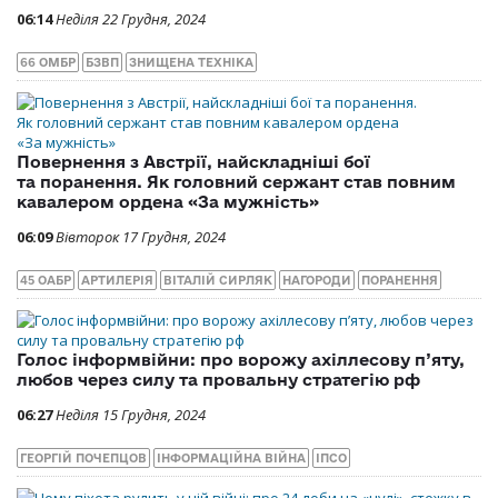
06:14
Неділя 22 Грудня, 2024
66 ОМБР
БЗВП
ЗНИЩЕНА ТЕХНІКА
Повернення з Австрії, найскладніші бої
та поранення. Як головний сержант став повним
кавалером ордена «За мужність»
06:09
Вівторок 17 Грудня, 2024
45 ОАБР
АРТИЛЕРІЯ
ВІТАЛІЙ СИРЛЯК
НАГОРОДИ
ПОРАНЕННЯ
Голос інформвійни: про ворожу ахіллесову п’яту,
любов через силу та провальну стратегію рф
06:27
Неділя 15 Грудня, 2024
ГЕОРГІЙ ПОЧЕПЦОВ
ІНФОРМАЦІЙНА ВІЙНА
ІПСО