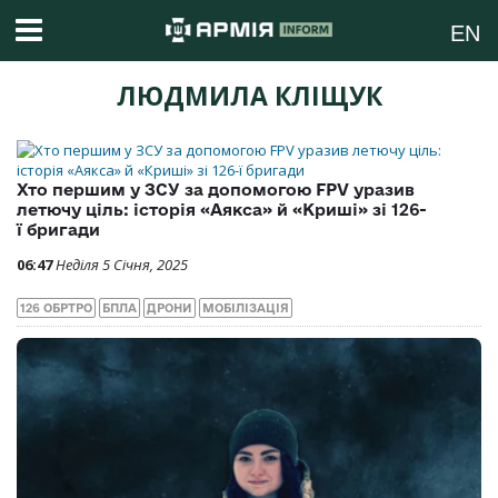
EN
ЛЮДМИЛА КЛІЩУК
Хто першим у ЗСУ за допомогою FPV уразив
летючу ціль: історія «Аякса» й «Криші» зі 126-
ї бригади
06:47
Неділя 5 Січня, 2025
126 ОБРТРО
БПЛА
ДРОНИ
МОБІЛІЗАЦІЯ