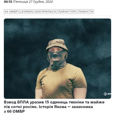
06:55
П’ятниця 27 Грудня, 2024
44 ОМБР
LEOPARD
БОЄПРИПАСИ
ЛАЙФСТОРІ
ТАНКІСТИ
Взвод БПЛА уразив 15 одиниць техніки та майже
пів сотні росіян. Історія Якова — захисника
з 66 ОМБР