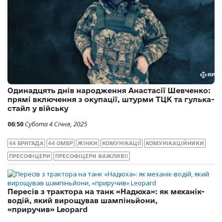
Одинадцять днів народження Анастасії Шевченко:
прямі включення з окупації, штурми ТЦК та гулька-
стайл у війську
06:50
Субота 4 Січня, 2025
44 БРИГАДА
44 ОМБР
ЖІНКИ
КОМУНІКАЦІЇ
КОМУНІКАЦІЙНИКИ
ПРЕСОФІЦЕРИ
ПРЕСОФІЦЕРИ ВАЖЛИВІ!
Пересів з трактора на танк «Надюха»: як механік-
водій, який вирощував шампіньйони,
«приручив» Leopard