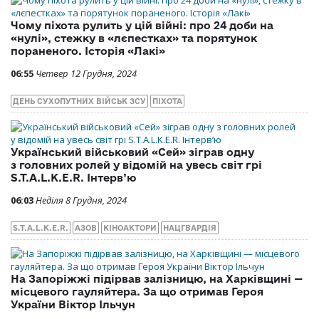
Чому піхота рулить у цій війні: про 24 доби на
«нулі», стежку в «лєпестках» та порятунок
пораненого. Історія «Лакі»
06:55
Четвер 12 Грудня, 2024
ДЕНЬ СУХОПУТНИХ ВІЙСЬК ЗСУ
ПІХОТА
Український військовий «Сей» зіграв одну
з головних ролей у відомій на увесь світ грі
S.T.A.L.K.E.R. Інтерв’ю
06:03
Неділя 8 Грудня, 2024
S.T.A.L.K.E.R.
АЗОВ
КІНОАКТОРИ
НАЦГВАРДІЯ
На Запоріжжі підірвав залізницю, на Харківщині —
місцевого гауляйтера. За що отримав Героя
України Віктор Ільчун