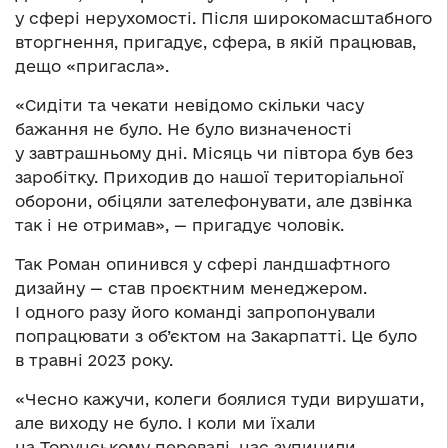
у сфері нерухомості. Після широкомасштабного
вторгнення, пригадує, сфера, в якій працював,
дещо «пригасла».
«Сидіти та чекати невідомо скільки часу
бажання не було. Не було визначеності
у завтрашньому дні. Місяць чи півтора був без
заробітку. Приходив до нашої територіальної
оборони, обіцяли зателефонувати, але дзвінка
так і не отримав», — пригадує чоловік.
Так Роман опинився у сфері ландшафтного
дизайну — став проєктним менеджером.
І одного разу його команді запропонували
попрацювати з об’єктом на Закарпатті. Це було
в травні 2023 року.
«Чесно кажучи, колеги боялися туди вирушати,
але виходу не було. І коли ми їхали
на Торунському перевалі, нас зупинили