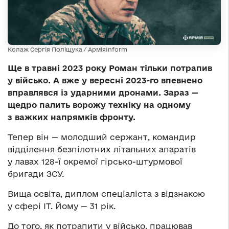
Колаж Сергія Поліщука / АрміяInform
Ще в травні 2023 року Роман тільки потрапив
у військо. А вже у вересні 2023-го впевнено
вправлявся із ударними дронами. Зараз —
щедро палить ворожу техніку на одному
з важких напрямків фронту.
Тепер він — молодший сержант, командир
відділення безпілотних літальних апаратів
у лавах 128-ї окремої гірсько-штурмової
бригади ЗСУ.
Вища освіта, диплом спеціаліста з відзнакою
у сфері ІТ. Йому — 31 рік.
До того, як потрапити у військо, працював