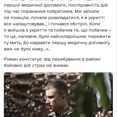
першої медичної допомоги, послідовність дій
під час поранення побратимів. Ми заїхали
на позицію, почали розкладатися, я в укритті
все налаштовував… І почався обстріл. Коли
я вийшов з укриття та побачив те, що побачив —
то це, напевне, було найскладнішим: пережити
ту мить. Бо надавати першу медичну допомогу
вже не було кому…».
Роман констатує: від перебування в районі
бойових дій страх не зникає.