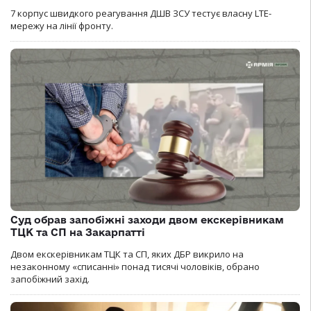
7 корпус швидкого реагування ДШВ ЗСУ тестує власну LTE-
мережу на лінії фронту.
Суд обрав запобіжні заходи двом екскерівникам
ТЦК та СП на Закарпатті
Двом екскерівникам ТЦК та СП, яких ДБР викрило на
незаконному «списанні» понад тисячі чоловіків, обрано
запобіжний захід.