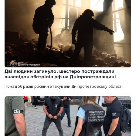
Дві людини загинуло, шестеро постраждали
внаслідок обстрілів рф на Дніпропетровщині
Понад 50 разів росіяни атакували Дніпропетровську області.