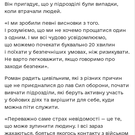
Він пригадує, що у підрозділі були випадки,
коли втрачали людей.
«І ми зробили певні висновки з того.
І розуміємо, що ми не хочемо прощатися один
з одним. І ми всі чудово усвідомлюємо,
що можемо почекати буквально 20 хвилин
і поїхати у безпечніших умовах, ніж ризикувати.
Не варто легковажити, якщо говоримо про
заходи безпеки».
Роман радить цивільним, які з різних причин
ще не приєдналися до лав Сил оборони, почати
вивчати підрозділи, які беруть активну участь
у бойових діях та вирішити для себе, куди
можна піти служити.
«Переважно саме страх невідомості — це те,
що може зупинити людину. І всі зараз
жахаються, бояться якогось контакту з військом