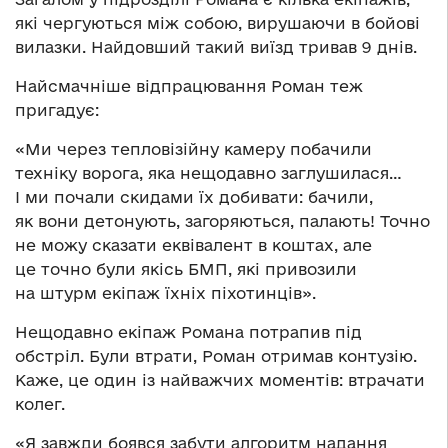
які чергуються між собою, вирушаючи в бойові
вилазки. Найдовший такий виїзд тривав 9 днів.
Найсмачніше відпрацювання Роман теж
пригадує:
«Ми через тепловізійну камеру побачили
техніку ворога, яка нещодавно заглушилася…
І ми почали скидами їх добивати: бачили,
як вони детонують, загоряються, палають! Точно
не можу сказати еквівалент в коштах, але
це точно були якісь БМП, які привозили
на штурм екіпаж їхніх піхотинців».
Нещодавно екіпаж Романа потрапив під
обстріл. Були втрати, Роман отримав контузію.
Каже, це один із найважчих моментів: втрачати
колег.
«Я завжди боявся забути алгоритм надання