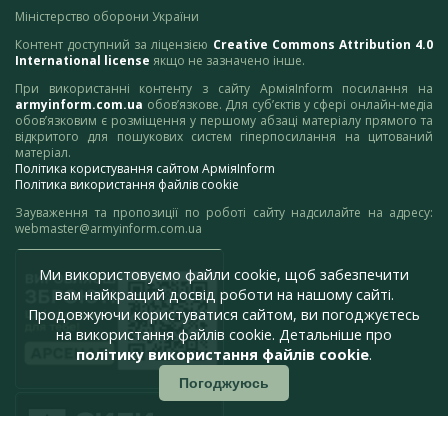
Міністерство оборони України
Контент доступний за ліцензією
Creative Commons Attribution 4.0
International license
якщо не зазначено інше.
При використанні контенту з сайту АрміяInform посилання на
armyinform.com.ua
обов’язкове. Для суб’єктів у сфері онлайн-медіа
обов’язковим є розміщення у першому абзаці матеріалу прямого та
відкритого для пошукових систем гіперпосилання на цитований
матеріал.
Політика користування сайтом АрміяInform
Політика використання файлів cookie
Зауваження та пропозиції по роботі сайту надсилайте на адресу:
webmaster@armyinform.com.ua
Ми використовуємо файли cookie, щоб забезпечити
вам найкращий досвід роботи на нашому сайті.
Продовжуючи користуватися сайтом, ви погоджуєтесь
на використання файлів cookie. Детальніше про
політику використання файлів cookie
.
Погоджуюсь