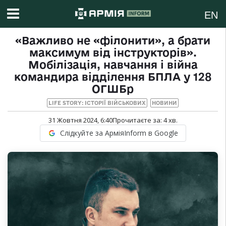
EN
«Важливо не «філонити», а брати
максимум від інструкторів».
Мобілізація, навчання і війна
командира відділення БПЛА у 128
ОГШБр
LIFE STORY: ІСТОРІЇ ВІЙСЬКОВИХ
НОВИНИ
31 Жовтня 2024, 6:40
Прочитаєте за:
4
хв.
Слідкуйте за АрміяInform в Google