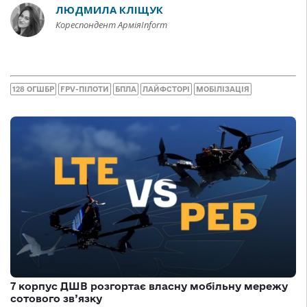
ЛЮДМИЛА КЛІЩУК
Кореспондент АрміяInform
128 ОГШБР
FPV-ПІЛОТИ
БПЛА
ЛАЙФСТОРІ
МОБІЛІЗАЦІЯ
7 корпус ДШВ розгортає власну мобільну мережу
сотового зв’язку