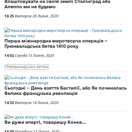
Влаштовувати на своїй землі Сталінград або
Алеппо ми не будемо
16:25
Вівторок 28 Липня, 2020
Перша міжнародна миротворча операція –
Ґрюнвальдська битва 1410 року
14:02
Середа 15 Липня, 2020
ҐРЮНВАЛЬДСЬКА БИТВА
Сьогодні − День взяття Бастилії, або Як починалась
Велика французька революція
14:32
Вівторок 14 Липня, 2020
Ви дуже вперті, товаришу Конєв…
13:50
Понеділок 13 Липня, 2020