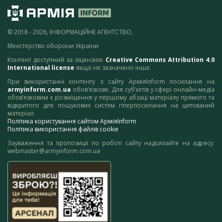
© 2018 - 2026, ІНФОРМАЦІЙНЕ АГЕНТСТВО,
Міністерство оборони України
Контент доступний за ліцензією
Creative Commons Attribution 4.0
International license
якщо не зазначено інше.
При використанні контенту з сайту АрміяInform посилання на
armyinform.com.ua
обов’язкове. Для суб’єктів у сфері онлайн-медіа
обов’язковим є розміщення у першому абзаці матеріалу прямого та
відкритого для пошукових систем гіперпосилання на цитований
матеріал.
Політика користування сайтом АрміяInform
Політика використання файлів cookie
Зауваження та пропозиції по роботі сайту надсилайте на адресу:
webmaster@armyinform.com.ua