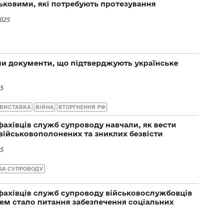
ськовими, які потребують протезування
2025
ли документи, що підтверджують українське
25
ВИСТАВКА
ВІЙНА
ВТОРГНЕННЯ РФ
фахівців служб супроводу навчали, як вести
військовополонених та зниклих безвісти
25
БА СУПРОВОДУ
 фахівців служб супроводу військовослужбовців
тем стало питання забезпечення соціальних