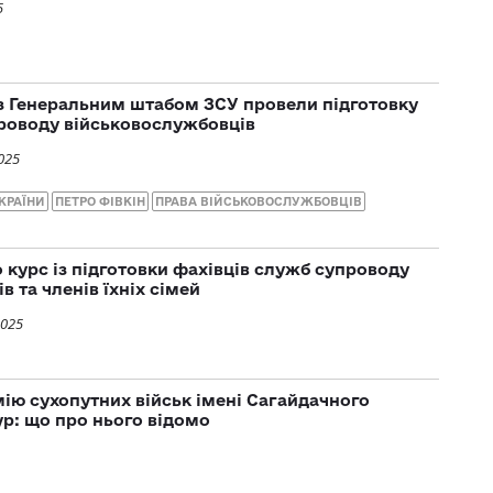
5
з Генеральним штабом ЗСУ провели підготовку
роводу військовослужбовців
025
КРАЇНИ
ПЕТРО ФІВКІН
ПРАВА ВІЙСЬКОВОСЛУЖБОВЦІВ
 курс із підготовки фахівців служб супроводу
 та членів їхніх сімей
2025
ію сухопутних військ імені Сагайдачного
р: що про нього відомо