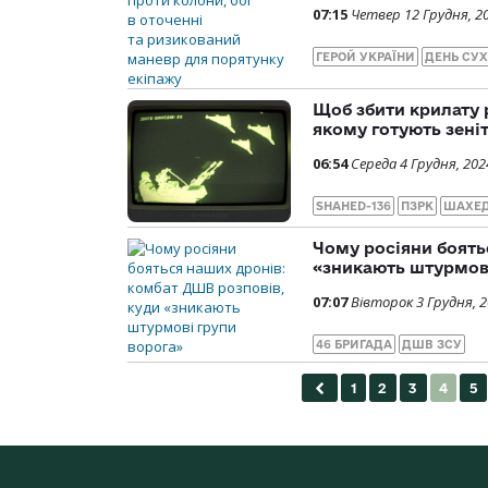
07:15
Четвер 12 Грудня, 2
ГЕРОЙ УКРАЇНИ
ДЕНЬ СУХ
Щоб збити крилату 
якому готують зені
06:54
Середа 4 Грудня, 202
SHAHED-136
ПЗРК
ШАХЕ
Чому росіяни боять
«зникають штурмов
07:07
Вівторок 3 Грудня, 
46 БРИГАДА
ДШВ ЗСУ