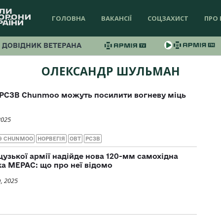
ГОЛОВНА
ВАКАНСІЇ
СОЦЗАХИСТ
ПРО 
ДОВІДНИК ВЕТЕРАНА
ОЛЕКСАНДР ШУЛЬМАН
 РСЗВ Chunmoo можуть посилити вогневу міць
2025
9 CHUNMOO
НОРВЕГІЯ
ОВТ
РСЗВ
узької армії надійде нова 120-мм самохідна
а MEPAC: що про неї відомо
, 2025