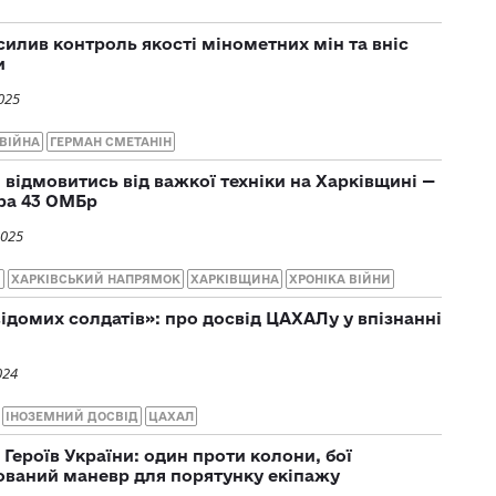
илив контроль якості мінометних мін та вніс
и
025
ВІЙНА
ГЕРМАН СМЕТАНІН
 відмовитись від важкої техніки на Харківщині —
ра 43 ОМБр
2025
Ч
ХАРКІВСЬКИЙ НАПРЯМОК
ХАРКІВЩИНА
ХРОНІКА ВІЙНИ
відомих солдатів»: про досвід ЦАХАЛу у впізнанні
024
ІНОЗЕМНИЙ ДОСВІД
ЦАХАЛ
 Героїв України: один проти колони, бої
кований маневр для порятунку екіпажу