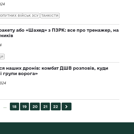
024
ОПУТНИХ ВІЙСЬК ЗСУ
ТАНКІСТИ
ракету або «Шахед» з ПЗРК: все про тренажер, на
тників
4
ДИ
ся наших дронів: комбат ДШВ розповів, куди
і групи ворога»
2024