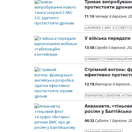
Триває випробування
протистояти дрона
11:10
Четвер 6 Березня, 2
LEOPARD 2 ARC 3.0
ОВТ
Т
У війська передали
13:58
Середа 5 Березня, 20
STABNET
СТАБІЛІЗАЦІЙН
Стрімкий вогонь: ф
ефективно протисто
12:18
Вівторок 4 Березня,
RAPIDFIRE
ЗЕНІТНА УСТА
Акванавти, «тіньов
росіян у Балтійськ
06:32
Субота 1 Березня, 2