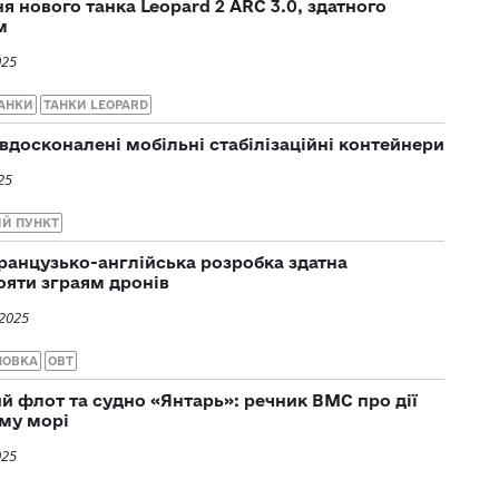
 нового танка Leopard 2 ARC 3.0, здатного
м
025
АНКИ
ТАНКИ LEOPARD
 вдосконалені мобільні стабілізаційні контейнери
25
ИЙ ПУНКТ
ранцузько-англійська розробка здатна
яти зграям дронів
 2025
НОВКА
ОВТ
ий флот та судно «Янтарь»: речник ВМС про дії
ому морі
025