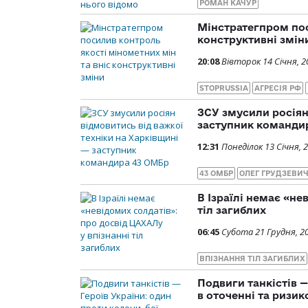
РОМАН КАЧУР
Мінстратегпром пос
конструктивні змін
20:08
Вівторок 14 Січня, 2
STOPRUSSIA
АГРЕСІЯ РФ
ЗСУ змусили росіян
заступник команди
12:31
Понеділок 13 Січня, 
43 ОМБР
ОЛЕГ ГРУДЗЕВИ
В Ізраїлі немає «не
тіл загиблих
06:45
Субота 21 Грудня, 2
ВПІЗНАННЯ ТІЛ ЗАГИБЛИХ
Подвиги танкістів —
в оточенні та ризи