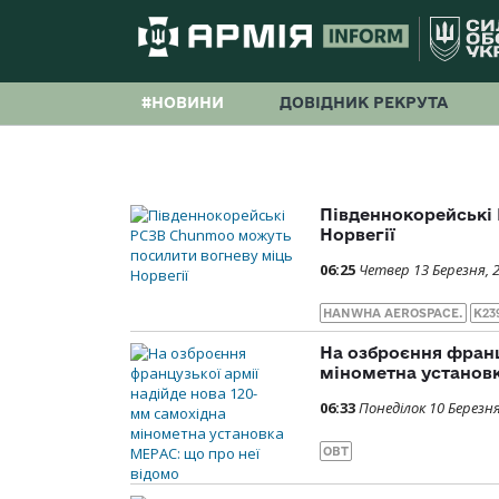
#НОВИНИ
ДОВІДНИК РЕКРУТА
Південнокорейські
Норвегії
06:25
Четвер 13 Березня, 
HANWHA AEROSPACE.
K23
На озброєння франц
мінометна установк
06:33
Понеділок 10 Березня
ОВТ