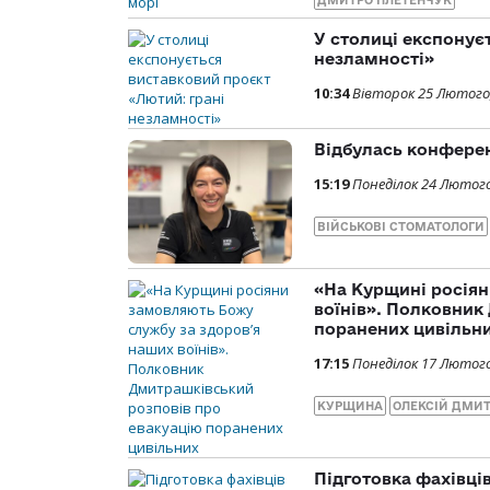
ДМИТРО ПЛЕТЕНЧУК
У столиці експонує
незламності»
10:34
Вівторок 25 Лютого
Відбулась конферен
15:19
Понеділок 24 Лютого
ВІЙСЬКОВІ СТОМАТОЛОГИ
«На Курщині росіян
воїнів». Полковник
поранених цивільн
17:15
Понеділок 17 Лютого
КУРЩИНА
ОЛЕКСІЙ ДМИ
Підготовка фахівці