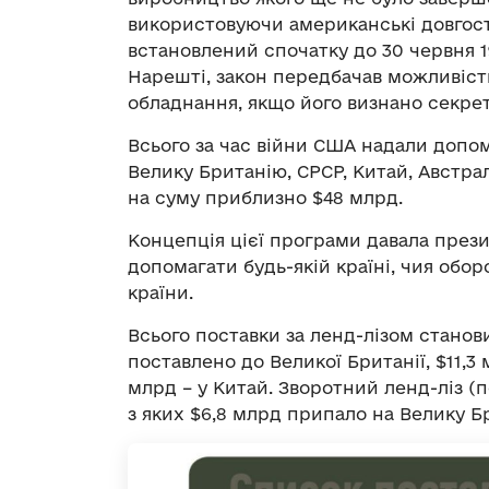
використовуючи американські довгост
встановлений спочатку до 30 червня 1
Нарешті, закон передбачав можливість
обладнання, якщо його визнано секре
Всього за час війни США надали допом
Велику Британію, СРСР, Китай, Австра
на суму приблизно $48 млрд.
Концепція цієї програми давала през
допомагати будь-якій країні, чия обо
країни.
Всього поставки за ленд-лізом станови
поставлено до Великої Британії, $11,3 м
млрд – у Китай. Зворотний ленд-ліз (
з яких $6,8 млрд припало на Велику Б