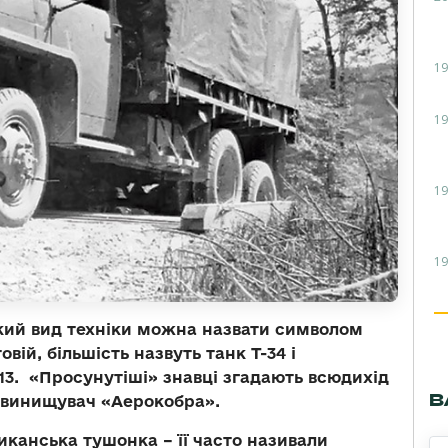
19
19
19
19
який вид техніки можна назвати символом
вій, більшість назвуть танк Т-34 і
3. «Просунутіші» знавці згадають всюдихід
В
і винищувач «Аерокобра».
канська тушонка – її часто називали