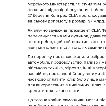
морського міністерств. 10 січня 1941 
почалися відповідні слухання. 11 берез
27 березня Конгрес США проголосував
військову допомогу в розмірі $7 млрд.
Як влучно зауважив президент США Ф
перекинулася на мій будинок, давайте
не потрібно, щоб той сплатив вартість
мені мій шланг після того, як закінчи
До переліку поставок входили озброєн
автомобілі, продовольство, паливо і
військова техніка, зброя та інші матер
час війни, поставлені Сполученими Шт
частково оплатити слід було лише май
для використання в цивільних цілях,
кредити для такої оплати.
До того ж країни-замовники могли піс
виробництво якого ще не було заверше