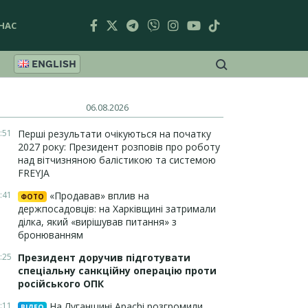
НАС
ENGLISH
06.08.2026
:51
Перші результати очікуються на початку
2027 року: Президент розповів про роботу
над вітчизняною балістикою та системою
FREYJA
:41
«Продавав» вплив на
ФОТО
держпосадовців: на Харківщині затримали
ділка, який «вирішував питання» з
бронюванням
:25
Президент доручив підготувати
спеціальну санкційну операцію проти
російського ОПК
:11
На Луганщині Apachi розгромили
ВІДЕО