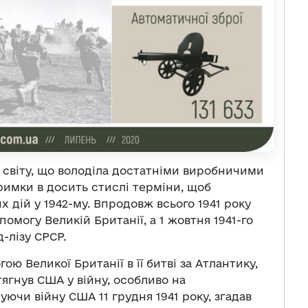
 світу, що володіла достатніми виробничими
римки в досить стислі терміни, щоб
 дій у 1942-му. Впродовж всього 1941 року
омогу Великій Британії, а 1 жовтня 1941-го
-лізу СРСР.
ою Великої Британії в її битві за Атлантику,
ягнув США у війну, особливо на
ючи війну США 11 грудня 1941 року, згадав