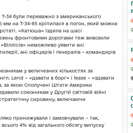
х Т-34 були переважно з американського
 мм на Т-34-85 кріпилася в погон, який можна
рстаті. «Катюша» їздила на шасі
евезень фронтовими дорогами теж вивозили
 «Віллісів» неможливо уявити ані
лерії, ані офіцерів і генералів – командирів
оюзникам у величезних кількостях за
нгл. Lend – «давати в борг» і lease – «здавати
а, за якою Сполучені Штати Америки
давали союзникам у Другій світовій війні
 стратегічну сировину, включаючи
іляко принижували і замовчували – так,
всього 4% від загального обсягу випуску