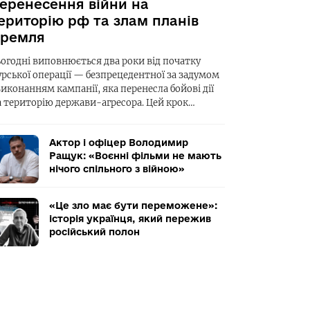
еренесення війни на
ериторію рф та злам планів
ремля
ьогодні виповнюється два роки від початку
урської операції — безпрецедентної за задумом
виконанням кампанії, яка перенесла бойові дії
а територію держави-агресора. Цей крок…
Актор і офіцер Володимир
Ращук: «Воєнні фільми не мають
нічого спільного з війною»
«Це зло має бути переможене»:
історія українця, який пережив
російський полон