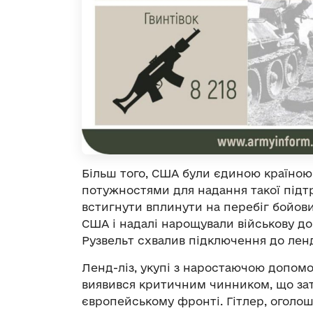
Більш того, США були єдиною країною
потужностями для надання такої підт
встигнути вплинути на перебіг бойових
США і надалі нарощували військову доп
Рузвельт схвалив підключення до ленд
Ленд-ліз, укупі з наростаючою допомог
виявився критичним чинником, що зат
європейському фронті. Гітлер, оголошу