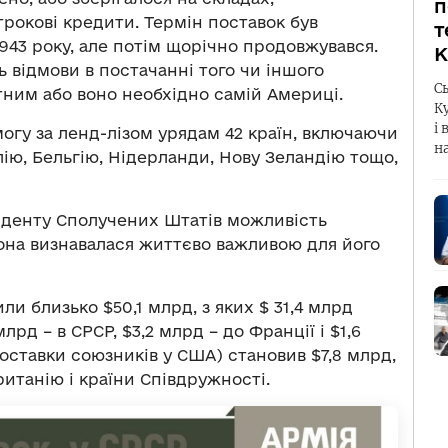
п
рокові кредити. Термін поставок був
т
943 року, але потім щорічно продовжувався.
К
 відмови в постачанні того чи іншого
С
тним або воно необхідно самій Америці.
К
і 
огу за ленд-лізом урядам 42 країн, включаючи
н
лію, Бельгію, Нідерланди, Нову Зеландію тощо,
иденту Сполучених Штатів можливість
рона визнавалася життєво важливою для його
ли близько $50,1 млрд, з яких $ 31,4 млрд
лрд – в СРСР, $3,2 млрд – до Франції і $1,6
поставки союзників у США) становив $7,8 млрд,
ританію і країни Співдружності.