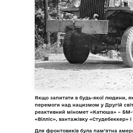
Якщо запитати в будь-якої людини, 
перемоги над нацизмом у Другій світо
реактивний міномет «Катюша» – БМ-1
«Вілліс», вантажівку «Студебеккер» 
Для фронтовиків була пам’ятна амери