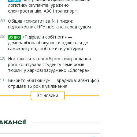
логістику окупантів: уражено
електростанцію, АЗС і транспорт
:53
Обіцяв «списати» за $11 тисяч:
підполковник НГУ постане перед судом
:36
«Підірвали собі ноги» —
АУДІО
деморалізовані окупанти вдаються до
самокаліцтва, щоб не йти у штурми
:28
Ностальгія за пломбіром і виправдання
росії коштували студенту семи років
тюрми: у Харкові засуджено «блогера»
:10
Викрито «батюшку» — зрадника: агент фсб
отримав 15 років ув’язнення
ВСІ НОВИНИ
АКАНСІЇ