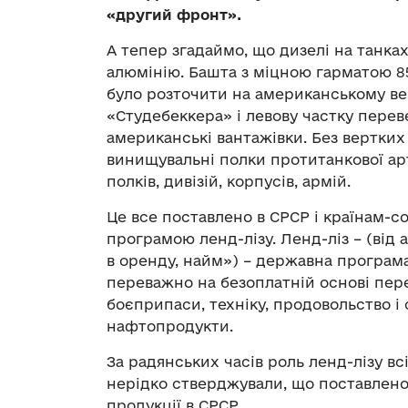
«другий фронт».
А тепер згадаймо, що дизелі на танка
алюмінію. Башта з міцною гарматою 85
було розточити на американському ве
«Студебеккера» і левову частку пер
американські вантажівки. Без вертких
винищувальні полки протитанкової арти
полків, дивізій, корпусів, армій.
Це все поставлено в СРСР і країнам-с
програмою ленд-лізу. Ленд-ліз – (від а
в оренду, найм») – державна програм
переважно на безоплатній основі пере
боєприпаси, техніку, продовольство і
нафтопродукти.
За радянських часів роль ленд-лізу вс
нерідко стверджували, що поставлено 
продукції в СРСР.