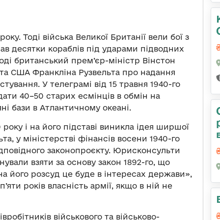
оку. Тоді війська Великої Британії вели бої з
чав десятки кораблів під ударами підводних
Тоді британський прем’єр-міністр Вінстон
а США Франкліна Рузвельта про надання
тування. У телеграмі від 15 травня 1940-го
ати 40–50 старих есмінців в обмін на
яні бази в Атлантичному океані.
 року і на його підставі виникла ідея ширшої
а, у міністерстві фінансів восени 1940-го
ідповідного законопроєкту. Юрисконсульти
нували взяти за основу закон 1892-го, що
на його розсуд це буде в інтересах держави»,
’яти років власність армії, якщо в ній не
вробітників військового та військово-