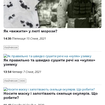
Як «вижити» у люті морози?
14:30
П’ятниця 15 Січня, 2021
ЛАЙФХАК
Як правильно та швидко сушити речі на «нулях»
узимку
13:54
Четвер 7 Січня, 2021
ЛАЙФХАК
ООС
Носите маску і запотівають скельця окулярів. Що
робити?
11:42
Середа 16 Грудня, 2020