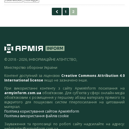
ЛАЙФХАК
ПОРАДИ
© 2018 - 2026, ІНФОРМАЦІЙНЕ АГЕНТСТВО,
Міністерство оборони України
Контент доступний за ліцензією
Creative Commons Attribution 4.0
International license
якщо не зазначено інше.
При використанні контенту з сайту АрміяInform посилання на
armyinform.com.ua
обов’язкове. Для суб’єктів у сфері онлайн-медіа
обов’язковим є розміщення у першому абзаці матеріалу прямого та
відкритого для пошукових систем гіперпосилання на цитований
матеріал.
Політика користування сайтом АрміяInform
Політика використання файлів cookie
Зауваження та пропозиції по роботі сайту надсилайте на адресу:
webmaster@armyinform.com.ua