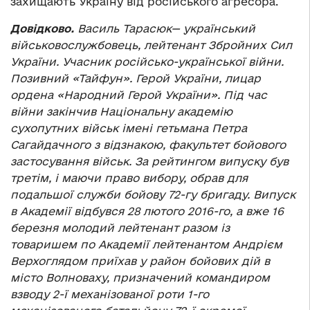
захищають Україну від російського агресора.
Довідково.
Василь Тарасюк— український
військовослужбовець, лейтенант Збройних Сил
України. Учасник російсько-української війни.
Позивний «Тайфун». Герой України, лицар
ордена «Народний Герой України». Під час
війни закінчив Національну академію
сухопутних військ імені гетьмана Петра
Сагайдачного з відзнакою, факультет бойового
застосування військ. За рейтингом випуску був
третім, і маючи право вибору, обрав для
подальшої служби бойову 72-гу бригаду. Випуск
в Академії відбувся 28 лютого 2016-го, а вже 16
березня молодий лейтенант разом із
товаришем по Академії лейтенантом Андрієм
Верхоглядом приїхав у район бойових дій в
місто Волноваху, призначений командиром
взводу 2-ї механізованої роти 1-го