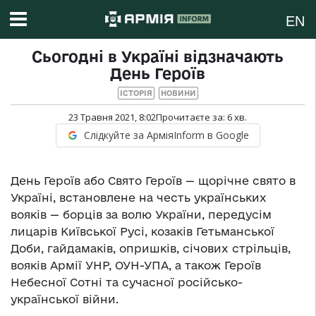
EN
Сьогодні в Україні відзначають
День Героїв
ІСТОРІЯ
НОВИНИ
23 Травня 2021, 8:02
Прочитаєте за:
6
хв.
Слідкуйте за АрміяInform в Google
День Героїв або Свято Героїв — щорічне свято в
Україні, встановлене на честь українських
вояків — борців за волю України, передусім
лицарів Київської Русі, козаків Гетьманської
Доби, гайдамаків, опришків, січових стрільців,
вояків Армії УНР, ОУН-УПА, а також Героїв
Небесної Сотні та сучасної російсько-
української війни.