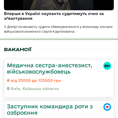
Вперше в Україні окупанта судитимуть очно за
зґвалтування
У Дніпрі починають судити обвинуваченого у воєнному злочині
військовополоненого Сергія Карпіловича.
ВАКАНСІЇ
Медична сестpа-анестезист,
військовослужбовець
від 25000 до 125000 грн
Київ, Київська область
Заступник командира роти з
озброєння