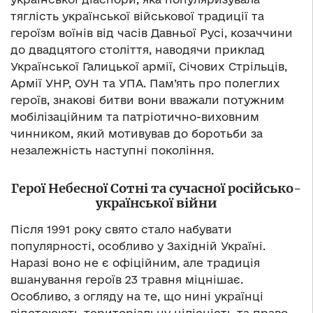
тяглість української військової традиції та
героїзм воїнів від часів Давньої Русі, козаччини
до двадцятого століття, наводячи приклад
Української Галицької армії, Січових Стрільців,
Армії УНР, ОУН та УПА. Пам’ять про полеглих
героїв, знакові битви вони вважали потужним
мобілізаційним та патріотично-виховним
чинником, який мотивував до боротьби за
незалежність наступні покоління.
Герої Небесної Сотні та сучасної російсько-
української війни
Після 1991 року свято стало набувати
популярності, особливо у Західній Україні.
Наразі воно не є офіційним, але традиція
вшанування героїв 23 травня міцнішає.
Особливо, з огляду на те, що нині українці