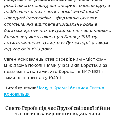
російського полону, він створив і очолив одну з
найбоєздатніших частин армії Української
Народної Республіки – формацію Січових
стрільців, яка відіграла вирішальну роль в
багатьох критичних ситуаціях: під час січневого
більшовицького заколоту в Києві у 1918-му,
антигетьманського виступу Директорії, а також
під час боїв 1919 року.
Євген Коновалець став своєрідним «містком»
між двома поколіннями учасників боротьби за
незалежність: тими, хто боровся в 1917-1921 і
тими, хто повстав у 1940-і.
Читайте також:
Чому в Кремлі боялися Євгена
Коновальця
Свято Героїв під час Другої
світової
війни
та після її завершення відзначали