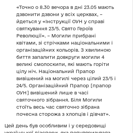
«Точно о 8.30 вечора в дні 23.05 мають
дзвонити дзвони у всіх церквах, –
йдеться у «Інструкції ОУН у справі
святкування 23/5. Свято Героїв
Революції». – Могили прибрані
квітами, зі стрічками національними і
організаційних кольорів. З хвилиною
биття запалити довкруги могили 4
великі смолоскипи, які мають горіти
цілу ніч. Національний Прапор
вивішений на могилі через цілий 23/5 і
24/5. Організаційний Прапор [прапор
ОУН] вивішений лише в часі
святочного зібрання. Біля Могили
стоїть весь час святочно зібрана
почесна сторожа з хлопців і дівчат».
Цей день був особливим і у середовищі
української діаспори, яка популяризувала