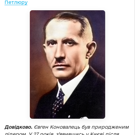
Петлюру
Довідково.
Євген Коновалець був природженим
лідером. У 27 років, з’явившись у Києві після