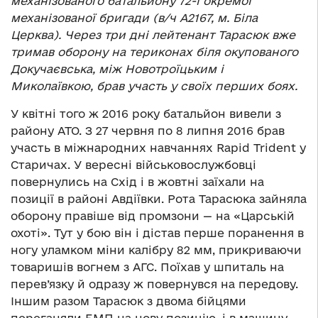
механізованого батальйону 72-ї окремої
механізованої бригади (в/ч А2167, м. Біла
Церква). Через три дні лейтенант Тарасюк вже
тримав оборону на териконах біля окупованого
Докучаєвська, між Новотроїцьким і
Миколаївкою, брав участь у своїх перших боях.
У квітні того ж 2016 року батальйон вивели з
району АТО. З 27 червня по 8 липня 2016 брав
участь в міжнародних навчаннях Rapid Trident у
Старичах. У вересні військовослужбовці
повернулись на Схід і в жовтні заїхали на
позиції в районі Авдіївки. Рота Тарасюка зайняла
оборону правіше від промзони — на «Царській
охоті». Тут у бою він і дістав перше поранення в
ногу уламком міни калібру 82 мм, прикриваючи
товаришів вогнем з АГС. Поїхав у шпиталь на
перев’язку й одразу ж повернувся на передову.
Іншим разом Тарасюк з двома бійцями