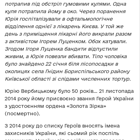
потрапив під обстріл гумовими кулями. Одна
куля потрапила йому в око. Через поранення
Юрія госпіталізували в офтальмологічне
відділення однієї з лікарень Києва. У той же
день з приміщення лікарні його викрали разом
з активістом Ігорем Луценком. Обох катували.
Згодом Ігоря Луценка бандити відпустили
живим, а Юрія повезли вбивати. Тіло чоловіка
було знайдено 22 січня біля лісопосадки в
околицях села Гнідин Бориспільського району
Київської області зі слідами численних тортур.
Юрію Вербицькому було 50 років… 21 листопада
2014 року йому присвоєно звання Герой України
з удостоєнням ордена «Золота Зірка»
(посмертно).
З 2014 року до списку Героїв вносять імена
захисників України, які сьомий рік поспіль