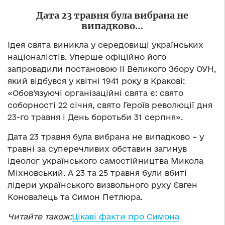
Дата 23 травня була вибрана не
випадково…
Ідея свята виникла у середовищі українських
націоналістів. Уперше офіційно його
запровадили постановою ІІ Великого Збору ОУН,
який відбувся у квітні 1941 року в Кракові:
«Обов’язуючі організаційні свята є: свято
соборності 22 січня, свято Героїв революції дня
23-го травня і День боротьби 31 серпня».
Дата 23 травня була вибрана не випадково – у
травні за суперечливих обставин загинув
ідеолог українського самостійництва Микола
Міхновський. А 23 та 25 травня були вбиті
лідери українського визвольного руху Євген
Коновалець та Симон Петлюра.
Читайте також:
Цікаві факти про Симона