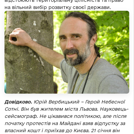
відстоюють територіальну цілісність та право
на вільний вибір розвитку своєї держави.
Довідково.
Юрій Вербицький – Герой Небесної
Сотні. Він був жителем міста Львова. Науковець-
сейсмограф. Не цікавився політикою, але після
початку протестів на Майдані взяв відпустку за
власний кошт і приїхав до Києва. 21 січня він