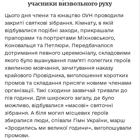
учасники визвольного руху
Цього дня члени та юнацтво ОУН проводили
закриті святкові зібрання. Кімнату, в якій
відбувалися подібні заходи, прикрашали
прапорами та портретами Міхновського,
Коновальця та Петлюри. Передбачалося
дотримання певного церемоніалу, складовими
якого було вшанування пам’яті полеглих героїв
хвилиною мовчання, зачитування наказу
крайового Провідника, виголошення коротких
промов та складання присяги новими членами
організації. Такі сходини зазвичай тривали до
пів години. Для широкого загалу, де було
можливо, відбувалися «масові» святочні
зібрання. А біля могил місцевих героїв
збиралися люди, співали Гімн України, марш
«Зродились ми великої години», виголошували
промови.