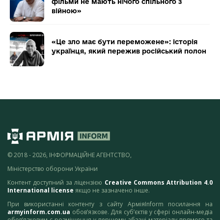
фільми не мають нічого спільного з
війною»
«Це зло має бути переможене»: історія
українця, який пережив російський полон
© 2018 - 2026, ІНФОРМАЦІЙНЕ АГЕНТСТВО,
Міністерство оборони України
Контент доступний за ліцензією
Creative Commons Attribution 4.0
International license
якщо не зазначено інше.
При використанні контенту з сайту АрміяInform посилання на
armyinform.com.ua
обов’язкове. Для суб’єктів у сфері онлайн-медіа
обов’язковим є розміщення у першому абзаці матеріалу прямого та