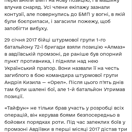
переганяли БМП на нову позицію, і в машину
влучив снаряд. Усі члени екіпажу зазнали
контузії, але повернулись до БМП у вогні, в якій
були боєприпаси, і загасили пожежу, щоб
запобігти вибуху.
29 січня 2017 бійці штурмової групи 1-го
батальйону 72-ї бригади взяли позицію «Алмаз»
в авдіївській промзоні, де раніше був опорний
пункт противника, і підняли над нею
Український прапор. Вони назвали її на честь
загиблого в бою командира штурмової групи
Андрія Кизила — «Орел». Після цього п’ять днів
там були шалені бої, але 1-й батальйон Утримав
позиції.
«Тайфун» не тільки брав участь у розробці всіх
операцій, він керував боями безпосередньо в
бойових порядках роти. Під час запеклих боїв у
промзоні Авдіївки в перші місяці 2017 дістав три