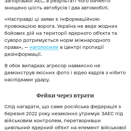
Запорізької АЕС, в результаті чого начебто
знищено шість автобусів і два автомобілі.
«Насправді ці заяви є інформаційною
провокацією ворога. Україна не веде жодних
бойових дій на території ядерного об’єкта та
суворо дотримується норм міжнародного
права», —
наголосили
в Центрі протидії
дезінформації.
В обох випадках агресор навмисно не
демонструв якісних фото і відео кадрів з нібито
наслідками удару.
Фейки через втрати
Слід нагадати, що саме російська федерація з
березня 2022 року незаконно утримує ЗАЕС під
військовим контролем, перетворивши
цивільний ядерний об’єкт на елемент військової