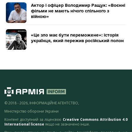
Актор і офіцер Володимир Ращук: «Воєнні
фільми не мають нічого спільного з
війною»
«Це зло має бути переможене»: історія
українця, який пережив російський полон
© 2018 - 2026, ІНФОРМАЦІЙНЕ АГЕНТСТВО,
Міністерство оборони України
Контент доступний за ліцензією
Creative Commons Attribution 4.0
International license
якщо не зазначено інше.