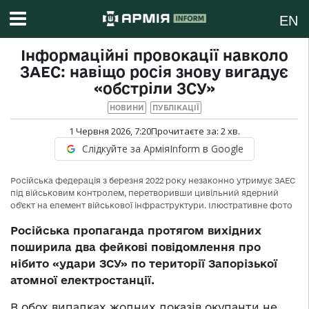
EN
Інформаційні провокації навколо
ЗАЕС: навіщо росія знову вигадує
«обстріли ЗСУ»
НОВИНИ
ПУБЛІКАЦІЇ
1 Червня 2026, 7:20
Прочитаєте за:
2
хв.
Слідкуйте за АрміяInform в Google
Російська федерація з березня 2022 року незаконно утримує ЗАЕС
під військовим контролем, перетворивши цивільний ядерний
об’єкт на елемент військової інфраструктури. Ілюстративне фото
Російська пропаганда протягом вихідних
поширила два фейкові повідомлення про
нібито «удари ЗСУ» по території Запорізької
атомної електростанції.
В обох випадках жодних доказів окупанти не