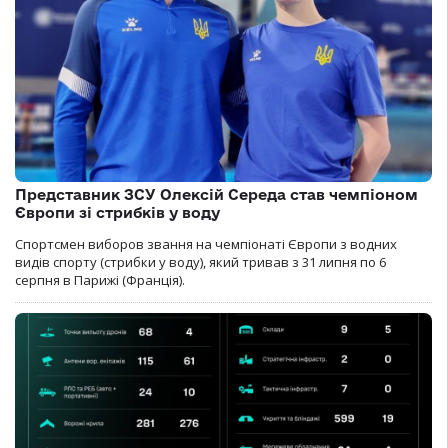
Представник ЗСУ Олексій Середа став чемпіоном
Європи зі стрибків у воду
Спортсмен виборов звання на чемпіонаті Європи з водних
видів спорту (стрибки у воду), який тривав з 31 липня по 6
серпня в Парижі (Франція).