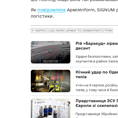
Як
повідомляла
АрміяInform, SIGNUM 
логістики.
17 КОРПУС
422 ПОЛК
АРМІЯ TV
КОМЕНТАР
СТРІМ
Рій «Баракуд» зірв
десант
Ударні безпілотники, за
окупантів в районі Залі
Нічний удар по Одещ
типів
У ніч на 9 серпня, росій
типів, у тому числі й бал
Представниця ЗСУ 
Європи зі скелелаз
Представниця Збройних 