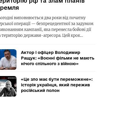
ериторію рф та злам планів
ремля
ьогодні виповнюється два роки від початку
урської операції — безпрецедентної за задумом
виконанням кампанії, яка перенесла бойові дії
а територію держави-агресора. Цей крок…
Актор і офіцер Володимир
Ращук: «Воєнні фільми не мають
нічого спільного з війною»
«Це зло має бути переможене»:
історія українця, який пережив
російський полон