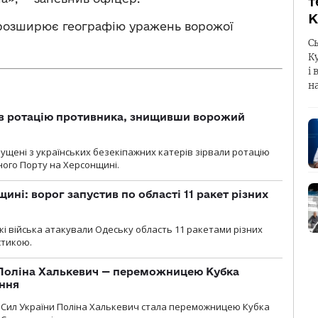
т
К
розширює географію уражень ворожої
С
К
і 
н
ав ротацію противника, знищивши ворожий
пущені з українських безекіпажних катерів зірвали ротацію
зного Порту на Херсонщині.
ині: ворог запустив по області 11 ракет різних
ські війська атакували Одеську область 11 ракетами різних
істикою.
Поліна Халькевич — переможницею Кубка
іння
Сил України Поліна Халькевич стала переможницею Кубка