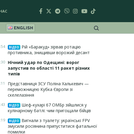
НАС
ENGLISH
:54
Рій «Баракуд» зірвав ротацію
ВІДЕО
противника, знищивши ворожий десант
:30
Нічний удар по Одещині: ворог
запустив по області 11 ракет різних
типів
:11
Представниця ЗСУ Поліна Халькевич —
переможницею Кубка Європи зі
скелелазіння
:43
Шеф-кухарі 67 ОМБр зійшлися у
ВІДЕО
кулінарному батлі: чим пригощали бійців
:19
Вигнали з туалету: українські FPV
ВІДЕО
змусили росіянина припуститися фатальної
помилки