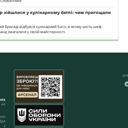
 Словаччині.
 зійшлися у кулінарному батлі: чим пригощали
ій бригаді відбувся кулінарний батл, в якому шість шеф-
манд змагалися у своїй майстерності.
pr
ons
не
orm
Для
м є