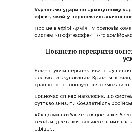
Українські удари по сухопутному ко
ефект, який у перспективі значно по
Про це в ефірі Армія TV розповів ком
систем «Люфтваффе» 17-го армійсько
Повністю перекрити логі
ус
Коментуючи перспективи порушення р
росією та окупованим Кримом, команд
транспортне сполучення неможливо.
Водночас спікер наголосив, що систе
суттєво знизити боєздатність російсь
«Якщо ми позбавимо їх доставки боєпр
техніки, доставки пального, в них вза
офіцер.