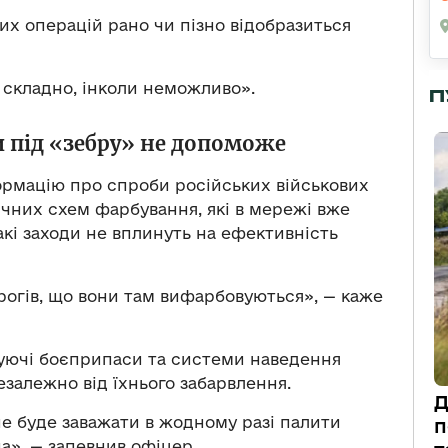
ких операцій рано чи пізно відобразиться
й складно, інколи неможливо».
П
 під «зебру» не допоможе
рмацію про спроби російських військових
ичних схем фарбування, які в мережі вже
акі заходи не вплинуть на ефективність
орогів, що вони там вифарбовуються», — каже
жуючі боєприпаси та системи наведення
залежно від їхнього забарвлення.
Д
не буде заважати в жодному разі палити
п
на», — запевнив офіцер.