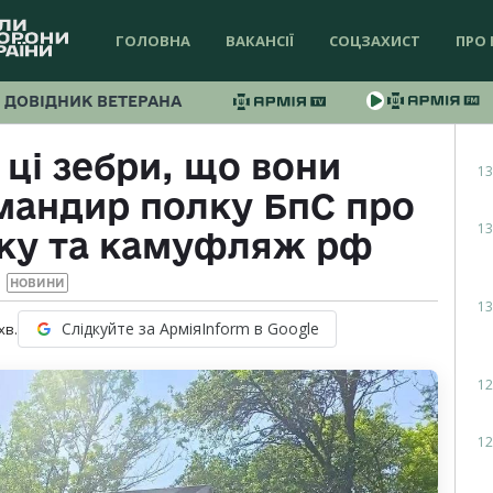
ГОЛОВНА
ВАКАНСІЇ
СОЦЗАХИСТ
ПРО 
ДОВІДНИК ВЕТЕРАНА
ці зебри, що вони
13
мандир полку БпС про
13
ику та камуфляж рф
НОВИНИ
13
Слідкуйте за АрміяInform в Google
хв.
12
12