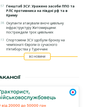
:57
Генштаб ЗСУ: Уражено засоби ППО та
РЛС противника на півдні рф та в
Криму
:38
Окупанти атакували вночі цивільну
інфраструктуру Житомирщини:
постраждали троє цивільних
:13
Спортсмени ЗСУ здобули бронзу на
чемпіонаті Європи із сучасного
п’ятиборства у Туреччині
ВСІ НОВИНИ
АКАНСІЇ
Тракторист,
військовослужбовець
від 20000 до 50000 грн