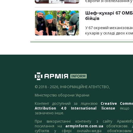
Європи зі скелелазіння у
Шеф-кухарі 67 ОМБр
бійців
У 67 окремій механізован
кухарів у складі двох ко
© 2018 - 2026, ІНФОРМАЦІЙНЕ АГЕНТСТВО,
Міністерство оборони України
Контент доступний за ліцензією
Creative Comm
Attribution 4.0 International license
якщо 
зазначено інше.
При використанні контенту з сайту АрміяInf
посилання на
armyinform.com.ua
обов’язкове. 
суб’єктів у сфері онлайн-медіа обов’язкови