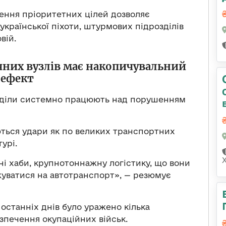
чення пріоритетних цілей дозволяє
української піхоти, штурмових підрозділів
вій.
чних вузлів має накопичувальний
ефект
озділи системно працюють над порушенням
ються удари як по великих транспортних
турі.
ні хаби, крупнотоннажну логістику, що вони
уватися на автотранспорт», — резюмує
останніх днів було уражено кілька
зпечення окупаційних військ.