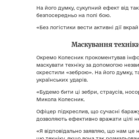
На його думку, сукупний ефект від та
безпосередньо на полі бою.
«Без логістики вести активні дії вкра
Маскування техніки
Окремо Колесник прокоментував інфо
маскувати техніку за допомогою незв
охрестили «зеброю». На його думку, т
українських ударів.
«Будемо бити ці зебри, страусів, нос
Микола Колесник.
Офіцер підкреслив, що сучасні бара
дозволяють ефективно вражати цілі не
«Я відповідально заявляю, що нам це 
цю техніку, якщо вона так розмальова