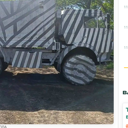
11
11
11
В
БПЛА