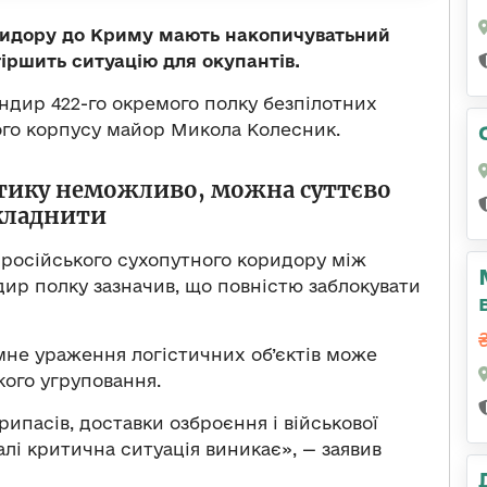
ридору до Криму мають накопичуватьний
гіршить ситуацію для окупантів.
андир 422-го окремого полку безпілотних
го корпусу майор Микола Колесник.
стику неможливо, можна суттєво
кладнити
осійського сухопутного коридору між
ир полку зазначив, що повністю заблокувати
мне ураження логістичних об’єктів може
кого угруповання.
ипасів, доставки озброєння і військової
галі критична ситуація виникає», — заявив