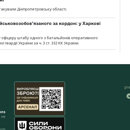
атакували Дніпропетровську області.
йськовозобов’язаного за кордон: у Харкові
у офіцеру штабу одного з батальйонів оперативного
гвардії України за ч. 3 ст. 332 КК України.
pr
ons
не
orm