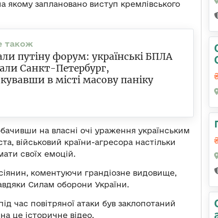
а якому заплановано виступ кремлівського
али путіну форум: українські БПЛА
али Санкт-Петербург,
кувавши в місті масову паніку
бачивши на власні очі ураження українським
та, військовий країни-агресора настільки
мати своїх емоцій.
осіянин, коментуючи грандіозне видовище,
авдяки Силам оборони України.
під час повітряної атаки був заклопотаний
на це історичне відео.