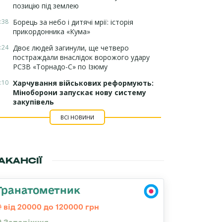
позицію під землею
:38
Борець за небо і дитячі мрії: історія
прикордонника «Кума»
:24
Двоє людей загинули, ще четверо
постраждали внаслідок ворожого удару
РСЗВ «Торнадо-С» по Ізюму
:10
Харчування військових реформують:
Міноборони запускає нову систему
закупівель
ВСІ НОВИНИ
АКАНСІЇ
Гранатометник
від 20000 до 120000 грн