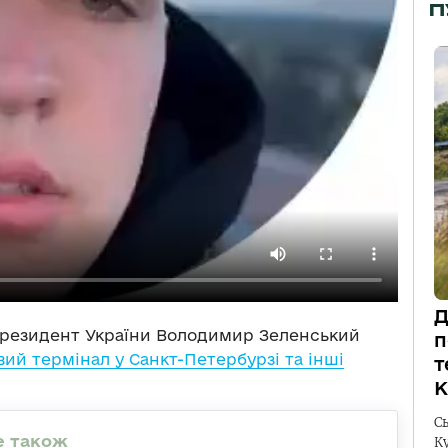
П
Д
 Президент України Володимир Зеленський
п
вий термінал у Санкт-Петербурзі та інші
т
К
С
К