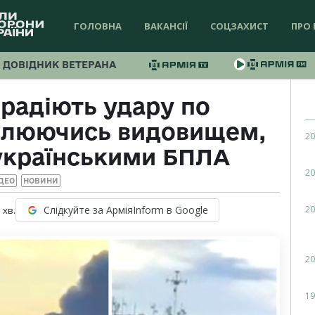
ГОЛОВНА
ВАКАНСІЇ
СОЦЗАХИСТ
ПРО 
ДОВІДНИК ВЕТЕРАНА
 радіють удару по
оплюючись видовищем,
20
українськими БПЛА
20
ДЕО
НОВИНИ
20
Слідкуйте за АрміяInform в Google
1
хв.
20
19