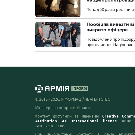
Понад 50 разів росіяни 
Пообіцяв вивезти ві
викрито офіцера
Повідомлено про підозр
призначення Національної 
© 2018 - 2026, ІНФОРМАЦІЙНЕ АГЕНТСТВО,
Міністерство оборони України
Контент доступний за ліцензією
Creative Comm
Attribution 4.0 International license
якщо 
зазначено інше.
При використанні контенту з сайту АрміяInf