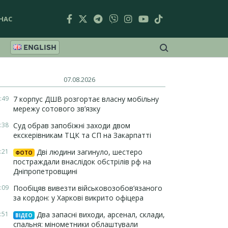
НАС
ENGLISH
07.08.2026
:49
7 корпус ДШВ розгортає власну мобільну
мережу сотового зв’язку
:38
Суд обрав запобіжні заходи двом
екскерівникам ТЦК та СП на Закарпатті
:21
Дві людини загинуло, шестеро
ФОТО
постраждали внаслідок обстрілів рф на
Дніпропетровщині
:09
Пообіцяв вивезти військовозобов’язаного
за кордон: у Харкові викрито офіцера
:51
Два запасні виходи, арсенал, склади,
ВІДЕО
спальня: мінометники облаштували