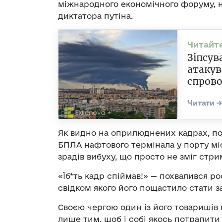
міжнародного економічного форуму, н
диктатора путіна.
Зіпсув
атакув
спрово
Як видно на оприлюднених кадрах, по
БПЛА нафтового термінала у порту міс
зрадів вибуху, що просто не зміг стри
«Їб*ть кадр спіймав!» — похвалився р
свідком якого його пощастило стати з
Своєю чергою один із його товаришів 
лише тим, щоб і собі якось потрапити 