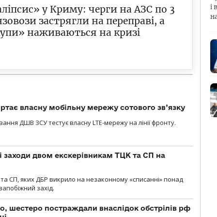
і 
ліпсис» у Криму: черги на АЗС по 3
н
нзовози застрягли на переправі, а
упи» наживаються на кризі
ртає власну мобільну мережу сотового зв’язку
вання ДШВ ЗСУ тестує власну LTE-мережу на лінії фронту.
і заходи двом екскерівникам ТЦК та СП на
та СП, яких ДБР викрило на незаконному «списанні» понад
 запобіжний захід.
о, шестеро постраждали внаслідок обстрілів рф
ні