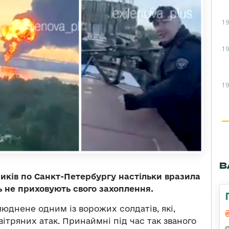
19
19
19
В
иків по Санкт-Петербургу настільки вразила
ь не приховують свого захоплення.
люднене одним із ворожих солдатів, які,
вітряних атак. Принаймні під час так званого