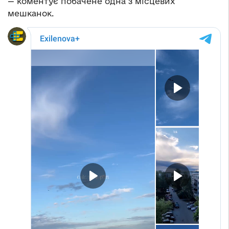
— коментує побачене одна з місцевих
мешканок.