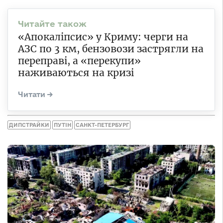
«Апокаліпсис» у Криму: черги на
АЗС по 3 км, бензовози застрягли на
переправі, а «перекупи»
наживаються на кризі
ДИПСТРАЙКИ
ПУТІН
САНКТ-ПЕТЕРБУРГ