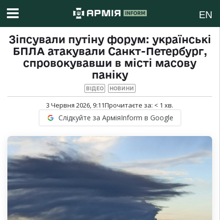
EN
Зіпсували путіну форум: українські
БПЛА атакували Санкт-Петербург,
спровокувавши в місті масову
паніку
ВІДЕО
НОВИНИ
3 Червня 2026, 9:11
Прочитаєте за:
< 1
хв.
Слідкуйте за АрміяInform в Google