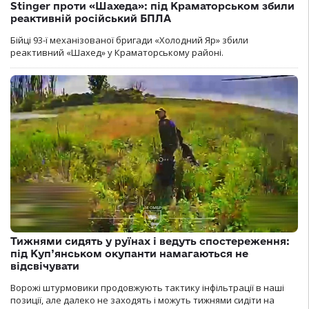
Stinger проти «Шахеда»: під Краматорськом збили
реактивній російський БПЛА
Бійці 93-ї механізованої бригади «Холодний Яр» збили
реактивний «Шахед» у Краматорському районі.
Тижнями сидять у руїнах і ведуть спостереження:
під Куп’янськом окупанти намагаються не
відсвічувати
Ворожі штурмовики продовжують тактику інфільтрації в наші
позиції, але далеко не заходять і можуть тижнями сидіти на