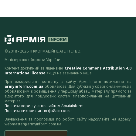
© 2018 - 2026, ІНФОРМАЦІЙНЕ АГЕНТСТВО,
Міністерство оборони України
Контент доступний за ліцензією
Creative Commons Attribution 4.0
International license
якщо не зазначено інше.
При використанні контенту з сайту АрміяInform посилання на
armyinform.com.ua
обов’язкове. Для суб’єктів у сфері онлайн-медіа
обов’язковим є розміщення у першому абзаці матеріалу прямого та
відкритого для пошукових систем гіперпосилання на цитований
матеріал.
Політика користування сайтом АрміяInform
Політика використання файлів cookie
Зауваження та пропозиції по роботі сайту надсилайте на адресу:
webmaster@armyinform.com.ua