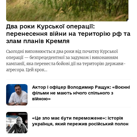
Два роки Курської операції:
перенесення війни на територію рф та
злам планів Кремля
Сьогодні виповнюється два роки від початку Курської
операції — безпрецедентної за задумом і виконанням
кампанії, яка перенесла бойові дії на територію держави-
агресора. Цей крок…
Актор і офіцер Володимир Ращук: «Воєнні
фільми не мають нічого спільного з
війною»
«Це зло має бути переможене»: історія
українця, який пережив російський полон