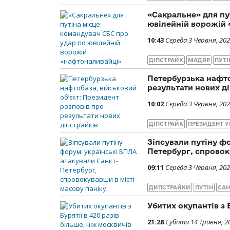
«Сакральне» для пу
ювілейній ворожій
10:43
Середа 3 Червня, 20
ДІПСТРАЙК
МАДЯР
ПУТІ
Петербурзька нафто
результати нових д
10:02
Середа 3 Червня, 20
ДІПСТРАЙК
ПРЕЗИДЕНТ 
Зіпсували путіну ф
Петербург, спровок
09:11
Середа 3 Червня, 20
ДИПСТРАЙКИ
ПУТІН
САН
Убитих окупантів з 
21:28
Субота 14 Травня, 2