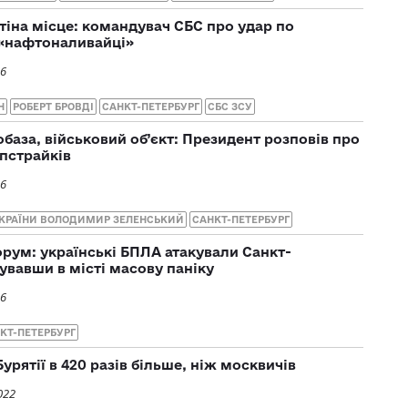
тіна місце: командувач СБС про удар по
 «нафтоналивайці»
26
Н
РОБЕРТ БРОВДІ
САНКТ-ПЕТЕРБУРГ
СБС ЗСУ
база, військовий об’єкт: Президент розповів про
іпстрайків
26
УКРАЇНИ ВОЛОДИМИР ЗЕЛЕНСЬКИЙ
САНКТ-ПЕТЕРБУРГ
орум: українські БПЛА атакували Санкт-
увавши в місті масову паніку
26
КТ-ПЕТЕРБУРГ
Бурятії в 420 разів більше, ніж москвичів
022