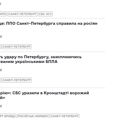
6
НПЗ
САНКТ-ПЕТЕРБУРГ
СБС ЗСУ
е: ППО Санкт-Петербурга справила на росіян
26
САНКТ-ПЕТЕРБУРГ
ть удару по Петербургу, захоплюючись
ованим українськими БПЛА
26
К
САНКТ-ПЕТЕРБУРГ
рію»: СБС уразили в Кронштадті ворожий
ий»
26
РТ БРОВДІ
РОСІЙСЬКІ КОРАБЛІ
САНКТ-ПЕТЕРБУРГ