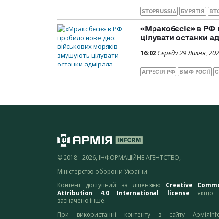
STOPRUSSIA
БУРЯТІЯ
ВТ
«Мракобєсіє» в РФ 
цілувати останки а
16:02
Середа 29 Липня, 20
АГРЕСІЯ РФ
ВМФ РОСІЇ
С
© 2018 - 2026, ІНФОРМАЦІЙНЕ АГЕНТСТВО,
Міністерство оборони України
Контент доступний за ліцензією
Creative Comm
Attribution 4.0 International license
якщо 
зазначено інше.
При використанні контенту з сайту АрміяInf