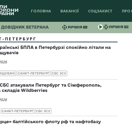
ГОЛОВНА
ВАКАНСІЇ
СОЦЗАХИСТ
ПРО 
ДОВІДНИК ВЕТЕРАНА
Т-ПЕТЕРБУРГ
раїнські БПЛА в Петербурзі спокійно літали на
ищувачів
2026
ИЩУВАЧІ
САНКТ-ПЕТЕРБУРГ
СБС ЗСУ
 СБС атакували Петербург та Сімферополь,
складів Wildberries
2026
САНКТ-ПЕТЕРБУРГ
СБС ЗСУ
ерце» балтійського флоту рф та нафтобазу