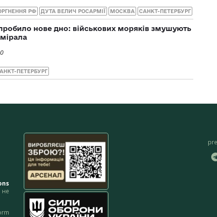
ОРГНЕННЯ РФ
ДУТА ВЕЛИЧ РОСАРМІЇ
МОСКВА
САНКТ-ПЕТЕРБУРГ
пробило нове дно: військових моряків змушують
дмірала
20
АНКТ-ПЕТЕРБУРГ
pr
ons
не
orm