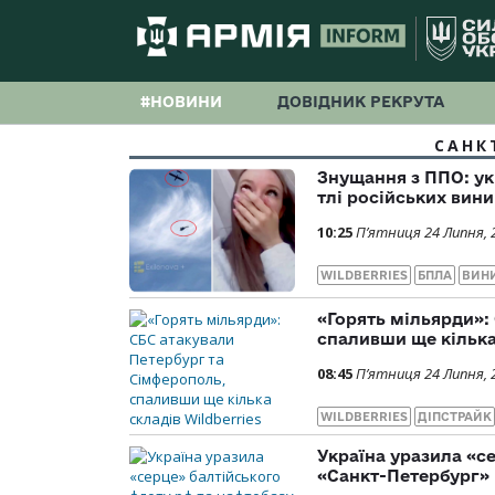
#НОВИНИ
ДОВІДНИК РЕКРУТА
САНК
Знущання з ППО: ук
тлі російських вин
10:25
П’ятниця 24 Липня, 
WILDBERRIES
БПЛА
ВИН
«Горять мільярди»:
спаливши ще кілька 
08:45
П’ятниця 24 Липня, 
WILDBERRIES
ДІПСТРАЙК
Україна уразила «с
«Санкт-Петербург»