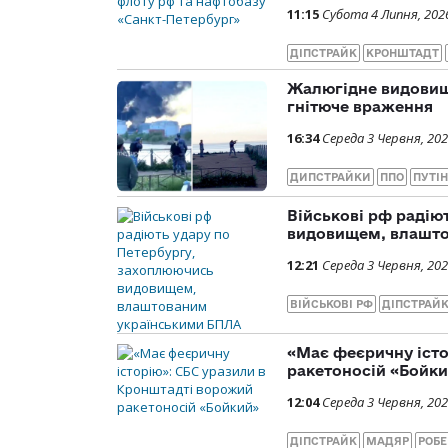
11:15
Субота 4 Липня, 202
ДІПСТРАЙК
КРОНШТАДТ
Жалюгідне видовищ
гнітюче враження
16:34
Середа 3 Червня, 20
ДИПСТРАЙКИ
ППО
ПУТІН
Військові рф радію
видовищем, влашт
12:21
Середа 3 Червня, 20
ВІЙСЬКОВІ РФ
ДІПСТРАЙ
«Має феєричну істо
ракетоносій «Бойк
12:04
Середа 3 Червня, 20
ДІПСТРАЙК
МАДЯР
РОБЕ