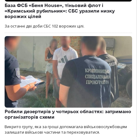
База ФСБ «Беня House», тіньовий флот і
«Кримський рубильник»: СБС уразили низку
ворожих цілей
За останні дві доби СБС 102 ворожих цілі.
Робили дезертирів у чотирьох областях: затримано
організаторів схеми
Викрито групу, яка за гроші допомагала військовослужбовцям
залишати військові частини та переховуватися.