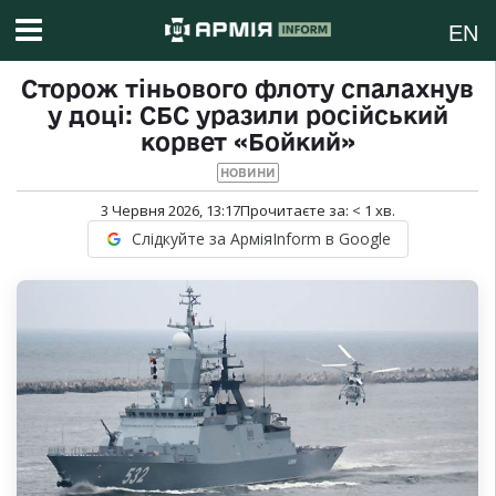
EN
Сторож тіньового флоту спалахнув
у доці: СБС уразили російський
корвет «Бойкий»
НОВИНИ
3 Червня 2026, 13:17
Прочитаєте за:
< 1
хв.
Слідкуйте за АрміяInform в Google