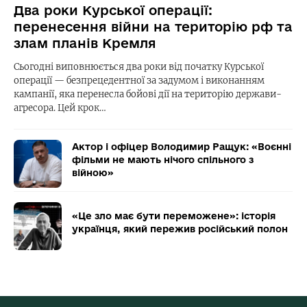
Два роки Курської операції:
перенесення війни на територію рф та
злам планів Кремля
Сьогодні виповнюється два роки від початку Курської
операції — безпрецедентної за задумом і виконанням
кампанії, яка перенесла бойові дії на територію держави-
агресора. Цей крок…
Актор і офіцер Володимир Ращук: «Воєнні
фільми не мають нічого спільного з
війною»
«Це зло має бути переможене»: історія
українця, який пережив російський полон