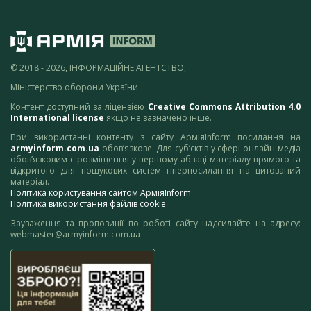
© 2018 - 2026, ІНФОРМАЦІЙНЕ АГЕНТСТВО,
Міністерство оборони України
Контент доступний за ліцензією
Creative Commons Attribution 4.0
International license
якщо не зазначено інше.
При використанні контенту з сайту АрміяInform посилання на
armyinform.com.ua
обов’язкове. Для суб’єктів у сфері онлайн-медіа
обов’язковим є розміщення у першому абзаці матеріалу прямого та
відкритого для пошукових систем гіперпосилання на цитований
матеріал.
Політика користування сайтом АрміяInform
Політика використання файлів cookie
Зауваження та пропозиції по роботі сайту надсилайте на адресу:
webmaster@armyinform.com.ua