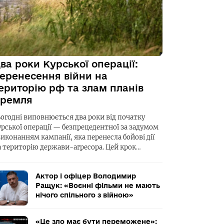
ва роки Курської операції:
еренесення війни на
ериторію рф та злам планів
ремля
ьогодні виповнюється два роки від початку
урської операції — безпрецедентної за задумом
виконанням кампанії, яка перенесла бойові дії
а територію держави-агресора. Цей крок…
Актор і офіцер Володимир
Ращук: «Воєнні фільми не мають
нічого спільного з війною»
«Це зло має бути переможене»: