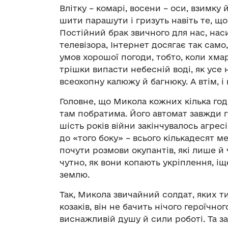
Влітку – комарі, восени – оси, взимку 
шити парашути і гризуть навіть те, що
Постійний брак звичного для нас, на
телевізора, Інтернет досягає так само, 
умов хорошої погоди, тобто, коли хмар
трішки випасти небесній воді, як усе
всеохопну калюжу й багнюку. А втім, і 
Головне, що Микола кожних кілька го
там побратима. Його автомат завжди г
шість років війни закінчувалось агрес
до «того боку» – всього кількадесят 
почути розмови окупантів, які лише й 
чутно, як вони копають укріплення, і
землю.
Так, Микола звичайний солдат, яких т
козаків, він не бачить нічого героїчно
виснажливій душу й сили роботі. Та 