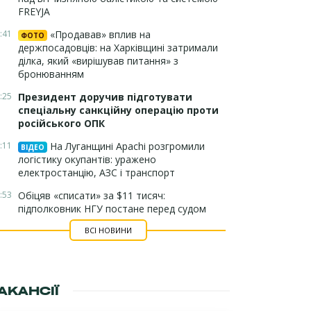
FREYJA
:41
«Продавав» вплив на
ФОТО
держпосадовців: на Харківщині затримали
ділка, який «вирішував питання» з
бронюванням
:25
Президент доручив підготувати
спеціальну санкційну операцію проти
російського ОПК
:11
На Луганщині Apachi розгромили
ВІДЕО
логістику окупантів: уражено
електростанцію, АЗС і транспорт
:53
Обіцяв «списати» за $11 тисяч:
підполковник НГУ постане перед судом
ВСІ НОВИНИ
АКАНСІЇ