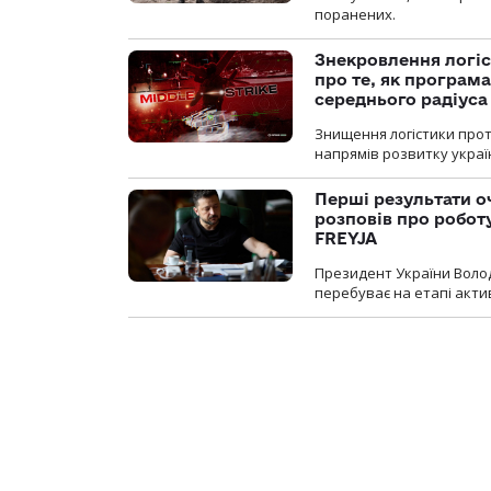
поранених.
Знекровлення логіс
про те, як програм
середнього радіуса
Знищення логістики прот
напрямів розвитку украї
Перші результати о
розповів про робот
FREYJA
Президент України Воло
перебуває на етапі актив