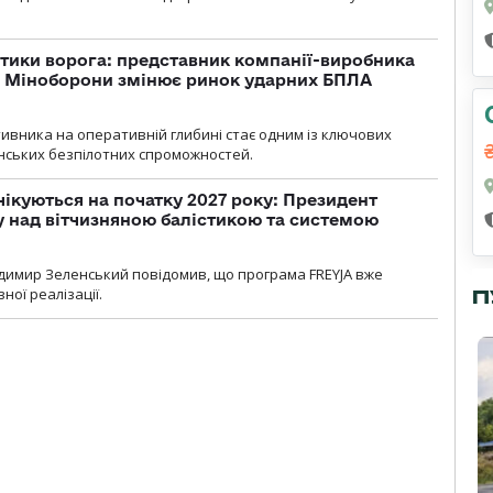
тики ворога: представник компанії-виробника
а Міноборони змінює ринок ударних БПЛА
ивника на оперативній глибині стає одним із ключових
нських безпілотних спроможностей.
чікуються на початку 2027 року: Президент
у над вітчизняною балістикою та системою
димир Зеленський повідомив, що програма FREYJA вже
ної реалізації.
П