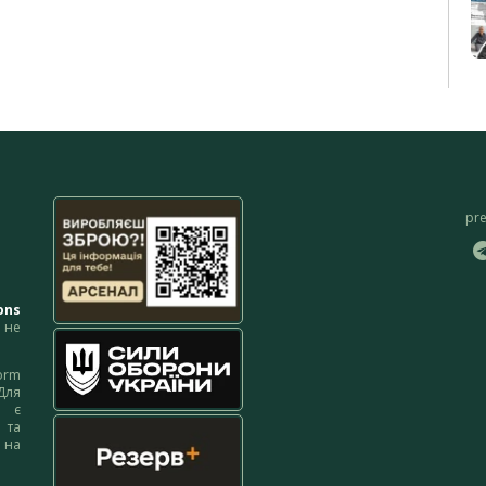
pr
ons
не
orm
Для
м є
 та
 на