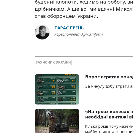
буденні клопоти, ходимо на роботу, в
дрібничкам. А ще всі ми вдячні Микол
став оборонцем України.
ТАРАС ГРЕНЬ
Кореспондент АрміяInform
ЗАХИСНИК УКРАЇНИ
Ворог втратив пона
За минулу добу втрати ар
«На трьох колесах 
необхідні вантажі 
Кілька років тому назем
майбутнього, а тепер ни