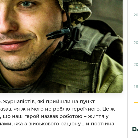
20
20
20
19
 журналістів, які прийшли на пункт
азав, «я ж нічого не роблю героїчного. Це ж
е, що наш герой назвав роботою – життя у
ами, їжа з військового раціону… й постійна
В