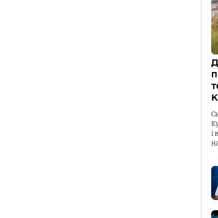
Д
п
т
К
С
К
і 
н