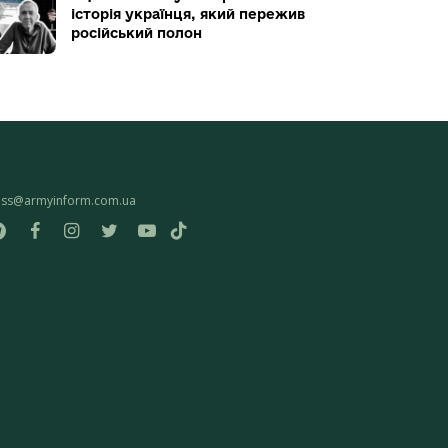
історія українця, який пережив
російський полон
ess@armyinform.com.ua