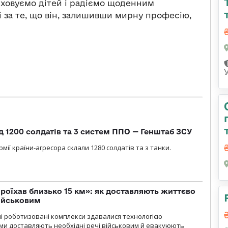
иховуємо дітей і радіємо щоденним
і за те, що він, залишивши мирну професію,
д 1200 солдатів та 3 систем ППО — Генштаб ЗСУ
мії країни-агресора склали 1280 солдатів та з танки.
проїхав близько 15 км»: як доставляють життєво
військовим
ні роботизовані комплекси здавалися технологією
ми доставляють необхідні речі військовим й евакуюють