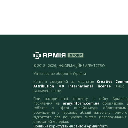
© 2018 - 2026, ІНФОРМАЦІЙНЕ АГЕНТСТВО,
Міністерство оборони України
Контент доступний за ліцензією
Creative Comm
Attribution 4.0 International license
якщо 
зазначено інше.
При використанні контенту з сайту АрміяInf
посилання на
armyinform.com.ua
обов’язкове. 
суб’єктів у сфері онлайн-медіа обов’язкови
розміщення у першому абзаці матеріалу прямого
відкритого для пошукових систем гіперпосилання
цитований матеріал.
Політика користування сайтом АрміяInform