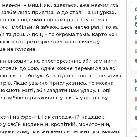
й навесні – миші, які, здається, вже навчились
 завбачливо прив’язане до стелі на шнурках.
сиченого подіями інформпростору: немає
як і мобільний зв’язок, десь через раз, і то за
и та дощ. А дощ – то окрема тема. Варто хоч
 навколо перетворюється на величезну
це не головне.
дин виходить на спостережник, аби замінити
отовий до бою. Адже кожне перемир’я за всі
ією з «того боку». А от від його спостережника
метрів. Якщо уважно прислухатись, то можна
чекають миті, аби завдати нам удару. Іноді
ще глибше вгризаючись у святу українську
исячі на фронті. І як справжній нащадок
го у своїй щоденній, кропіткій, монотонній,
завдяки йому ми живемо своїм життям, маємо