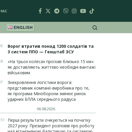
НАС
ENGLISH
35
Ворог втратив понад 1200 солдатів та
3 систем ППО — Генштаб ЗСУ
58
«На трьох колесах проїхав близько 15 км»:
як доставляють життєво необхідні вантажі
військовим
37
Знекровлення логістики ворога:
представник компанії-виробника про те,
як програма Міноборони змінює ринок
ударних БПЛА середнього радіуса
06.08.2026
:51
Перші результати очікуються на початку
2027 року: Президент розповів про роботу
над вітчизняною балістикою та системою