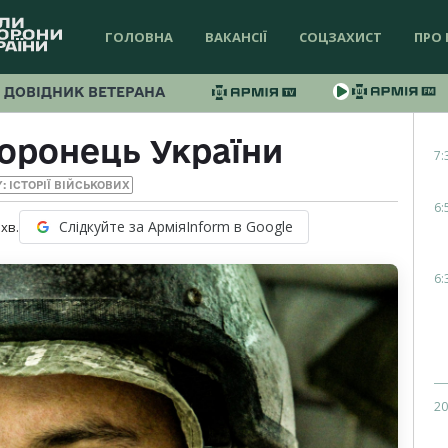
ГОЛОВНА
ВАКАНСІЇ
СОЦЗАХИСТ
ПРО 
ДОВІДНИК ВЕТЕРАНА
оронець України
7:
Y: ІСТОРІЇ ВІЙСЬКОВИХ
6:
Слідкуйте за АрміяInform в Google
хв.
6:
20