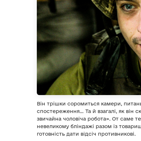
Він трішки соромиться камери, питань
спостереження… Та й взагалі, як він ск
звичайна чоловіча робота». От саме т
невеликому бліндажі разом із товариш
готовність дати відсіч противникові.