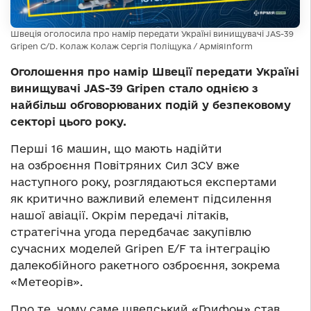
Швеція оголосила про намір передати Україні винищувачі JAS-39
Gripen C/D. Колаж Колаж Сергія Поліщука / АрміяInform
Оголошення про намір Швеції передати Україні
винищувачі JAS-39 Gripen стало однією з
найбільш обговорюваних подій у безпековому
секторі цього року.
Перші 16 машин, що мають надійти
на озброєння Повітряних Сил ЗСУ вже
наступного року, розглядаються експертами
як критично важливий елемент підсилення
нашої авіації. Окрім передачі літаків,
стратегічна угода передбачає закупівлю
сучасних моделей Gripen E/F та інтеграцію
далекобійного ракетного озброєння, зокрема
«Метеорів».
Про те, чому саме шведський «Грифон» став