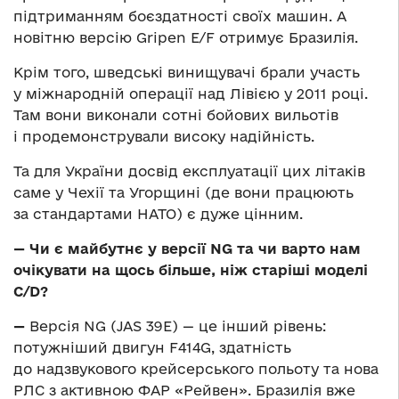
підтриманням боєздатності своїх машин. А
новітню версію Gripen E/F отримує Бразилія.
Крім того, шведські винищувачі брали участь
у міжнародній операції над Лівією у 2011 році.
Там вони виконали сотні бойових вильотів
і продемонстрували високу надійність.
Та для України досвід експлуатації цих літаків
саме у Чехії та Угорщині (де вони працюють
за стандартами НАТО) є дуже цінним.
— Чи є майбутнє у версії NG та чи варто нам
очікувати на щось більше, ніж старіші моделі
С/D?
—
Версія NG (JAS 39E) — це інший рівень:
потужніший двигун F414G, здатність
до надзвукового крейсерського польоту та нова
РЛС з активною ФАР «Рейвен». Бразилія вже