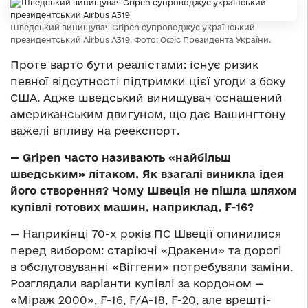
Шведський винищувач Gripen супроводжує український
президентський Airbus A319. Фото: Офіс Президента України.
Проте варто бути реалістами: існує ризик
певної відсутності підтримки цієї угоди з боку
США. Адже шведський винищувач оснащений
американським двигуном, що дає Вашингтону
важелі впливу на реекспорт.
— Gripen часто називають «найбільш
шведським» літаком. Як взагалі виникла ідея
його створення? Чому Швеція не пішла шляхом
купівлі готових машин, наприклад, F-16?
—
Наприкінці 70-х років ПС Швеції опинилися
перед вибором: старіючі «Дракени» та дорогі
в обслуговуванні «Віггени» потребували заміни.
Розглядали варіанти купівлі за кордоном —
«Міраж 2000», F-16, F/A-18, F-20, але врешті-