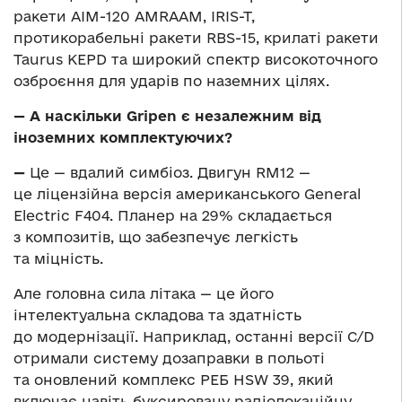
ракети AIM-120 AMRAAM, IRIS-T,
протикорабельні ракети RBS-15, крилаті ракети
Taurus KEPD та широкий спектр високоточного
озброєння для ударів по наземних цілях.
— А наскільки Gripen є незалежним від
іноземних комплектуючих?
—
Це — вдалий симбіоз. Двигун RM12 —
це ліцензійна версія американського General
Electric F404. Планер на 29% складається
з композитів, що забезпечує легкість
та міцність.
Але головна сила літака — це його
інтелектуальна складова та здатність
до модернізації. Наприклад, останні версії С/D
отримали систему дозаправки в польоті
та оновлений комплекс РЕБ HSW 39, який
включає навіть буксировану радіолокаційну