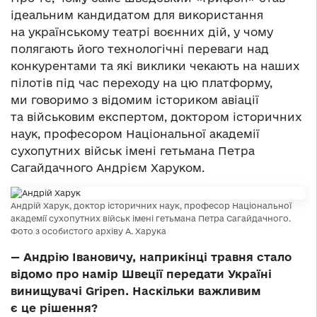
ідеальним кандидатом для використання
на українському театрі воєнних дій, у чому
полягають його технологічні переваги над
конкурентами та які виклики чекають на наших
пілотів під час переходу на цю платформу,
ми говоримо з відомим істориком авіації
та військовим експертом, доктором історичних
наук, професором Національної академії
сухопутних військ імені гетьмана Петра
Сагайдачного Андрієм Харуком.
Андрій Харук, доктор історичних наук, професор Національної
академії сухопутних військ імені гетьмана Петра Сагайдачного.
Фото з особистого архіву А. Харука
— Андрію Івановичу, наприкінці травня стало
відомо про намір Швеції передати Україні
винищувачі Gripen. Наскільки важливим
є це рішення?