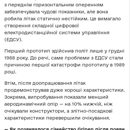
з переднім горизонтальним оперенням
забезпечувала чудові показники, але вона
робила літак статично нестійким. Це вимагало
створення складної цифрової
електродистанційної системи управління
(ЕДСУ).
Перший прототип здійснив політ лише у грудні
1988 року. До речі, саме проблеми з ЕДСУ стали
причиною першої катастрофи прототипу в 1989
році.
Втім, після доопрацювання літак
продемонстрував дуже хороші характеристики.
Зокрема, випробування показали менший
аеродинамічний опір — на 10% нижчій, ніж
очікували конструктори, а злітно-посадкові
характеристики перевершили очікування.
— Як розвивалося сімейство Gripen після появи