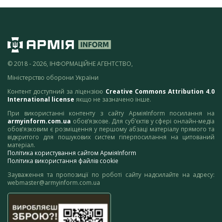
© 2018 - 2026, ІНФОРМАЦІЙНЕ АГЕНТСТВО,
Міністерство оборони України
Контент доступний за ліцензією
Creative Commons Attribution 4.0
International license
якщо не зазначено інше.
При використанні контенту з сайту АрміяInform посилання на
armyinform.com.ua
обов’язкове. Для суб’єктів у сфері онлайн-медіа
обов’язковим є розміщення у першому абзаці матеріалу прямого та
відкритого для пошукових систем гіперпосилання на цитований
матеріал.
Політика користування сайтом АрміяInform
Політика використання файлів cookie
Зауваження та пропозиції по роботі сайту надсилайте на адресу:
webmaster@armyinform.com.ua