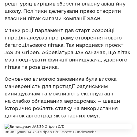
решт уряд вирішив зберегти власну авіаційну
школу. Політики делегували право створити
власний літак силами компанії SAAB.
У 1982 році парламент дав старт розробці
і профінансував програму створення нового
багатоцільового літака. Так народився проєкт
JAS 39 Gripen. Абревіатура JAS означає, що літак
мав поєднувати функції винищувача, ударного
літака та розвідника.
Основною вимогою замовника була висока
маневреність для протидії радянським
винищувачам та можливість експлуатації
на слабко обладнаних аеродромах — шведи
історично роблять ставку на використання
ділянок автострад як запасних смуг.
Винищувач JAS 39 Gripen C/D. Фото: Bundeswehr.