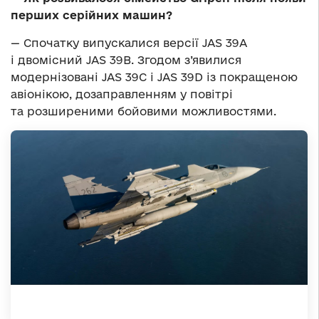
перших серійних машин?
— Спочатку випускалися версії JAS 39A
і двомісний JAS 39B. Згодом з’явилися
модернізовані JAS 39C і JAS 39D із покращеною
авіонікою, дозаправленням у повітрі
та розширеними бойовими можливостями.