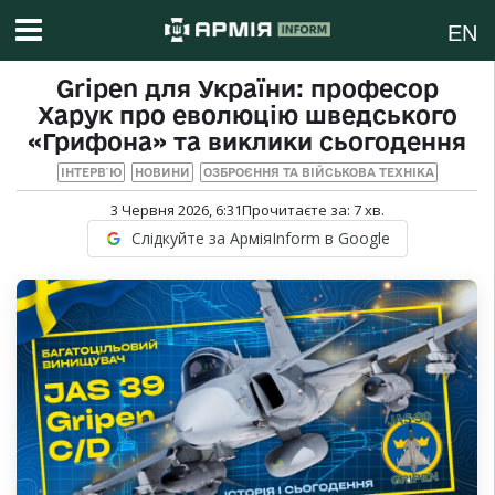
EN
Gripen для України: професор
Харук про еволюцію шведського
«Грифона» та виклики сьогодення
ІНТЕРВ`Ю
НОВИНИ
ОЗБРОЄННЯ ТА ВІЙСЬКОВА ТЕХНІКА
3 Червня 2026, 6:31
Прочитаєте за:
7
хв.
Слідкуйте за АрміяInform в Google