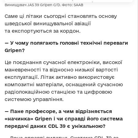
Винищувач JAS 39 Gripen C/D. Фото: SAAB
Саме ці літаки сьогодні становлять основу
шведської винищувальної авіації
та експортуються за кордон.
— У чому полягають головні технічні переваги
Gripen?
Це поєднання сучасної електроніки, високої
маневреності та відносно низької вартості
експлуатації. Літак активно використовує
композитні матеріали, оснащений сучасною
радіолокаційною станцією та цифровою
системою управління.
— Пане професоре, а чим відрізняється
«начинка» Gripen і чи справді його система
передачі даних CDL 39 є унікальною?
— Вона справді видатна. Система CDL 39 за