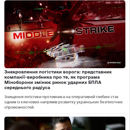
Знекровлення логістики ворога: представник
компанії-виробника про те, як програма
Міноборони змінює ринок ударних БПЛА
середнього радіуса
Знищення логістики противника на оперативній глибині стає
одним із ключових напрямів розвитку українських безпілотних
спроможностей.