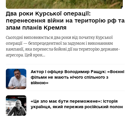
Два роки Курської операції:
перенесення війни на територію рф та
злам планів Кремля
Сьогодні виповнюється два роки від початку Курської
операції — безпрецедентної за задумом і виконанням
кампанії, яка перенесла бойові дії на територію держави-
агресора. Цей крок…
Актор і офіцер Володимир Ращук: «Воєнні
фільми не мають нічого спільного з
війною»
«Це зло має бути переможене»: історія
українця, який пережив російський полон