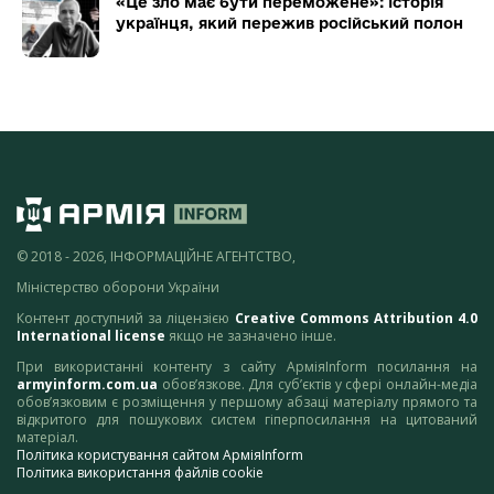
«Це зло має бути переможене»: історія
українця, який пережив російський полон
© 2018 - 2026, ІНФОРМАЦІЙНЕ АГЕНТСТВО,
Міністерство оборони України
Контент доступний за ліцензією
Creative Commons Attribution 4.0
International license
якщо не зазначено інше.
При використанні контенту з сайту АрміяInform посилання на
armyinform.com.ua
обов’язкове. Для суб’єктів у сфері онлайн-медіа
обов’язковим є розміщення у першому абзаці матеріалу прямого та
відкритого для пошукових систем гіперпосилання на цитований
матеріал.
Політика користування сайтом АрміяInform
Політика використання файлів cookie