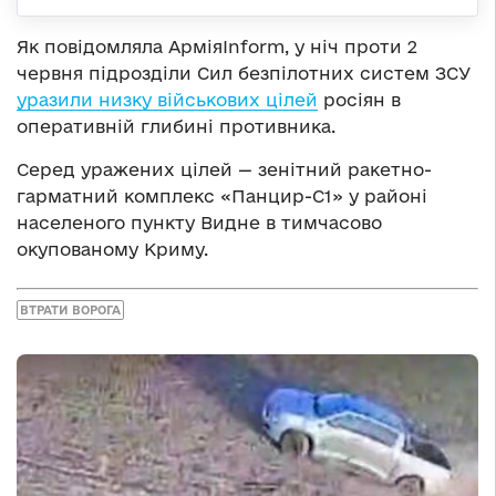
Як повідомляла АрміяInform, у ніч проти 2
червня підрозділи Сил безпілотних систем ЗСУ
уразили низку військових цілей
росіян в
оперативній глибині противника.
Серед уражених цілей — зенітний ракетно-
гарматний комплекс «Панцир-С1» у районі
населеного пункту Видне в тимчасово
окупованому Криму.
ВТРАТИ ВОРОГА