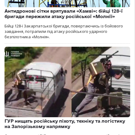
Антидронові сітки врятували «Хамві»: бійці 128-ї
бригади пережили атаку російської «Молнії»
Бійці 128-ї Закарпатської бригади, повертаючись із бойового
завдання, потрапили під атаку російського ударного
безпілотника «Молнія».
ГУР нищать російську піхоту, техніку та логістику
на Запорізькому напрямку