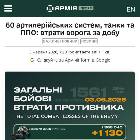
EN
60 артилерійських систем, танки та
ППО: втрати ворога за добу
ВАЖЛИВІ НОВИНИ
НОВИНИ
3 Червня 2026, 7:20
Прочитаєте за:
< 1
хв.
Слідкуйте за АрміяInform в Google