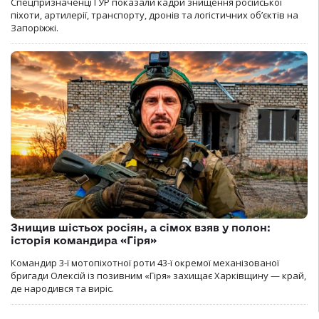
Спецпризначенці ГУР показали кадри знищення російської
піхоти, артилерії, транспорту, дронів та логістичних об’єктів на
Запоріжжі.
Знищив шістьох росіян, а сімох взяв у полон:
історія командира «Гіря»
Командир 3-ї мотопіхотної роти 43-ї окремої механізованої
бригади Олексій із позивним «Гіря» захищає Харківщину — край,
де народився та виріс.