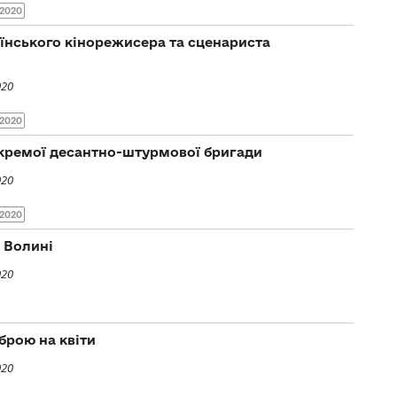
2020
аїнського кінорежисера та сценариста
020
2020
окремої десантно-штурмової бригади
020
2020
з Волині
020
брою на квіти
020