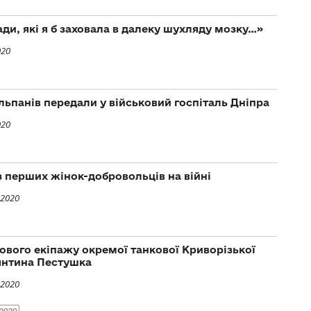
гади, які я б заховала в далеку шухляду мозку…»
020
льпанів передали у військовий госпіталь Дніпра
020
з перших жінок-добровольців на війні
 2020
кового екіпажу окремої танкової Криворізької
янтина Пестушка
 2020