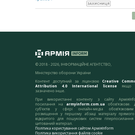
ЗАХИСНИЦЯ
© 2018 - 2026, ІНФОРМАЦІЙНЕ АГЕНТСТВО,
Міністерство оборони України
Контент доступний за ліцензією
Creative Comm
Attribution 4.0 International license
якщо 
зазначено інше.
При використанні контенту з сайту АрміяInf
посилання на
armyinform.com.ua
обов’язкове. 
суб’єктів у сфері онлайн-медіа обов’язкови
розміщення у першому абзаці матеріалу прямого
відкритого для пошукових систем гіперпосилання
цитований матеріал.
Політика користування сайтом АрміяInform
Політика використання файлів cookie