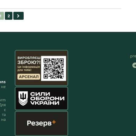
pr
ons
не
orm
Для
м є
 та
 на