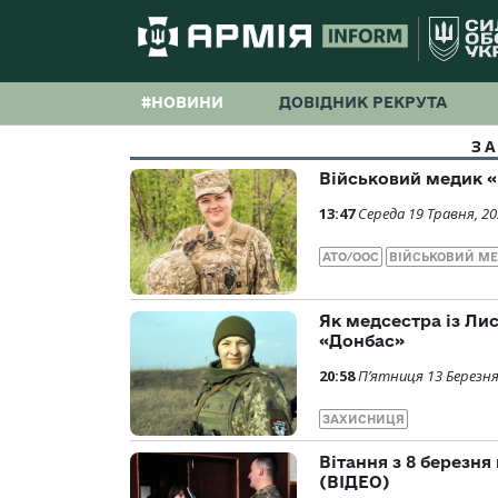
#НОВИНИ
ДОВІДНИК РЕКРУТА
З
Військовий медик «
13:47
Середа 19 Травня, 2
АТО/ООС
ВІЙСЬКОВИЙ М
Як медсестра із Ли
«Донбас»
20:58
П’ятниця 13 Березня
ЗАХИСНИЦЯ
Вітання з 8 березня
(ВІДЕО)