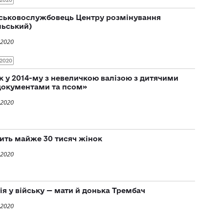
2020
iйськовослужбовець Центру розмiнування
льський)
 2020
2020
 у 2014-му з невеличкою валізою з дитячими
документами та псом»
 2020
жить майже 30 тисяч жінок
 2020
ія у війську — мати й донька Трембач
 2020