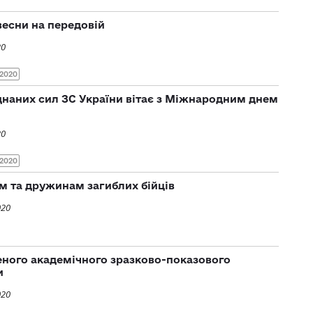
весни на передовій
20
2020
наних сил ЗС України вітає з Міжнародним днем
20
2020
ям та дружинам загиблих бійців
020
еного академічного зразково-показового
и
020