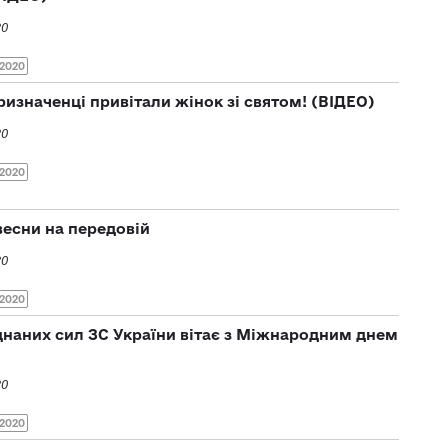
20
2020
изначенці привітали жінок зі святом! (ВІДЕО)
20
2020
весни на передовій
20
2020
наних сил ЗС України вітає з Міжнародним днем
20
2020