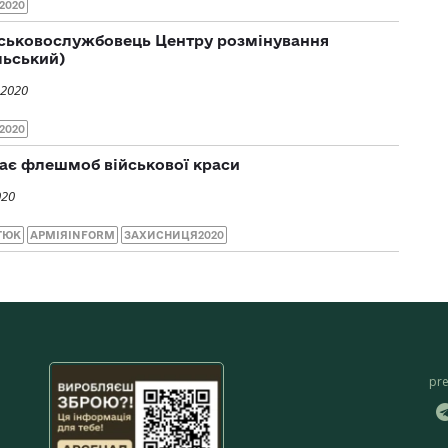
2020
iйськовослужбовець Центру розмiнування
льський)
 2020
2020
ає флешмоб військової краси
020
ТЮК
АРМІЯINFORM
ЗАХИСНИЦЯ2020
pr