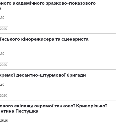
еного академічного зразково-показового
и
020
2020
аїнського кінорежисера та сценариста
020
2020
окремої десантно-штурмової бригади
020
2020
кового екіпажу окремої танкової Криворізької
янтина Пестушка
 2020