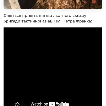
Дивіться привітання від льотного складу
бригади тактичної авіації ім. Петра Франка: