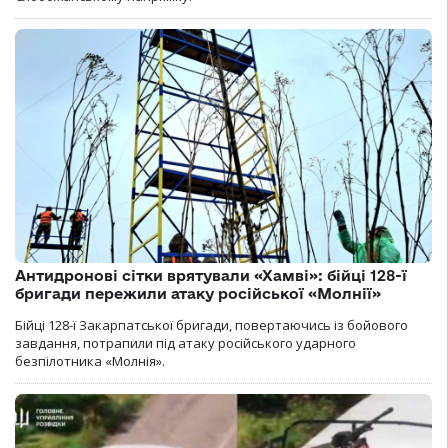
Антидронові сітки врятували «Хамві»: бійці 128-ї
бригади пережили атаку російської «Молнії»
Бійці 128-ї Закарпатської бригади, повертаючись із бойового
завдання, потрапили під атаку російського ударного
безпілотника «Молнія».