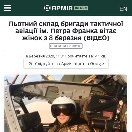
EN
Льотний склад бригади тактичної
авіації ім. Петра Франка вітає
жінок з 8 березня (ВІДЕО)
СВЯТА ТА РІЧНИЦІ
8 Березня 2020, 11:31
Прочитаєте за:
< 1
хв.
Слідкуйте за АрміяInform в Google