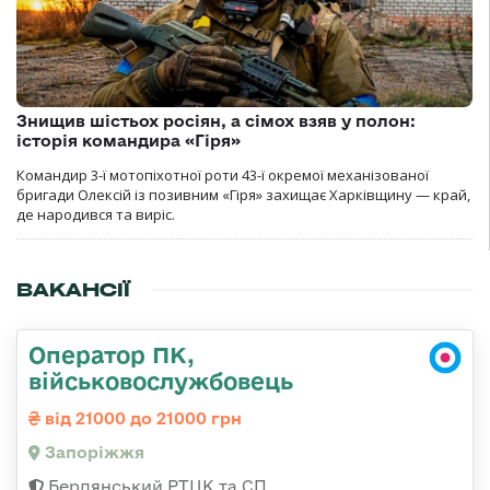
Знищив шістьох росіян, а сімох взяв у полон:
історія командира «Гіря»
Командир 3-ї мотопіхотної роти 43-ї окремої механізованої
бригади Олексій із позивним «Гіря» захищає Харківщину — край,
де народився та виріс.
ВАКАНСІЇ
Оператор ПК,
військовослужбовець
від 21000 до 21000 грн
Запоріжжя
Бердянський РТЦК та СП