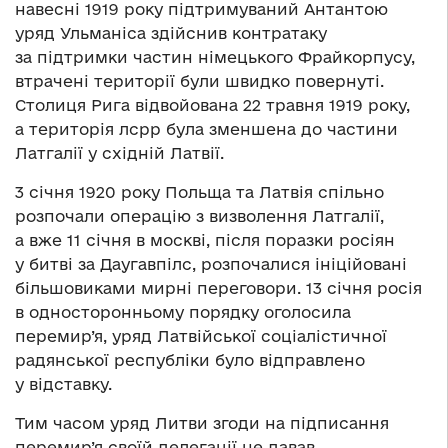
навесні 1919 року підтримуваний Антантою
уряд Ульманіса здійснив контратаку
за підтримки частин німецького Фрайкорпусу,
втрачені території були швидко повернуті.
Столиця Рига відвойована 22 травня 1919 року,
а територія лсрр була зменшена до частини
Латгалії у східній Латвії.
3 січня 1920 року Польща та Латвія спільно
розпочали операцію з визволення Латгалії,
а вже 11 січня в москві, після поразки росіян
у битві за Даугавпілс, розпочалися ініційовані
більшовиками мирні переговори. 13 січня росія
в односторонньому порядку оголосила
перемир’я, уряд Латвійської соціалістичної
радянської республіки було відправлено
у відставку.
Тим часом уряд Литви згоди на підписання
перемир’я своїй делегації не давав,