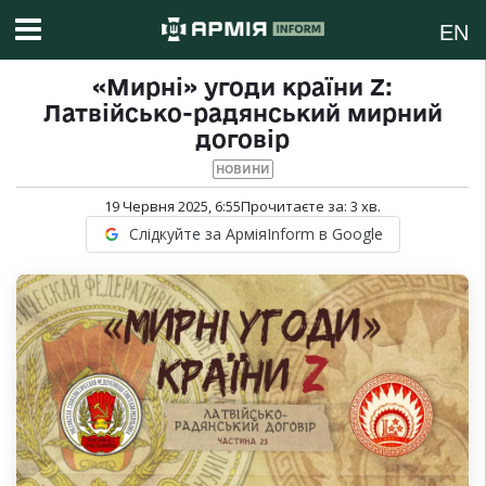
EN
«Мирні» угоди країни Z:
Латвійсько-радянський мирний
договір
НОВИНИ
19 Червня 2025, 6:55
Прочитаєте за:
3
хв.
Слідкуйте за АрміяInform в Google