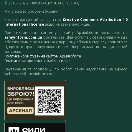
© 2018 - 2026, ІНФОРМАЦІЙНЕ АГЕНТСТВО,
Міністерство оборони України
Контент доступний за ліцензією
Creative Commons Attribution 4.0
International license
якщо не зазначено інше.
При використанні контенту з сайту АрміяInform посилання на
armyinform.com.ua
обов’язкове. Для суб’єктів у сфері онлайн-медіа
обов’язковим є розміщення у першому абзаці матеріалу прямого та
відкритого для пошукових систем гіперпосилання на цитований
матеріал.
Політика користування сайтом АрміяInform
Політика використання файлів cookie
Зауваження та пропозиції по роботі сайту надсилайте на адресу:
webmaster@armyinform.com.ua