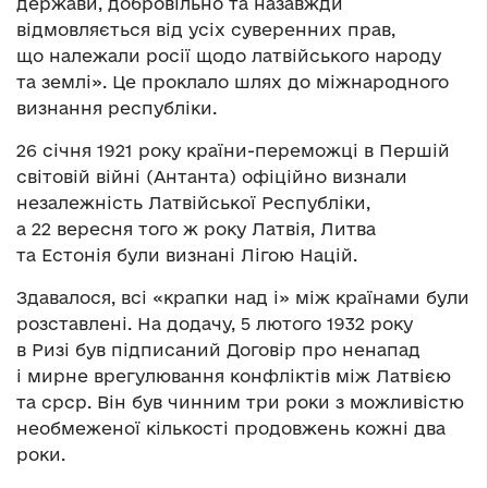
держави, добровільно та назавжди
відмовляється від усіх суверенних прав,
що належали росії щодо латвійського народу
та землі». Це проклало шлях до міжнародного
визнання республіки.
26 січня 1921 року країни-переможці в Першій
світовій війні (Антанта) офіційно визнали
незалежність Латвійської Республіки,
а 22 вересня того ж року Латвія, Литва
та Естонія були визнані Лігою Націй.
Здавалося, всі «крапки над і» між країнами були
розставлені. На додачу, 5 лютого 1932 року
в Ризі був підписаний Договір про ненапад
і мирне врегулювання конфліктів між Латвією
та срср. Він був чинним три роки з можливістю
необмеженої кількості продовжень кожні два
роки.