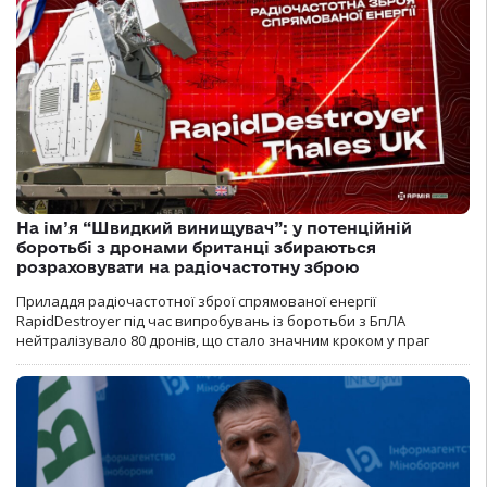
На ім’я “Швидкий винищувач”: у потенційній
боротьбі з дронами британці збираються
розраховувати на радіочастотну зброю
Приладдя радіочастотної зброї спрямованої енергії
RapidDestroyer під час випробувань із боротьби з БпЛА
нейтралізувало 80 дронів, що стало значним кроком у праг