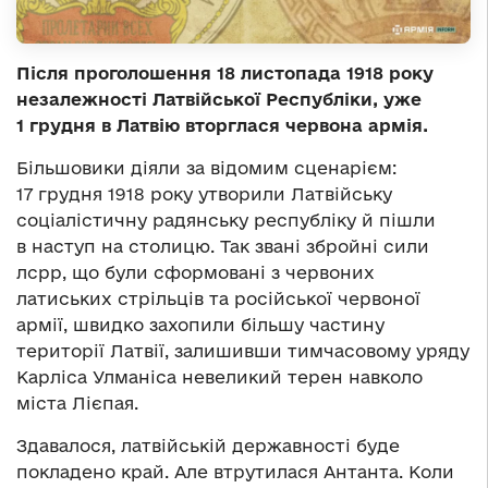
Після проголошення 18 листопада 1918 року
незалежності Латвійської Республіки, уже
1 грудня в Латвію вторглася червона армія.
Більшовики діяли за відомим сценарієм:
17 грудня 1918 року утворили Латвійську
соціалістичну радянську республіку й пішли
в наступ на столицю. Так звані збройні сили
лсрр, що були сформовані з червоних
латиських стрільців та російської червоної
армії, швидко захопили більшу частину
території Латвії, залишивши тимчасовому уряду
Карліса Улманіса невеликий терен навколо
міста Лієпая.
Здавалося, латвійській державності буде
покладено край. Але втрутилася Антанта. Коли