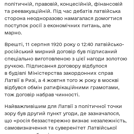
політичній, правовій, концесійній, фінансовій
та реевакуаційній. Під час дебатів латвійська
сторона неодноразово намагалася домогтися
поступок росії з економічних питань, але
марно.
Врешті, 11 серпня 1920 року о 12:40 латвійсько-
російський мирний договір був підписаний
спеціально виготовленою з цієї нагоди золотою
ручкою. Підписання договору відбулося
в будівлі Міністерства закордонних справ
Латвії в Ризі, а 4 жовтня того ж року в москві
відбувся обмін ратифікаційними грамотами,
тож договір набрав чинності.
Найважливішим для Латвії з політичної точки
зору був другий пункт угоди, де зазначалося,
що «росія беззастережно визнає незалежність,
самовизначення та суверенітет Латвійської