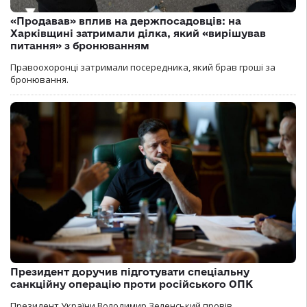
«Продавав» вплив на держпосадовців: на
Харківщині затримали ділка, який «вирішував
питання» з бронюванням
Правоохоронці затримали посередника, який брав гроші за
бронювання.
Президент доручив підготувати спеціальну
санкційну операцію проти російського ОПК
Президент України Володимир Зеленський провів