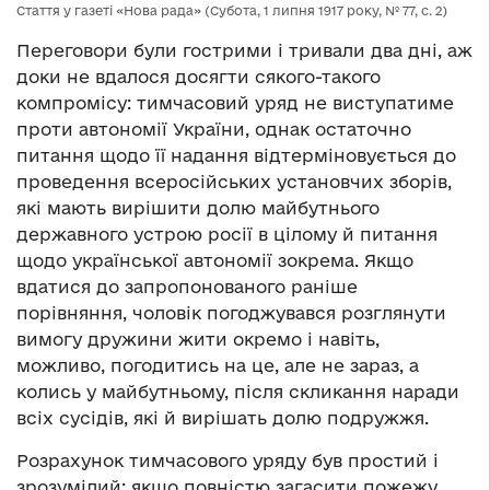
Стаття у газеті «Нова рада» (Субота, 1 липня 1917 року, № 77, с. 2)
Переговори були гострими і тривали два дні, аж
доки не вдалося досягти сякого-такого
компромісу: тимчасовий уряд не виступатиме
проти автономії України, однак остаточно
питання щодо її надання відтерміновується до
проведення всеросійських установчих зборів,
які мають вирішити долю майбутнього
державного устрою росії в цілому й питання
щодо української автономії зокрема. Якщо
вдатися до запропонованого раніше
порівняння, чоловік погоджувався розглянути
вимогу дружини жити окремо і навіть,
можливо, погодитись на це, але не зараз, а
колись у майбутньому, після скликання наради
всіх сусідів, які й вирішать долю подружжя.
Розрахунок тимчасового уряду був простий і
зрозумілий: якщо повністю загасити пожежу