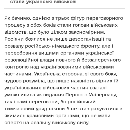
стали українські військові
Як бачимо, однією з трьох фігур переговорного
процесу з обох боків стали голови військових
відомств, що було цілком закономірним.
Росіяни боялися не лише дезорганізації та
розвалу російсько-німецького фронту, але і
переобрання вищими органами української
революційної влади повного й беззаперечного
контролю над українізованими військовими
частинами. Українська сторона, зі свого боку,
чудово розуміла, що лише наявність вірних їй
українізованих військових частин взагалі
уможливила як видання Першого Універсалу,
так і самі переговори, бо російський
тимчасовий уряд ніколи б не став рахуватися з
якимись крайовими органами, що не мали
опертя на реальну військову силу.