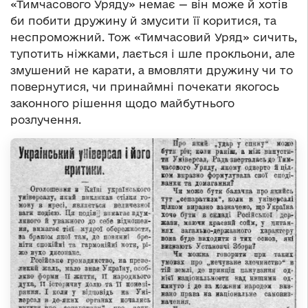
«Тимчасового Уряду» немає — він може й хотів
би побити дружину й змусити її коритися, та
неспроможний. Тож «Тимчасовий Уряд» сичить,
тупотить ніжками, лається і шле прокльони, але
змушений не карати, а вмовляти дружину чи то
повернутися, чи принаймні почекати якогось
законного рішення щодо майбутнього
розлучення.