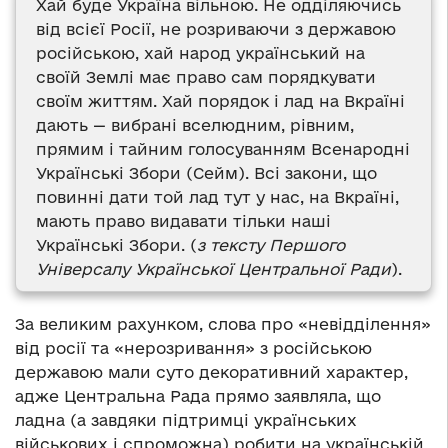
Хай буде Україна вільною. Не одділяючись
від всієї Росії, не розриваючи з державою
російською, хай народ український на
своїй Землі має право сам порядкувати
своїм життям. Хай порядок і лад на Вкраїні
дають — вибрані вселюдним, рівним,
прямим і тайним голосуванням Всенародні
Українські Збори (Сейм). Всі закони, що
повинні дати той лад тут у нас, на Вкраїні,
мають право видавати тільки наші
Українські Збори. (
з тексту Першого
Універсалу Української Центральної Ради
).
За великим рахунком, слова про «невідділення»
від росії та «нерозривання» з російською
державою мали суто декоративний характер,
адже Центральна Рада прямо заявляла, що
ладна (а завдяки підтримці українських
військових і спроможна) робити на українській