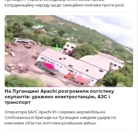
координаційну нараду щодо санкційної політики проти росії.
На Луганщині Apachi розгромили логістику
окупантів: уражено електростанцію, АЗС і
транспорт
Оператори ББпС Apachi 81-ї окремої аеромобільної
Слобожанської бригади на Луганщині завдали ударів по
ключових об’єктах логістики російських військ.