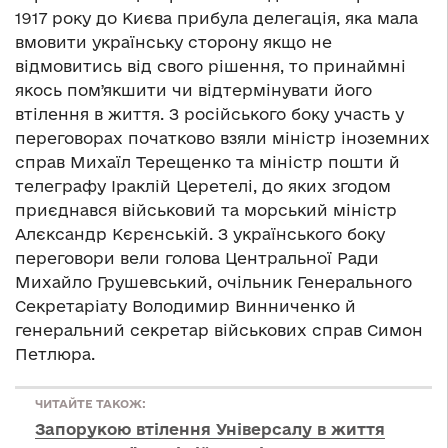
1917 року до Києва прибула делегація, яка мала
вмовити українську сторону якщо не
відмовитись від свого рішення, то принаймні
якось помʼякшити чи відтермінувати його
втілення в життя. З російського боку участь у
переговорах початково взяли міністр іноземних
справ Михаїл Терещенко та міністр пошти й
телеграфу Іраклій Церетелі, до яких згодом
приєднався військовий та морський міністр
Алєксандр Кєрєнській. З українського боку
переговори вели голова Центральної Ради
Михайло Грушевський, очільник Генерального
Секретаріату Володимир Винниченко й
генеральний секретар військових справ Симон
Петлюра.
ЧИТАЙТЕ ТАКОЖ:
Запорукою втілення Універсалу в життя