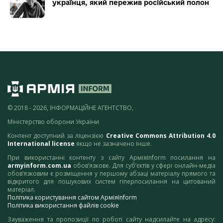
українця, який пережив російський полон
© 2018 - 2026, ІНФОРМАЦІЙНЕ АГЕНТСТВО,
Міністерство оборони України
Контент доступний за ліцензією
Creative Commons Attribution 4.0
International license
якщо не зазначено інше.
При використанні контенту з сайту АрміяInform посилання на
armyinform.com.ua
обов’язкове. Для суб’єктів у сфері онлайн-медіа
обов’язковим є розміщення у першому абзаці матеріалу прямого та
відкритого для пошукових систем гіперпосилання на цитований
матеріал.
Політика користування сайтом АрміяInform
Політика використання файлів cookie
Зауваження та пропозиції по роботі сайту надсилайте на адресу: