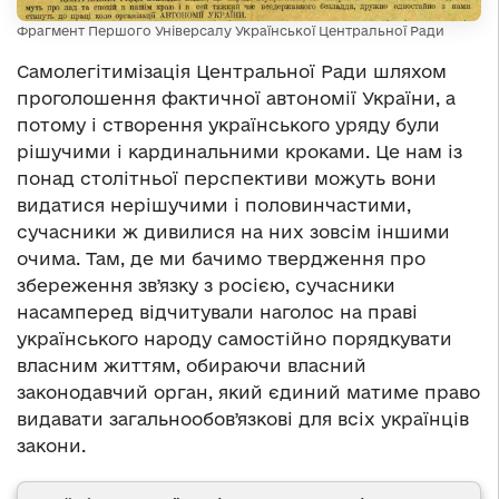
Фрагмент Першого Універсалу Української Центральної Ради
Самолегітимізація Центральної Ради шляхом
проголошення фактичної автономії України, а
потому і створення українського уряду були
рішучими і кардинальними кроками. Це нам із
понад столітньої перспективи можуть вони
видатися нерішучими і половинчастими,
сучасники ж дивилися на них зовсім іншими
очима. Там, де ми бачимо твердження про
збереження звʼязку з росією, сучасники
насамперед відчитували наголос на праві
українського народу самостійно порядкувати
власним життям, обираючи власний
законодавчий орган, який єдиний матиме право
видавати загальнообовʼязкові для всіх українців
закони.