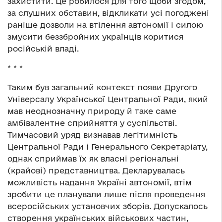
захистити. Це робилося для того щоби згодом,
за слушних обставин, відкликати усі погоджені
раніше дозволи на втілення автономії і силою
змусити беззбройних українців коритися
російській владі.
* * *
Таким був загальний контекст появи Другого
Універсалу Української Центральної Ради, який
мав неоднозначну природу й таке саме
амбівалентне сприйняття у суспільстві.
Тимчасовий уряд визнавав легітимність
Центральної Ради і Генерального Секретаріату,
однак сприймав їх як власні регіональні
(крайові) представництва. Декларувалась
можливість надання Україні автономії, втім
зробити це планували лише після проведення
всеросійських установчих зборів. Допускалось
створення українських військових частин,