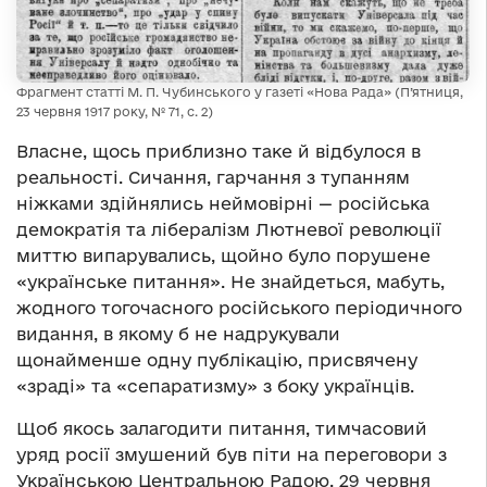
Фрагмент статті М. П. Чубинського у газеті «Нова Рада» (П’ятниця,
23 червня 1917 року, № 71, с. 2)
Власне, щось приблизно таке й відбулося в
реальності. Сичання, гарчання з тупанням
ніжками здійнялись неймовірні — російська
демократія та лібералізм Лютневої революції
миттю випарувались, щойно було порушене
«українське питання». Не знайдеться, мабуть,
жодного тогочасного російського періодичного
видання, в якому б не надрукували
щонайменше одну публікацію, присвячену
«зраді» та «сепаратизму» з боку українців.
Щоб якось залагодити питання, тимчасовий
уряд росії змушений був піти на переговори з
Українською Центральною Радою. 29 червня