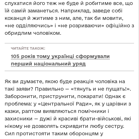
слухатися його теж не буде й робитиме все, що
їй самій заманеться. Наприклад, заведе собі
коханця й житиме з ним, але, так би мовити,
«не одділяючись» і «не розриваючи» офіційно з
обридлим чоловіком.
ЧИТАЙТЕ ТАКОЖ:
105 років тому українці сформували
перший національний уряд
Як ви думаєте, якою буде реакція чоловіка на
такі заяви? Правильно — «тянуть и не пущать!».
Заборонити, приструнити, покарати! Однак є
проблема: у «Центральної Ради», як у царівни з
казки, раптом виявляються помічники і
захисники — дужі й красиві брати-військові, які
нікому не дозволять скривдити любу сестру.
Сил протистояти таким оборонцям у