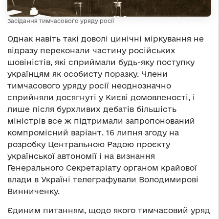
Засідання тимчасового уряду росії
Однак навіть такі доволі цинічні міркування не
відразу переконали частину російських
шовіністів, які сприймали будь-яку поступку
українцям як особисту поразку. Члени
тимчасового уряду росії неоднозначно
сприйняли досягнуті у Києві домовленості, і
лише після бурхливих дебатів більшість
міністрів все ж підтримали запропонований
компромісний варіант. 16 липня згоду на
розробку Центральною Радою проєкту
української автономії і на визнання
Генерального Секретаріату органом крайової
влади в Україні телеграфували Володимирові
Винниченку.
Єдиним питанням, щодо якого тимчасовий уряд