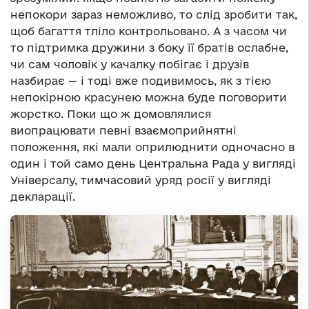
непокори зараз неможливо, то слід зробити так,
щоб багаття тліло контрольовано. А з часом чи
то підтримка дружини з боку її братів ослабне,
чи сам чоловік у качалку побігає і друзів
назбирає — і тоді вже подивимось, як з тією
непокірною красунею можна буде поговорити
жорстко. Поки що ж домовлялися
виопрацювати певні взаємоприйнятні
положення, які мали оприлюднити одночасно в
один і той само день Центральна Рада у вигляді
Універсалу, тимчасовий уряд росії у вигляді
декларації.