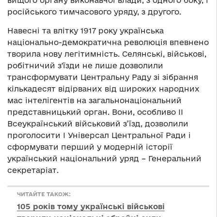
вищого органу виконавчої влади, з одного боку, і
російського тимчасового уряду, з другого.
Навесні та влітку 1917 року українська
національно-демократична революція впевнено
творила нову легітимність. Селянські, військові,
робітничий зʼїзди не лише дозволили
трансформувати Центральну Раду зі зібрання
кількадесят відірваних від широких народних
мас інтелігентів на загальнонаціональний
представницький орган. Вони, особливо II
Всеукраїнський військовий з’їзд, дозволили
проголосити І Універсал Центральної Ради і
сформувати перший у модерній історії
український національний уряд – Генеральний
секретаріат.
ЧИТАЙТЕ ТАКОЖ:
105 років тому українські військові