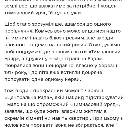
землі все, що вважатиме за потрібне. І жоден
тимчасовий уряд їй тут не указ.
Щоб стало зрозуміліше, вдамося до одного
порівняння. Комусь воно може видатися надто
інтимним і навіть блюзнірським, але заради
наочності підемо на такий ризик. Отже, уявімо
собі подружжя, де чоловіка звати «Тимчасовий
Уряд», а дружину — «Центральна Рада».
Побралися вони нещодавно, власне у березні
1917 року, і до літа вже встигли добряче
попсувати одне одному нерви.
Тож в один прекрасний момент чарівна
«Центральна Рада», якій набрид підстаркуватий
і мало на що спроможний «Тимчасовий Уряд»,
заявляє, що буде жити власним життям в
окремій кімнаті чи навіть квартирі. При цьому з
чоловіком поривати вона не збирається, але і