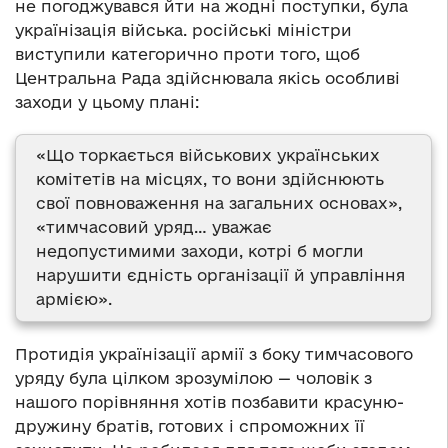
не погоджувався йти на жодні поступки, була
українізація війська. російські міністри
виступили категорично проти того, щоб
Центральна Рада здійснювала якісь особливі
заходи у цьому плані:
«Що торкається військових українських
комітетів на місцях, то вони здійснюють
свої повноваження на загальних основах»,
«тимчасовий уряд… уважає
недопустимими заходи, котрі б могли
нарушити єдність організації й управління
армією».
Протидія українізації армії з боку тимчасового
уряду була цілком зрозумілою — чоловік з
нашого порівняння хотів позбавити красуню-
дружину братів, готових і спроможних її