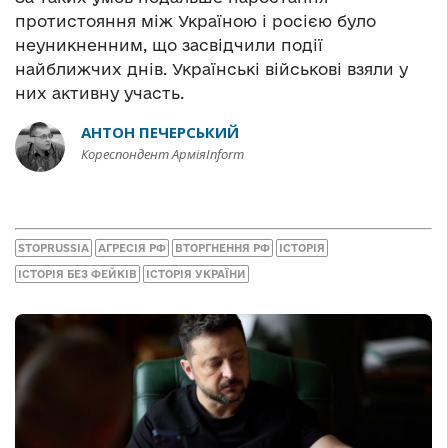
протистояння між Україною і росією було
неуникненним, що засвідчили події
найближчих днів. Українські військові взяли у
них активну участь.
АНТОН ПЕЧЕРСЬКИЙ
Кореспондент АрміяInform
STOPRUSSIA
АГРЕСІЯ РФ
ВТОРГНЕННЯ РФ
ІСТОРІЯ
ІСТОРІЯ БЕЗ ФЕЙКІВ
ІСТОРІЯ УКРАЇНИ