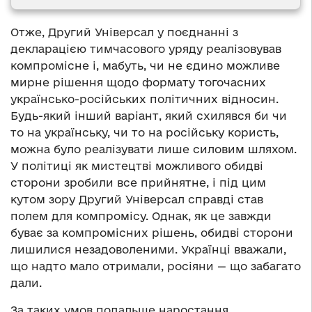
Отже, Другий Універсал у поєднанні з
декларацією тимчасового уряду реалізовував
компромісне і, мабуть, чи не єдино можливе
мирне рішення щодо формату тогочасних
українсько-російських політичних відносин.
Будь-який інший варіант, який схилявся би чи
то на українську, чи то на російську користь,
можна було реалізувати лише силовим шляхом.
У політиці як мистецтві можливого обидві
сторони зробили все прийнятне, і під цим
кутом зору Другий Універсал справді став
полем для компромісу. Однак, як це завжди
буває за компромісних рішень, обидві сторони
лишилися незадоволеними. Українці вважали,
що надто мало отримали, росіяни — що забагато
дали.
За таких умов подальше наростання