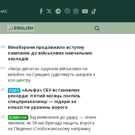
НАС
ENGLISH
:09
Міноборони продовжило вступну
кампанію до військових навчальних
закладів
:57
«Хворі дівчата» ошукали військових на
мільйон: на Сумщині судитимуть шахраїв з
кол-центру
:41
«Альфа» СБУ встановлює
ВІДЕО
рекорди: п’ятий місяць поспіль
спецпризначенці — лідери за
кількістю уражень ворога
:28
Від виявлення до удару — лічені
КОМЕНТАР
хвилини: як 58-ма бригада нищить ворога
на Південно-Слобожанському напрямку