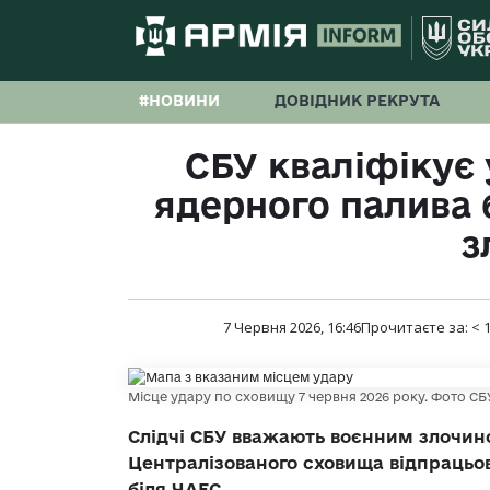
#НОВИНИ
ДОВІДНИК РЕКРУТА
СБУ кваліфікує
ядерного палива 
з
7 Червня 2026, 16:46
Прочитаєте за:
< 
Місце удару по сховищу 7 червня 2026 року. Фото СБ
Слідчі СБУ вважають воєнним злочино
Централізованого сховища відпрацьо
біля ЧАЕС.