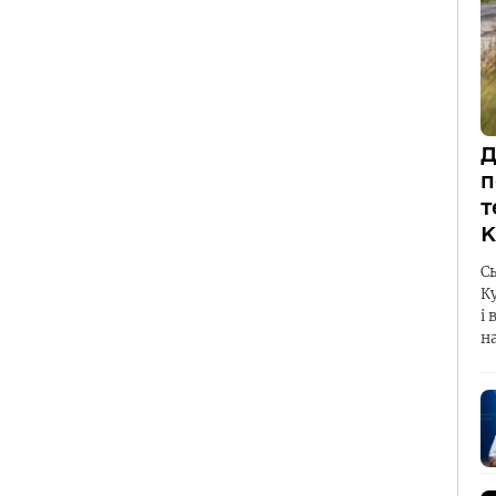
Д
п
т
К
С
К
і 
н