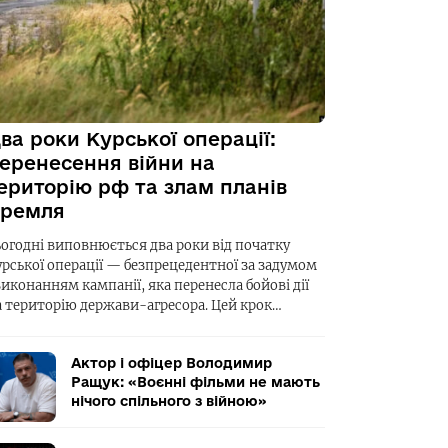
ва роки Курської операції:
еренесення війни на
ериторію рф та злам планів
ремля
ьогодні виповнюється два роки від початку
урської операції — безпрецедентної за задумом
виконанням кампанії, яка перенесла бойові дії
а територію держави-агресора. Цей крок…
Актор і офіцер Володимир
Ращук: «Воєнні фільми не мають
нічого спільного з війною»