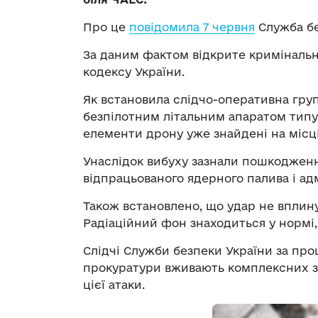
Про це
повідомила 7 червня
Служба бе
За даним фактом відкрите кримінальне
кодексу України.
Як встановила слідчо-оперативна груп
безпілотним літальним апаратом типу 
елементи дрону уже знайдені на місц
Унаслідок вибуху зазнали пошкодженн
відпрацьованого ядерного палива і а
Також встановлено, що удар не вплин
Радіаційний фон знаходиться у нормі, 
Слідчі Служби безпеки України за про
прокуратури вживають комплексних за
цієї атаки.