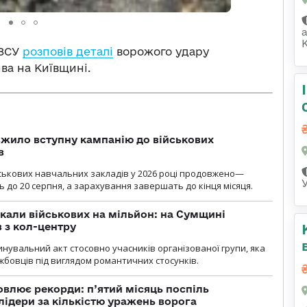
К
 ЗСУ
розповів деталі
ворожого удару
а на Київщині.
жило вступну кампанію до військових
в
ськових навчальних закладів у 2026 році продовжено—
до 20 серпня, а зарахування завершать до кінця місяця.
укали військових на мільйон: на Сумщині
 з кол-центру
нувальний акт стосовно учасників організованої групи, яка
бовців під виглядом романтичних стосунків.
влює рекорди: п’ятий місяць поспіль
лідери за кількістю уражень ворога