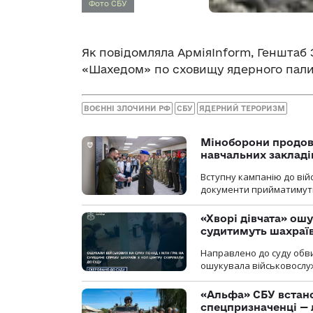
Фото СБУ
Як повідомляла АрміяInform, Генштаб
«Шахедом» по сховищу ядерного палив
ВОЄННІ ЗЛОЧИНИ РФ
СБУ
ЯДЕРНИЙ ТЕРОРИЗМ
Міноборони продов
навчальних закладі
Вступну кампанію до вій
документи прийматимуть 
«Хворі дівчата» ош
судитимуть шахраїв
Направлено до суду обви
ошукувала військовослуж
«Альфа» СБУ встано
спецпризначенці — 