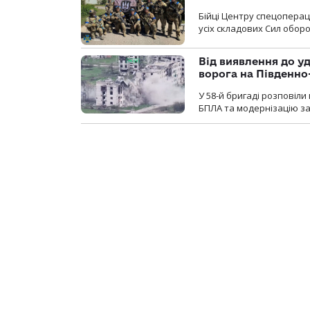
Бійці Центру спецопера
усіх складових Сил оборо
Від виявлення до уд
ворога на Південн
У 58-й бригаді розповіл
БПЛА та модернізацію зас