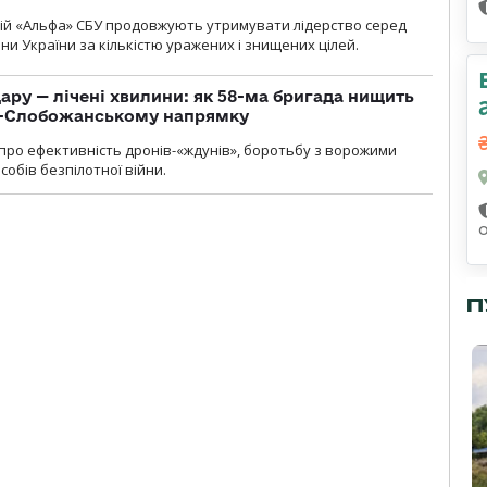
цій «Альфа» СБУ продовжують утримувати лідерство серед
ни України за кількістю уражених і знищених цілей.
ару — лічені хвилини: як 58-ма бригада нищить
о-Слобожанському напрямку
и про ефективність дронів-«ждунів», боротьбу з ворожими
обів безпілотної війни.
П