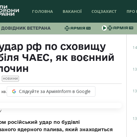
ГОЛОВНА
ВАКАНСІЇ
СОЦЗАХИСТ
ПРО 
ДОВІДНИК ВЕТЕРАНА
 удар рф по сховищу
14
біля ЧАЕС, як воєнний
лочин
13
НОВИНИ
13
Слідкуйте за АрміяInform в Google
1
хв.
У
13
м російський удар по будівлі
ваного ядерного палива, який знаходиться