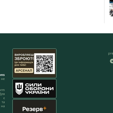
pr
ons
не
orm
Для
м є
 та
 на