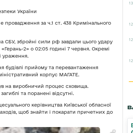
13
зпеки України
 провадження за ч.1 ст. 438 Кримінального
12
12
а СБУ, збройні сили рф завдали цього удару
«Герань-2» о 02:05 годині 7 червня. Окремі
і ураження.
12
я будівлі прийому та перевантаження
дміністративний корпус МАГАТЕ.
ув на виробничий процес сховища.
загиблі та поранені відсутні.
цесуального керівництва Київської обласної
В
ходів, щоб знайти і покарати причетних до