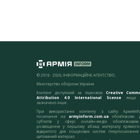
© 2018 - 2026, ІНФОРМАЦІЙНЕ АГЕНТСТВО,
Міністерство оборони України
Контент доступний за ліцензією
Creative Comm
Attribution 4.0 International license
якщо 
зазначено інше.
При використанні контенту з сайту АрміяInf
посилання на
armyinform.com.ua
обов’язкове. 
суб’єктів у сфері онлайн-медіа обов’язкови
розміщення у першому абзаці матеріалу прямого
відкритого для пошукових систем гіперпосилання
цитований матеріал.