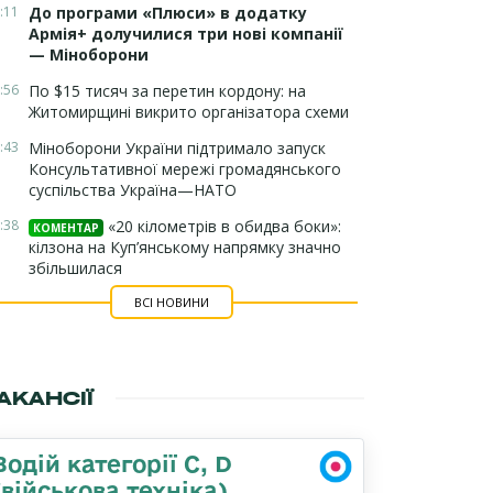
:11
До програми «Плюси» в додатку
Армія+ долучилися три нові компанії
— Міноборони
:56
По $15 тисяч за перетин кордону: на
Житомирщині викрито організатора схеми
:43
Міноборони України підтримало запуск
Консультативної мережі громадянського
суспільства Україна—НАТО
:38
«20 кілометрів в обидва боки»:
КОМЕНТАР
кілзона на Куп’янському напрямку значно
збільшилася
ВСІ НОВИНИ
АКАНСІЇ
Водій категорії C, D
(військова техніка)