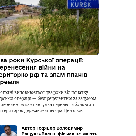
ва роки Курської операції:
еренесення війни на
ериторію рф та злам планів
ремля
ьогодні виповнюється два роки від початку
урської операції — безпрецедентної за задумом
виконанням кампанії, яка перенесла бойові дії
а територію держави-агресора. Цей крок…
Актор і офіцер Володимир
Ращук: «Воєнні фільми не мають