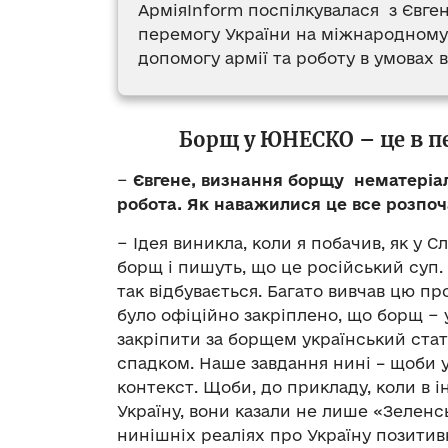
АрміяInform поспілкувалася з Євге
перемогу України на міжнародному
допомогу армії та роботу в умовах в
Борщ у ЮНЕСКО – це в п
−
Євгене, визнання борщу нематері
робота. Як наважилися це все розпоча
− Ідея виникла, коли я побачив, як у 
борщ і пишуть, що це російський суп. 
так відбувається. Багато вивчав цю п
було офіційно закріплено, що борщ − 
закріпити за борщем український стат
спадком. Наше завдання нині – щоби у
контекст. Щоби, до прикладу, коли в і
Україну, вони казали не лише «Зеленсь
нинішніх реаліях про Україну позитивн