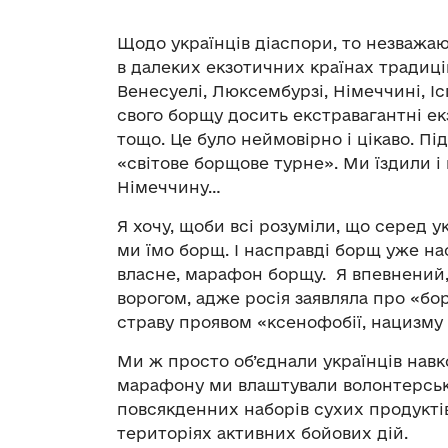
Щодо українців діаспори, то незважаюч
в далеких екзотичних країнах традиці
Венесуелі, Люксембурзі, Німеччині, Іс
свого борщу досить екстравагантні екз
тощо. Це було неймовірно і цікаво. П
«світове борщове турне». Ми їздили і в
Німеччину…
Я хочу, щоби всі розуміли, що серед у
ми їмо борщ. І насправді борщ уже нас
власне, марафон борщу. Я впевнений,
ворогом, адже росія заявляла про «бо
страву проявом «ксенофобії, нацизму 
Ми ж просто об’єднали українців навко
марафону ми влаштували волонтерськ
повсякденних наборів сухих продуктів 
територіях активних бойових дій.