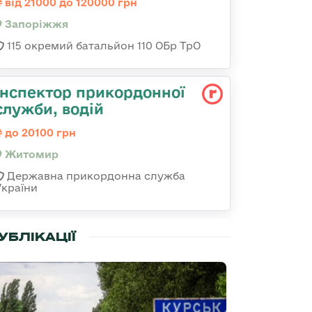
від 21000 до 120000 грн
Запоріжжя
115 окремий батальйон 110 ОБр ТрО
Інспектор прикордонної
служби, водій
до 20100 грн
Житомир
Державна прикордонна служба
України
УБЛІКАЦІЇ