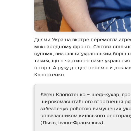
Днями Україна вкотре перемогла агре
міжнародному фронті. Світова спільно
супом», визнавши український борщ
таким, що є частиною саме української
історії. А руку до цієї перемоги докл
Клопотенко.
Євген Клопотенко − шеф-кухар, гром
широкомасштабного вторгнення рф в
забезпечує роботою вимушених укра
співвласником київського ресторан
(Львів, Івано-Франківськ).