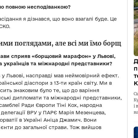
ло повною несподіванкою?
сідання я дізнався, що воно взагалі буде. Це
СКО.
ними поглядами, але всі ми їмо борщ
ави сприяв «борщовий марафон» у Львові,
Д
та українців та міжнародні представники?
п
т
у Львові, насправді мав неймовірний ефект.
К
нської діаспори з 13-ти країн світу. Ми в
осить знаковим було те, що до варіння
С
нські дипломати та міжнародні представники,
К
амблеї Ради Європи Тіні Кох, народна
і 
ї делегації ВРУ у ПАРЄ Марія Мезенцева,
н
рватії в Україні Аніца Джамич. Вони
ієнти до загальної страви. Тож вийшов