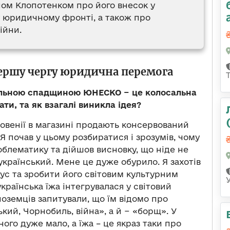
ном Клопотенком про його внесок у
 юридичному фронті, а також про
ійни.
ершу чергу юридична перемога
альною спадщиною ЮНЕСКО − це колосальна
ти, та як взагалі виникла ідея?
Словенії в магазині продають консервований
Я почав у цьому розбиратися і зрозумів, чому
роблематику та дійшов висновку, що ніде не
український. Мене це дуже обурило. Я захотів
ус та зробити його світовим культурним
країнська їжа інтегрувалася у світовий
ноземців запитували, що їм відомо про
кий, Чорнобиль, війна», а й − «борщ». У
ого дуже мало, а їжа – це якраз таки про