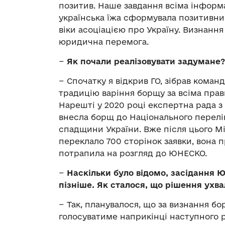
позитив. Наше завдання всіма інформ
українська їжа сформувала позитивни
віки асоціацією про Україну. Визнанн
юридична перемога.
−
Як почали реалізовувати задумане?
− Спочатку я відкрив ГО, зібрав коман
традицію варіння борщу за всіма прав
Нарешті у 2020 році експертна рада 
внесла борщ до Національного перелі
спадщини України. Вже після цього М
переклало 700 сторінок заявки, вона 
потрапила на розгляд до ЮНЕСКО.
−
Наскільки було відомо, засідання
пізніше. Як сталося, що рішення ухв
− Так, планувалося, що за визнання 
голосуватиме наприкінці наступного ро