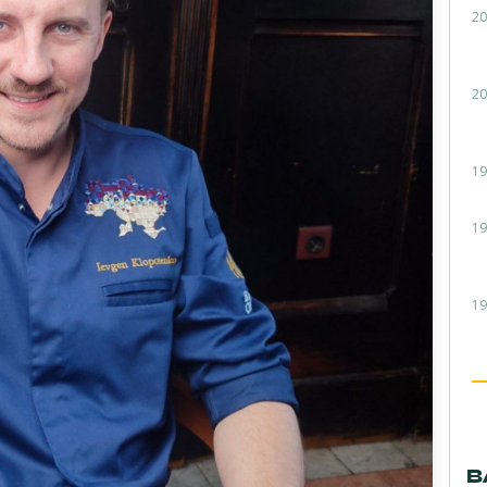
20
20
19
19
19
В