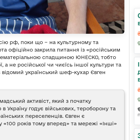
сію рф, поки що − на культурному та
та офіційно закрила питання із «російським
 нематеріальною спадщиною ЮНЕСКО, тобто
, а не російської чи чиєїсь іншої культури та
ав відомий український шеф-кухар Євген
адський активіст, який з початку
 Україну годує військових, тероборону та
їнських переселенців. Євген є
у «100 років тому вперед» та мережі «Інші»