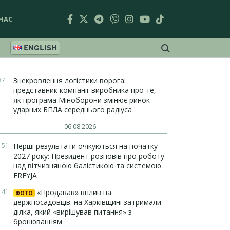
НАС
ENGLISH
37
Знекровлення логістики ворога:
представник компанії-виробника про те,
як програма Міноборони змінює ринок
ударних БПЛА середнього радіуса
06.08.2026
:51
Перші результати очікуються на початку
2027 року: Президент розповів про роботу
над вітчизняною балістикою та системою
FREYJA
:41
«Продавав» вплив на
ФОТО
держпосадовців: на Харківщині затримали
ділка, який «вирішував питання» з
бронюванням