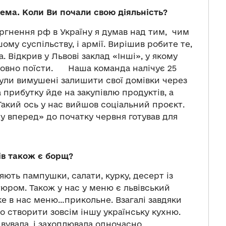
тема. Коли Ви почали свою діяльність?
гнення рф в Україну я думав над тим, чим
ому суспільству, і армії. Вирішив робите те,
. Відкрив у Львові заклад «Інші», у якому
овно поїсти. Наша команда налічує 25
були вимушені залишити свої домівки через
 прибутку йде на закупівлю продуктів, а
Такий ось у нас вийшов соціальний проєкт.
му вперед» до початку червня готував для
в також є борщ?
яють пампушки, салати, курку, десерт із
юром. Також у нас у меню є львівський
ке в нас меню…прикольне. Взагалі завдяки
створити зовсім іншу українську кухню.
ивувала, і захоплювала одночасно.