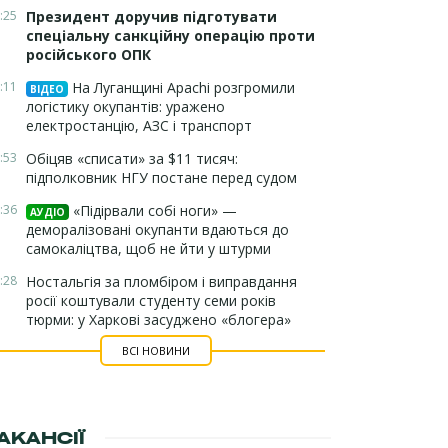
:25
Президент доручив підготувати
спеціальну санкційну операцію проти
російського ОПК
:11
На Луганщині Apachi розгромили
ВІДЕО
логістику окупантів: уражено
електростанцію, АЗС і транспорт
:53
Обіцяв «списати» за $11 тисяч:
підполковник НГУ постане перед судом
:36
«Підірвали собі ноги» —
АУДІО
деморалізовані окупанти вдаються до
самокаліцтва, щоб не йти у штурми
:28
Ностальгія за пломбіром і виправдання
росії коштували студенту семи років
тюрми: у Харкові засуджено «блогера»
ВСІ НОВИНИ
АКАНСІЇ