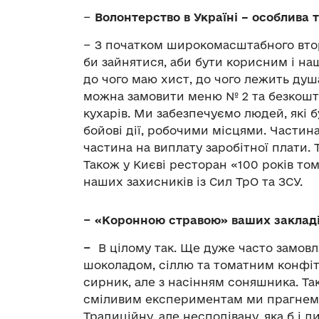
−
Волонтерство в Україні – особлива 
− З початком широкомасштабного втор
би зайнятися, аби бути корисним і наш
до чого маю хист, до чого лежить душа
можна замовити меню № 2 та безкошт
кухарів. Ми забезпечуємо людей, які 
бойові дії, робочими місцями. Частина
частина на виплату заробітної плати. 
Також у Києві ресторан «100 років то
наших захисників із Сил ТрО та ЗСУ.
− «Коронною стравою» ваших закладі
−
В цілому так. Ще дуже часто замовл
шоколадом, сіллю та томатним конфіт
сирник, але з насінням соняшника. Та
сміливим експериментам ми прагнемо 
Традиційну, але несподівану, яка б і д