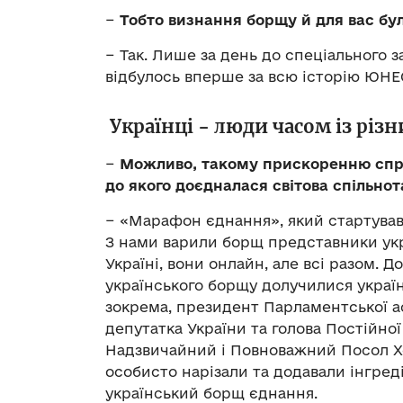
−
Тобто визнання борщу й для вас бу
− Так. Лише за день до спеціального за
відбулось вперше за всю історію ЮНЕ
Українці − люди часом із різ
−
Можливо, такому прискоренню спр
до якого доєдналася світова спільно
− «Марафон єднання», який стартував 
З нами варили борщ представники украї
Україні, вони онлайн, але всі разом. Д
українського борщу долучилися украї
зокрема, президент Парламентської ас
депутатка України та голова Постійно
Надзвичайний і Повноважний Посол Хо
особисто нарізали та додавали інгред
український борщ єднання.