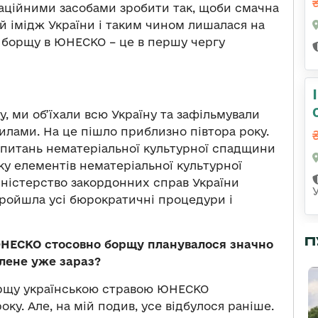
аційними засобами зробити так, щоби смачна
й імідж України і таким чином лишалася на
я борщу в ЮНЕСКО – це в першу чергу
ду, ми об’їхали всю Україну та зафільмували
илами. На це пішло приблизно півтора року.
з питань нематеріальної культурної спадщини
ку елементів нематеріальної культурної
іністерство закордонних справ України
пройшла усі бюрократичні процедури і
П
 ЮНЕСКО стосовно борщу планувалося значно
алене уже зараз?
борщу українською стравою ЮНЕСКО
ку. Але, на мій подив, усе відбулося раніше.