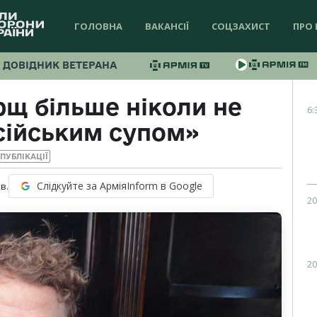
ГОЛОВНА
ВАКАНСІЇ
СОЦЗАХИСТ
ПРО 
ДОВІДНИК ВЕТЕРАНА
рщ більше ніколи не
6:
сійським супом»
ПУБЛІКАЦІЇ
Слідкуйте за АрміяInform в Google
в.
20
20