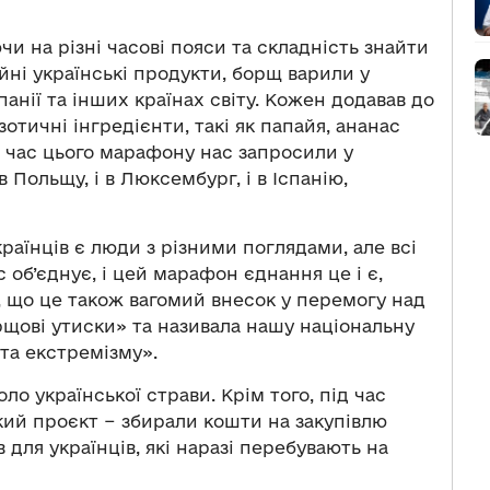
и на різні часові пояси та складність знайти
йні українські продукти, борщ варили у
панії та інших країнах світу. Кожен додавав до
отичні інгредієнти, такі як папайя, ананас
ід час цього марафону нас запросили у
 Польщу, і в Люксембург, і в Іспанію,
країнців є люди з різними поглядами, але всі
 об’єднує, і цей марафон єднання це і є,
 що це також вагомий внесок у перемогу над
рщові утиски» та називала нашу національну
та екстремізму».
ло української страви. Крім того, під час
ий проєкт − збирали кошти на закупівлю
для українців, які наразі перебувають на