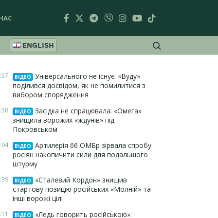
НАС
ENGLISH
:57
Універсального не існує: «Вуду»
ВІДЕО
поділився досвідом, як не помилитися з
вибором спорядження
:38
Засідка не спрацювала: «Омега»
ВІДЕО
знищила ворожих «ждунів» під
Покровськом
:04
Артилерія 66 ОМБр зірвала спробу
ВІДЕО
росіян накопичити сили для подальшого
штурму
:39
«Сталевий Кордон» знищив
ВІДЕО
стартову позицію російських «Молній» та
інші ворожі цілі
:11
«Ледь говорить російською»:
ВІДЕО