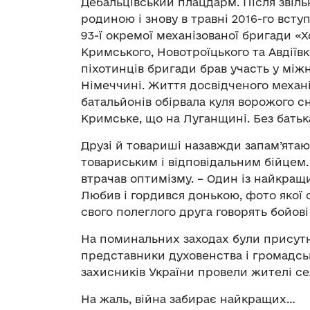
Дебальцівський плацдарм. Після звіль
родиною і знову в травні 2016-го всту
93-ї окремої механізованої бригади «Х
Кримського, Новотроїцького та Авдіївк
піхотинців бригади брав участь у мі
Німеччині. Життя досвідченого механі
батальйонів обірвала куля ворожого с
Кримське, що на Луганщині. Без бать
Друзі й товариші назавжди запам’ята
товариським і відповідальним бійцем.
втрачав оптимізму. – Один із найкращ
Любив і гордився донькою, фото якої с
свого полеглого друга говорять бойов
На поминальних заходах були присутн
представники духовенства і громадськ
захисників України провели жителі сел
На жаль, війна забирає найкращих…