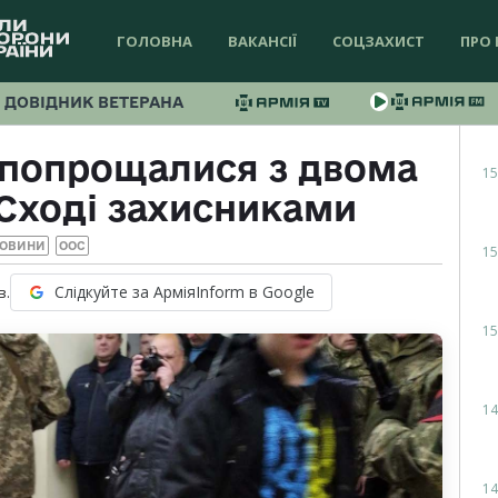
ГОЛОВНА
ВАКАНСІЇ
СОЦЗАХИСТ
ПРО 
ДОВІДНИК ВЕТЕРАНА
 попрощалися з двома
15
Сході захисниками
ОВИНИ
ООС
15
Слідкуйте за АрміяInform в Google
в.
15
14
14