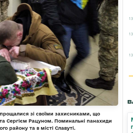
13
13
13
В
попрощалися зі своїми захисниками, що
 та Сергієм Рацуном. Поминальні панахиди
го району та в місті Славуті.