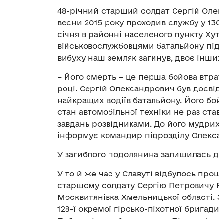
48-річний старший солдат Сергій Оле
весни 2015 року проходив службу у 13
січня в районні населеного пункту Хут
військовослужбовцями батальйону піді
вибуху наш земляк загинув, двоє інши
– Його смерть – це перша бойова втра
році. Сергій Олександрович був досв
найкращих водіїв батальйону. Його бо
стан автомобільної техніки не раз ста
завдань розвідниками. До його мудрих
інформує командир підрозділу Олекса
У загиблого подолянина залишилась д
У то й же час у Славуті відбулось пр
старшому солдату Сергію Петровичу Ра
Москвитянівка Хмельницької області. З
128-ї окремої гірсько-піхотної бригад