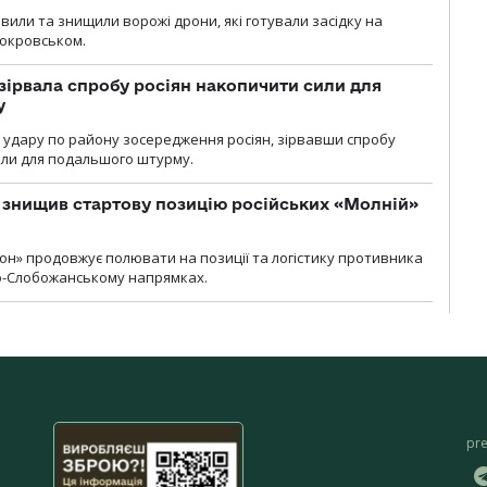
вили та знищили ворожі дрони, які готували засідку на
Покровськом.
зірвала спробу росіян накопичити сили для
у
и удару по району зосередження росіян, зірвавши спробу
или для подальшого штурму.
 знищив стартову позицію російських «Молній»
н» продовжує полювати на позиції та логістику противника
но-Слобожанському напрямках.
pr