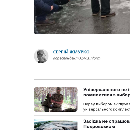
СЕРГІЙ ЖМУРКО
Кореспондент АрміяInform
Універсального не і
помилитися з вибо
Перед вибором екіпірув
універсального комплекту,
Засідка не спрацюв
Покровськом