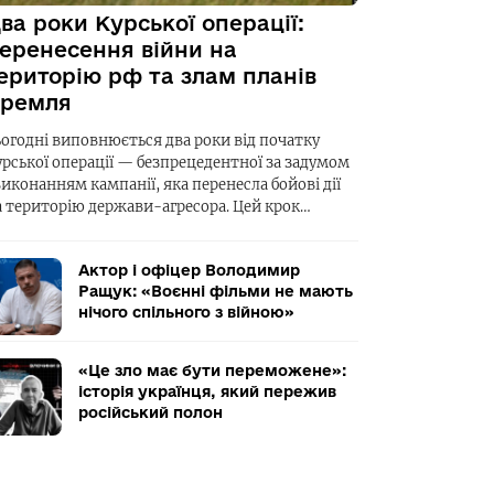
ва роки Курської операції:
еренесення війни на
ериторію рф та злам планів
ремля
ьогодні виповнюється два роки від початку
урської операції — безпрецедентної за задумом
виконанням кампанії, яка перенесла бойові дії
а територію держави-агресора. Цей крок…
Актор і офіцер Володимир
Ращук: «Воєнні фільми не мають
нічого спільного з війною»
«Це зло має бути переможене»:
історія українця, який пережив
російський полон