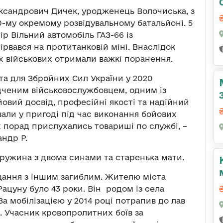
ксандрович Дичек, уродженець Волочиська, з
0-му окремому розвідувальному батальйоні. 5
ір Вільний автомобіль ГАЗ-66 із
рвався на протитанковій міні. Внаслідок
х військових отримали важкі поранення.
та для Збройних Сил України у 2020
ідченим військовослужбовцем, одним із
йовий досвід, професійні якості та надійний
вали у пригоді під час виконання бойових
 порад прислухались товариші по службі, –
ндр Р.
ружина з двома синами та старенька мати.
ощання з іншим загиблим. Жителю міста
цуну було 43 роки. Він родом із села
а мобілізацією у 2014 році потрапив до лав
и. Учасник кровопролитних боїв за