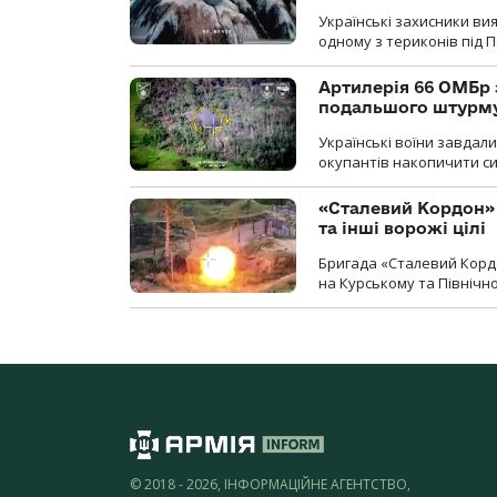
Українські захисники вия
одному з териконів під 
Артилерія 66 ОМБр 
подальшого штурм
Українські воїни завдал
окупантів накопичити с
«Сталевий Кордон»
та інші ворожі цілі
Бригада «Сталевий Кордо
на Курському та Північ
© 2018 - 2026, ІНФОРМАЦІЙНЕ АГЕНТСТВО,