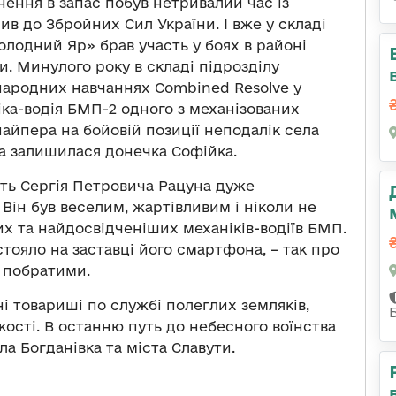
нення в запас побув нетривалий час із
пив до Збройних Сил України. І вже у складі
олодний Яр» брав участь у боях в районі
и. Минулого року в складі підрозділу
жнародних навчаннях Combined Resolve у
ка-водія БМП-2 одного з механізованих
найпера на бойовій позиції неподалік села
ка залишилася донечка Софійка.
ють Сергія Петровича Рацуна дуже
 Він був веселим, жартівливим і ніколи не
их та найдосвідченіших механіків-водіїв БМП.
тояло на заставці його смартфона, – так про
і побратими.
і товариші по службі полеглих земляків,
ості. В останню путь до небесного воїнства
а Богданівка та міста Славути.