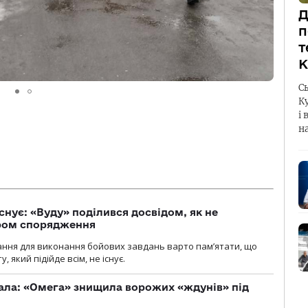
Д
п
т
К
С
К
і 
н
снує: «Вуду» поділився досвідом, як не
ром спорядження
ання для виконання бойових завдань варто пам’ятати, що
 який підійде всім, не існує.
ала: «Омега» знищила ворожих «ждунів» під