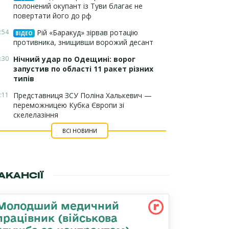
полонений окупант із Туви благає не
повертати його до рф
:54
Рій «Баракуд» зірвав ротацію
ВІДЕО
противника, знищивши ворожий десант
:30
Нічний удар по Одещині: ворог
запустив по області 11 ракет різних
типів
:11
Представниця ЗСУ Поліна Халькевич —
переможницею Кубка Європи зі
скелелазіння
ВСІ НОВИНИ
АКАНСІЇ
Молодший медичний
працівник (військова