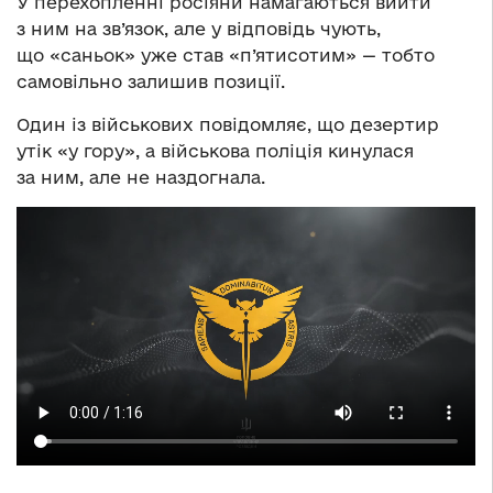
У перехопленні росіяни намагаються вийти
з ним на зв’язок, але у відповідь чують,
що «саньок» уже став «п’ятисотим» — тобто
самовільно залишив позиції.
Один із військових повідомляє, що дезертир
утік «у гору», а військова поліція кинулася
за ним, але не наздогнала.