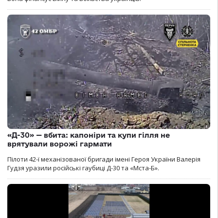
«Д-30» — вбита: капоніри та купи гілля не
врятували ворожі гармати
Пілоти 42-ї механізованої бригади імені Героя України Валерія
Гудзя уразили російські гаубиці Д-30 та «Мста-Б».