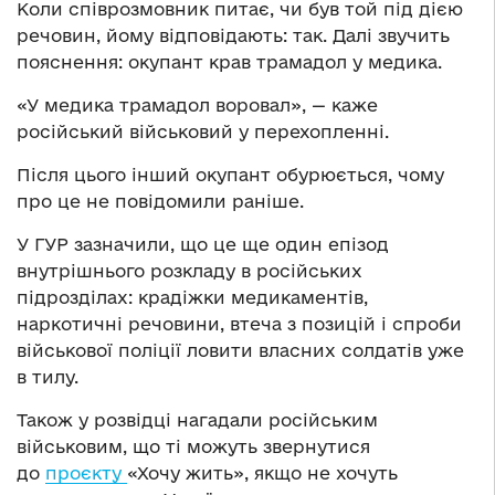
Коли співрозмовник питає, чи був той під дією
речовин, йому відповідають: так. Далі звучить
пояснення: окупант крав трамадол у медика.
«У медика трамадол воровал», — каже
російський військовий у перехопленні.
Після цього інший окупант обурюється, чому
про це не повідомили раніше.
У ГУР зазначили, що це ще один епізод
внутрішнього розкладу в російських
підрозділах: крадіжки медикаментів,
наркотичні речовини, втеча з позицій і спроби
військової поліції ловити власних солдатів уже
в тилу.
Також у розвідці нагадали російським
військовим, що ті можуть звернутися
до
проєкту
«Хочу жить», якщо не хочуть