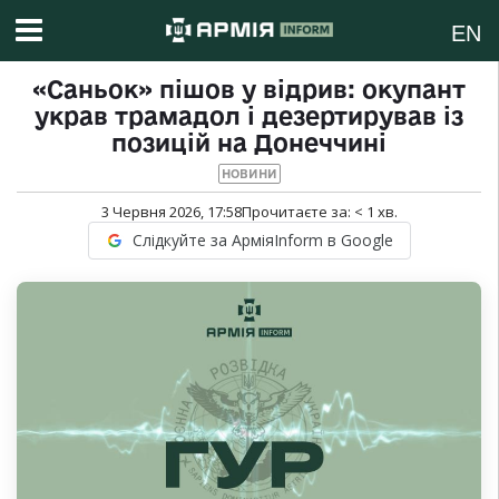
EN
«Саньок» пішов у відрив: окупант
украв трамадол і дезертирував із
позицій на Донеччині
НОВИНИ
3 Червня 2026, 17:58
Прочитаєте за:
< 1
хв.
Слідкуйте за АрміяInform в Google