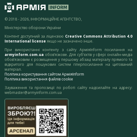
© 2018 - 2026, ІНФОРМАЦІЙНЕ АГЕНТСТВО,
Міністерство оборони України
Контент доступний за ліцензією
Creative Commons Attribution 4.0
International license
якщо не зазначено інше.
При використанні контенту з сайту АрміяInform посилання на
armyinform.com.ua
обов’язкове. Для суб’єктів у сфері онлайн-медіа
обов’язковим є розміщення у першому абзаці матеріалу прямого та
відкритого для пошукових систем гіперпосилання на цитований
матеріал.
Політика користування сайтом АрміяInform
Політика використання файлів cookie
Зауваження та пропозиції по роботі сайту надсилайте на адресу:
webmaster@armyinform.com.ua