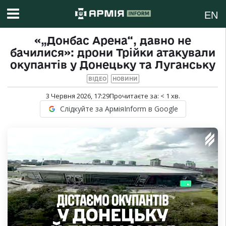
EN
«„Донбас Арена“, давно не
бачилися»: дрони Трійки атакували
окупантів у Донецьку та Луганську
ВІДЕО
НОВИНИ
3 Червня 2026, 17:29
Прочитаєте за:
< 1
хв.
Слідкуйте за АрміяInform в Google