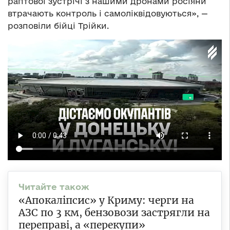
раптової зустрічі з нашими дронами росіяни
втрачають контроль і самоліквідовуються», —
розповіли бійці Трійки.
«Апокаліпсис» у Криму: черги на
АЗС по 3 км, бензовози застрягли на
переправі, а «перекупи»