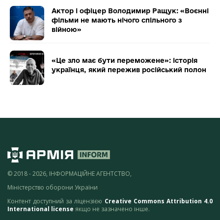
Актор і офіцер Володимир Ращук: «Воєнні
фільми не мають нічого спільного з
війною»
«Це зло має бути переможене»: історія
українця, який пережив російський полон
© 2018 - 2026, ІНФОРМАЦІЙНЕ АГЕНТСТВО,
Міністерство оборони України
Контент доступний за ліцензією
Creative Commons Attribution 4.0
International license
якщо не зазначено інше.