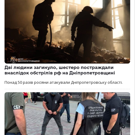
Дві людини загинуло, шестеро постраждали
внаслідок обстрілів рф на Дніпропетровщині
Понад 50 разів росіяни атакували Дніпропетровську області.