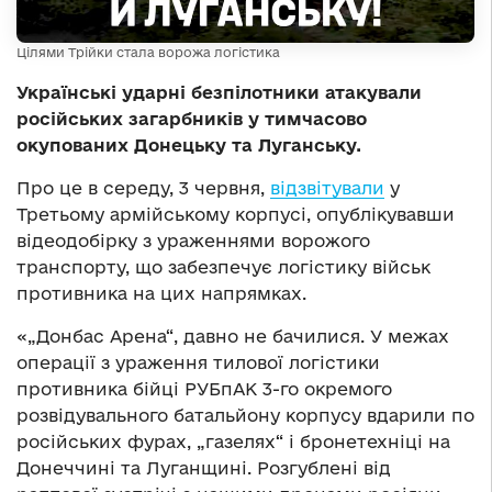
Цілями Трійки стала ворожа логістика
Українські ударні безпілотники атакували
російських загарбників у тимчасово
окупованих Донецьку та Луганську.
Про це в середу, 3 червня,
відзвітували
у
Третьому армійському корпусі, опублікувавши
відеодобірку з ураженнями ворожого
транспорту, що забезпечує логістику військ
противника на цих напрямках.
«„Донбас Арена“, давно не бачилися. У межах
операції з ураження тилової логістики
противника бійці РУБпАК 3-го окремого
розвідувального батальйону корпусу вдарили по
російських фурах, „газелях“ і бронетехніці на
Донеччині та Луганщині. Розгублені від