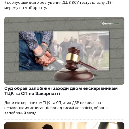
7 корпус швидкого реагування ДШВ ЗСУ тестує власну LTE-
мережу на лінії фронту.
Суд обрав запобіжні заходи двом екскерівникам
ТЦК та СП на Закарпатті
Двом екскерівникам ТЦК та СП, яких ДБР викрило на
незаконному «списанні» понад тисячі чоловіків, обрано
запобіжний захід.