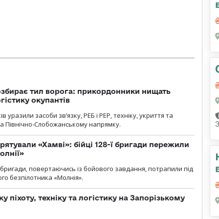
озбирає тил ворога: прикордонники нищать
огістику окупантів
 уразили засоби зв’язку, РЕБ і РЕР, техніку, укриття та
на Північно-Слобожанському напрямку.
рятували «Хамві»: бійці 128-ї бригади пережили
олнії»
ї бригади, повертаючись із бойового завдання, потрапили під
ого безпілотника «Молнія».
у піхоту, техніку та логістику на Запорізькому