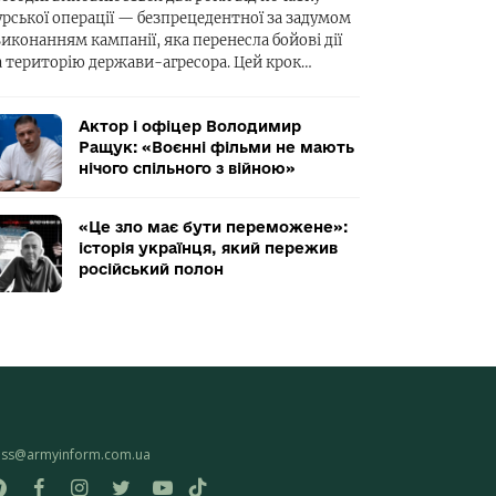
урської операції — безпрецедентної за задумом
виконанням кампанії, яка перенесла бойові дії
а територію держави-агресора. Цей крок…
Актор і офіцер Володимир
Ращук: «Воєнні фільми не мають
нічого спільного з війною»
«Це зло має бути переможене»:
історія українця, який пережив
російський полон
ess@armyinform.com.ua