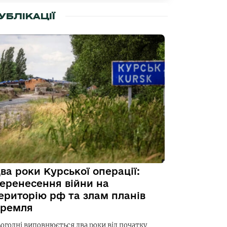
УБЛІКАЦІЇ
ва роки Курської операції:
еренесення війни на
ериторію рф та злам планів
ремля
ьогодні виповнюється два роки від початку