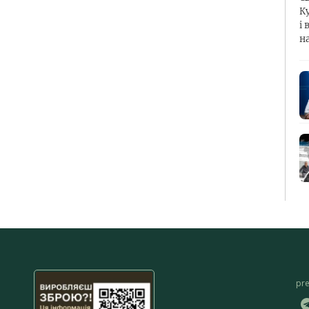
К
і 
н
pr