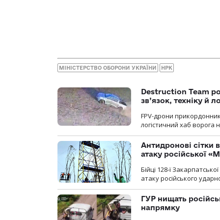
МІНІСТЕРСТВО ОБОРОНИ УКРАЇНИ
НРК
Destruction Team р
зв’язок, техніку й л
FPV-дрони прикордонників
логістичний хаб ворога 
Антидронові сітки в
атаку російської «М
Бійці 128-ї Закарпатсько
атаку російського ударн
ГУР нищать російськ
напрямку