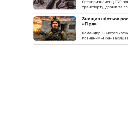
Спецпризначенці ГУР пок
транспорту, дронів та ло
Знищив шістьох росі
«Гіря»
Командир 3-ї мотопіхотно
позивним «Гіря» захищає