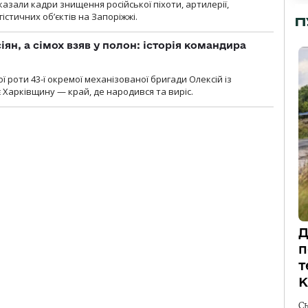
азали кадри знищення російської піхоти, артилерії,
гістичних об’єктів на Запоріжжі.
П
ян, а сімох взяв у полон: історія командира
ї роти 43-ї окремої механізованої бригади Олексій із
 Харківщину — край, де народився та виріс.
Д
п
т
К
С