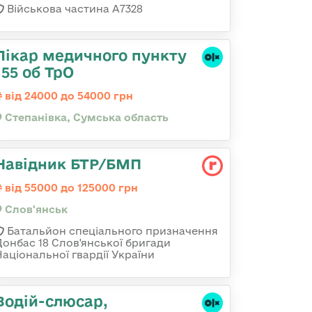
Військова частина А7328
Лікар медичного пункту
155 об ТрО
від 24000 до 54000 грн
Степанівка, Сумська область
Навідник БТР/БМП
від 55000 до 125000 грн
Слов'янськ
Батальйон спеціального призначення
Донбас 18 Слов'янської бригади
Національної гвардії України
Водій-слюсаp,