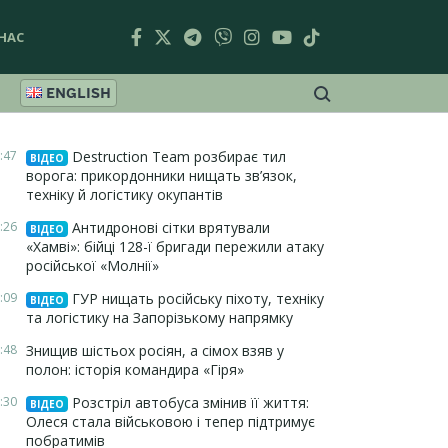
НАС
ENGLISH
:47
Destruction Team розбирає тил
ВІДЕО
ворога: прикордонники нищать зв’язок,
техніку й логістику окупантів
:26
Антидронові сітки врятували
ВІДЕО
«Хамві»: бійці 128-ї бригади пережили атаку
російської «Молнії»
:09
ГУР нищать російську піхоту, техніку
ВІДЕО
та логістику на Запорізькому напрямку
:48
Знищив шістьох росіян, а сімох взяв у
полон: історія командира «Гіря»
:30
Розстріл автобуса змінив її життя:
ВІДЕО
Олеся стала військовою і тепер підтримує
побратимів