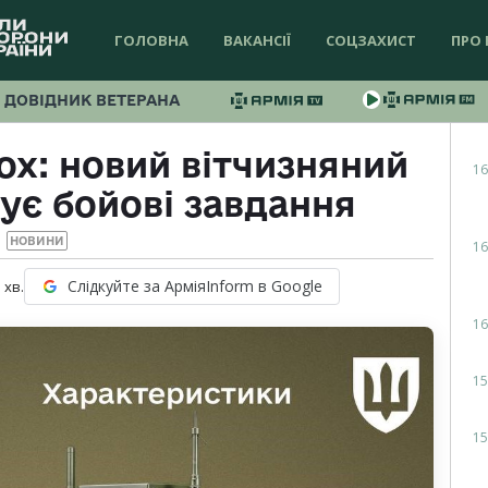
ГОЛОВНА
ВАКАНСІЇ
СОЦЗАХИСТ
ПРО 
ДОВІДНИК ВЕТЕРАНА
ох: новий вітчизняний
16
ує бойові завдання
НОВИНИ
16
Слідкуйте за АрміяInform в Google
1
хв.
16
15
15