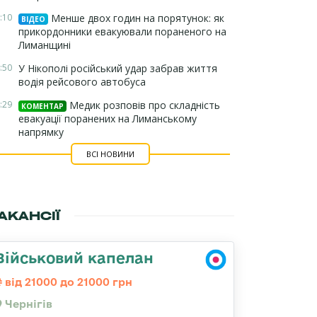
:10
Менше двох годин на порятунок: як
ВІДЕО
прикордонники евакуювали пораненого на
Лиманщині
:50
У Нікополі російський удар забрав життя
водія рейсового автобуса
:29
Медик розповів про складність
КОМЕНТАР
евакуації поранених на Лиманському
напрямку
ВСІ НОВИНИ
АКАНСІЇ
Військовий капелан
від 21000 до 21000 грн
Чернігів