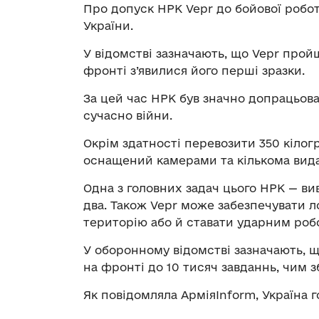
Про допуск НРК Vepr до бойової робо
України.
У відомстві зазначають, що Vepr прой
фронті з’явилися його перші зразки.
За цей час НРК був значно допрацьов
сучасно війни.
Окрім здатності перевозити 350 кілогр
оснащений камерами та кількома видам
Одна з головних задач цього НРК — ви
два. Також Vepr може забезпечувати л
територію або й ставати ударним роб
У оборонному відомстві зазначають, 
на фронті до 10 тисяч завданнь, чим з
Як повідомляла АрміяInform, Україна 