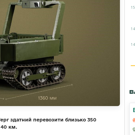
15
14
14
В
pr здатний перевозити близько 350
 40 км.