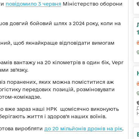
ти
повідомило 3 червня
Міністерство оборони
шов довгий бойовий шлях з 2024 року, коли на
аний, щоб якнайкраще відповідати вимогам
амів вантажу на 20 кілометрів в один бік, Vepr
и зв’язку.
віз поранених, яких можна поміститися аж
огістику передових позицій, розміновувати
отом-комікадзе.
що вже зараз наші НРК щомісячно виконують
берігають життя і здоров’я наших воїнів.
готова виробляти
до 20 мільйонів дронів на рік
.