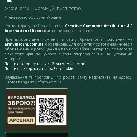
© 2018 - 2026, ІНФОРМАЦІЙНЕ АГЕНТСТВО,
Міністерство оборони України
Контент доступний за ліцензією
Creative Commons Attribution 4.0
International license
якщо не зазначено інше.
При використанні контенту з сайту АрміяInform посилання на
armyinform.com.ua
обов’язкове. Для суб’єктів у сфері онлайн-медіа
обов’язковим є розміщення у першому абзаці матеріалу прямого та
відкритого для пошукових систем гіперпосилання на цитований
матеріал.
Політика користування сайтом АрміяInform
Політика використання файлів cookie
Зауваження та пропозиції по роботі сайту надсилайте на адресу:
webmaster@armyinform.com.ua