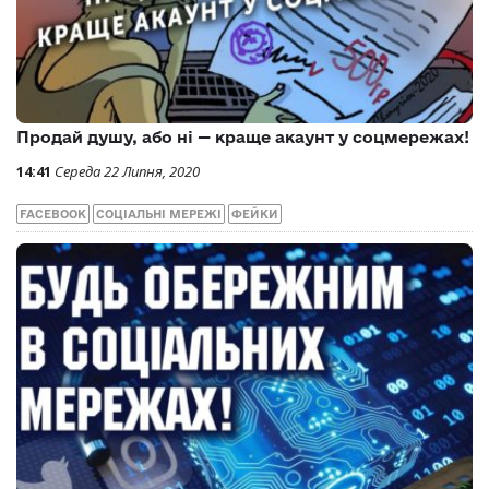
Продай душу, або ні — краще акаунт у соцмережах!
14:41
Середа 22 Липня, 2020
FACEBOOK
СОЦІАЛЬНІ МЕРЕЖІ
ФЕЙКИ