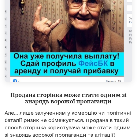
Продана сторінка може стати одним зі
знарядь ворожої пропаганди
Але… лише залученням у комерцію чи політичні
баталії ризик не обмежується. Продана в такий
спосіб сторінка користувача може стати одним
зі знарядь ворожої пропаганди та агітації!