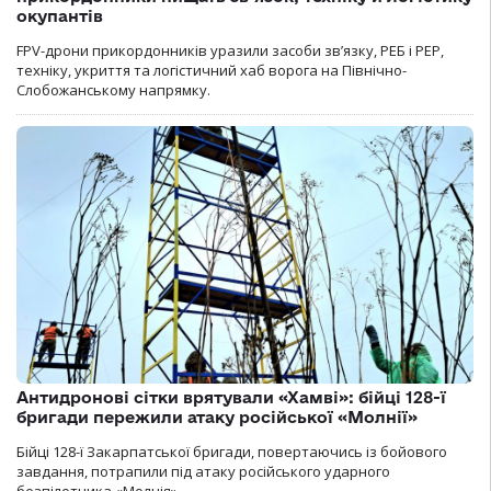
окупантів
FPV-дрони прикордонників уразили засоби зв’язку, РЕБ і РЕР,
техніку, укриття та логістичний хаб ворога на Північно-
Слобожанському напрямку.
Антидронові сітки врятували «Хамві»: бійці 128-ї
бригади пережили атаку російської «Молнії»
Бійці 128-ї Закарпатської бригади, повертаючись із бойового
завдання, потрапили під атаку російського ударного
безпілотника «Молнія».