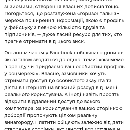
знайомими, створення власних дописів тощо.
Погодьтеся, що розгалужена «горизонтальна»
мережа поширення інформації, якою є профіль
у фейсбуку з певною кількістю друзів та
підписників, — дуже ласий ресурс для тих, хто
прагне отримати від цього зиск.
Останнім часом у Facebook побільшало дописів,
які загалом зводяться до однієї теми: «візьмемо
в оренду чи придбаємо ваш особистий профіль
у соцмережі». Власне, замовники хочуть
отримати доступ до особистого акаунта та
діяти в Інтернеті на власний розсуд від імені
реального користувача. А іноді навіть просять
відкрити віддалений доступ до всього
комп’ютера. За користування вашою сторінкою
добродії пропонують цілком реальну
винагороду. Платити обіцяють залежно від дати
створення сторінки, активності користувача й