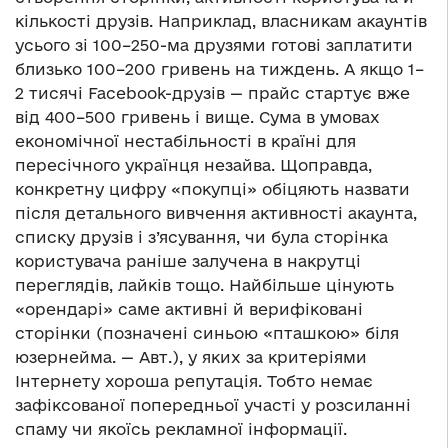
кількості друзів. Наприклад, власникам акаунтів
усього зі 100–250-ма друзями готові заплатити
близько 100–200 гривень на тиждень. А якщо 1–
2 тисячі Facebook-друзів — прайс стартує вже
від 400–500 гривень і вище. Сума в умовах
економічної нестабільності в країні для
пересічного українця незайва. Щоправда,
конкретну цифру «покупці» обіцяють назвати
після детального вивчення активності акаунта,
списку друзів і з’ясування, чи була сторінка
користувача раніше залучена в накрутці
переглядів, лайків тощо. Найбільше цінують
«орендарі» саме активні й верифіковані
сторінки (позначені синьою «пташкою» біля
юзернейма. — Авт.), у яких за критеріями
Інтернету хороша репутація. Тобто немає
зафіксованої попередньої участі у розсиланні
спаму чи якоїсь рекламної інформації.