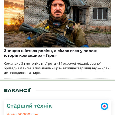
Знищив шістьох росіян, а сімох взяв у полон:
історія командира «Гіря»
Командир 3-ї мотопіхотної роти 43-ї окремої механізованої
бригади Олексій із позивним «Гіря» захищає Харківщину — край,
де народився та виріс.
ВАКАНСІЇ
Старший технік
від 50000 грн