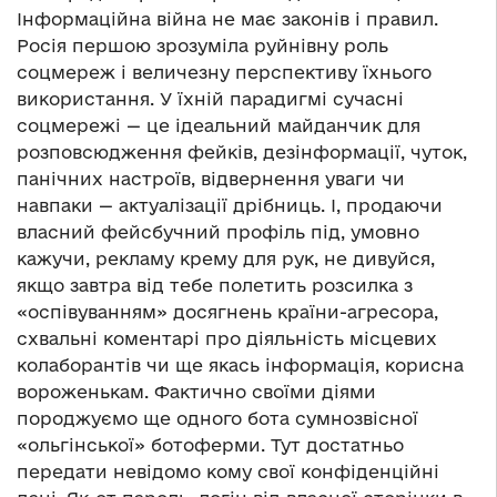
Інформаційна війна не має законів і правил.
Росія першою зрозуміла руйнівну роль
соцмереж і величезну перспективу їхнього
використання. У їхній парадигмі сучасні
соцмережі — це ідеальний майданчик для
розповсюдження фейків, дезінформації, чуток,
панічних настроїв, відвернення уваги чи
навпаки — актуалізації дрібниць. І, продаючи
власний фейсбучний профіль під, умовно
кажучи, рекламу крему для рук, не дивуйся,
якщо завтра від тебе полетить розсилка з
«оспівуванням» досягнень країни-агресора,
схвальні коментарі про діяльність місцевих
колаборантів чи ще якась інформація, корисна
вороженькам. Фактично своїми діями
породжуємо ще одного бота сумнозвісної
«ольгінської» ботоферми. Тут достатньо
передати невідомо кому свої конфіденційні