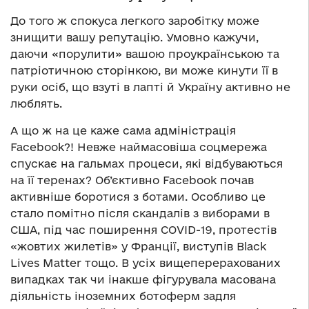
До того ж спокуса легкого заробітку може
знищити вашу репутацію. Умовно кажучи,
даючи «порулити» вашою проукраїнською та
патріотичною сторінкою, ви може кинути її в
руки осіб, що взуті в лапті й Україну активно не
люблять.
А що ж на це каже сама адміністрація
Facebook?! Невже наймасовіша соцмережа
спускає на гальмах процеси, які відбуваються
на її теренах? Об’єктивно Facebook почав
активніше боротися з ботами. Особливо це
стало помітно після скандалів з виборами в
США, під час поширення СОVID-19, протестів
«жовтих жилетів» у Франції, виступів Black
Lives Matter тощо. В усіх вищеперерахованих
випадках так чи інакше фігурувала масована
діяльність іноземних ботоферм задля