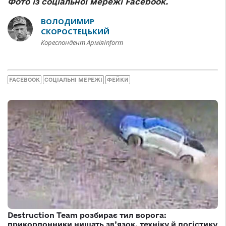
Фото із соціальної мережі Facebook.
ВОЛОДИМИР
СКОРОСТЕЦЬКИЙ
Кореспондент АрміяInform
FACEBOOK
СОЦІАЛЬНІ МЕРЕЖІ
ФЕЙКИ
Destruction Team розбирає тил ворога:
прикордонники нищать зв’язок, техніку й логістику