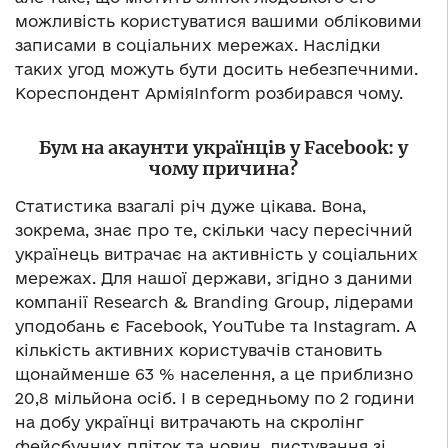
можливість користуватися вашими обліковими
записами в соціальних мережах. Наслідки
таких угод можуть бути досить небезпечними.
Кореспондент АрміяInform розбирався чому.
Бум на акаунти українців у Facebook: у
чому причина?
Статистика взагалі річ дуже цікава. Вона,
зокрема, знає про те, скільки часу пересічний
українець витрачає на активність у соціальних
мережах. Для нашої держави, згідно з даними
компанії Research & Branding Group, лідерами
уподобань є Facebook, YouTube та Instagram. А
кількість активних користувачів становить
щонайменше 63 % населення, а це приблизно
20,8 мільйона осіб. І в середньому по 2 години
на добу українці витрачають на скролінг
фейсбучних пліток та новин, листування зі