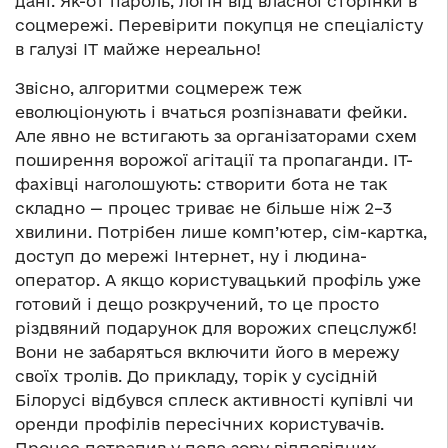
дані. Як-от пароль, логін від власної сторінки в
соцмережі. Перевірити покупця не спеціалісту
в галузі IT майже нереально!
Звісно, алгоритми соцмереж теж
еволюціонують і вчаться розпізнавати фейки.
Але явно не встигають за організаторами схем
поширення ворожої агітації та пропаганди. ІТ-
фахівці наголошують: створити бота не так
складно — процес триває не більше ніж 2–3
хвилини. Потрібен лише комп’ютер, сім-картка,
доступ до мережі Інтернет, ну і людина-
оператор. А якщо користувацький профіль уже
готовий і дещо розкручений, то це просто
різдвяний подарунок для ворожих спецслужб!
Вони не забаряться включити його в мережу
своїх тролів. До прикладу, торік у сусідній
Білорусі відбувся сплеск активності купівлі чи
оренди профілів пересічних користувачів.
Процес потрапив у поле зору відповідних