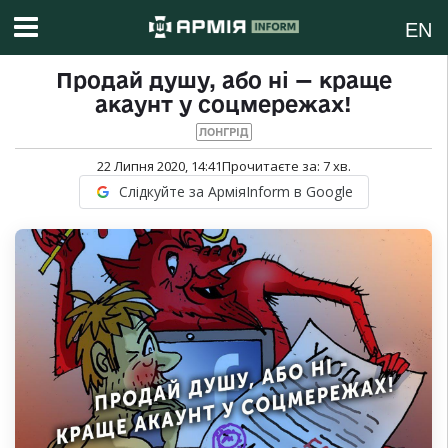
EN
Продай душу, або ні — краще
акаунт у соцмережах!
ЛОНГРІД
22 Липня 2020, 14:41
Прочитаєте за:
7
хв.
Слідкуйте за АрміяInform в Google