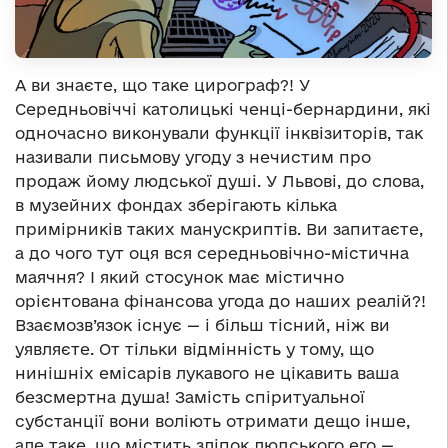
А ви знаєте, що таке цирограф?! У
Середньовіччі католицькі ченці-бернардини, які
одночасно виконували функції інквізиторів, так
називали письмову угоду з нечистим про
продаж йому людської душі. У Львові, до слова,
в музейних фондах зберігають кілька
примірників таких манускриптів. Ви запитаєте,
а до чого тут оця вся середньовічно-містична
маячня? І який стосунок має містично
орієнтована фінансова угода до наших реалій?!
Взаємозв’язок існує — і більш тісний, ніж ви
уявляєте. От тільки відмінність у тому, що
нинішніх емісарів лукавого не цікавить ваша
безсмертна душа! Замість спіритуальної
субстанції вони воліють отримати дещо інше,
але таке, що містить зліпок людського его —