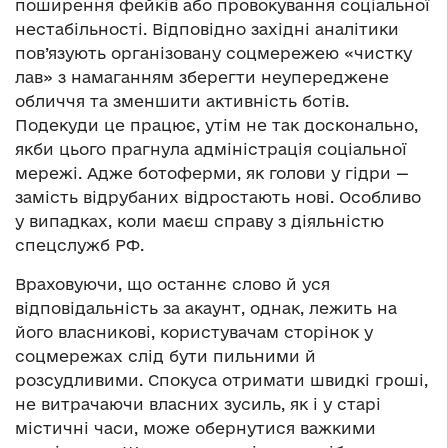
поширення фейків або провокування соціальної
нестабільності. Відповідно західні аналітики
пов’язують організовану соцмережею «чистку
лав» з намаганням зберегти неупереджене
обличчя та зменшити активність ботів.
Подекуди це працює, утім не так досконально,
якби цього прагнула адміністрація соціальної
мережі. Адже ботоферми, як голови у гідри —
замість відрубаних відростають нові. Особливо
у випадках, коли маєш справу з діяльністю
спецслужб РФ.
Враховуючи, що останнє слово й уся
відповідальність за акаунт, однак, лежить на
його власникові, користувачам сторінок у
соцмережах слід бути пильними й
розсудливими. Спокуса отримати швидкі гроші,
не витрачаючи власних зусиль, як і у старі
містичні часи, може обернутися важкими