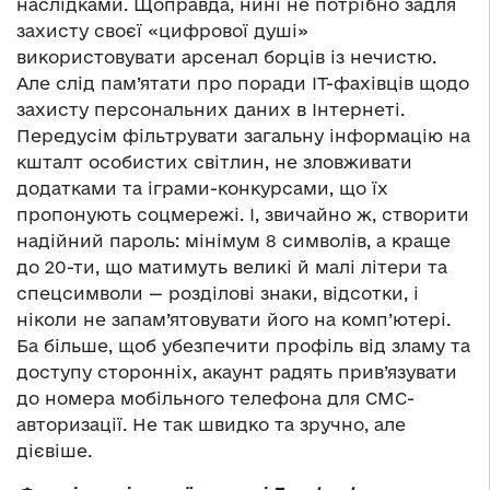
наслідками. Щоправда, нині не потрібно задля
захисту своєї «цифрової душі»
використовувати арсенал борців із нечистю.
Але слід пам’ятати про поради ІТ-фахівців щодо
захисту персональних даних в Інтернеті.
Передусім фільтрувати загальну інформацію на
кшталт особистих світлин, не зловживати
додатками та іграми-конкурсами, що їх
пропонують соцмережі. І, звичайно ж, створити
надійний пароль: мінімум 8 символів, а краще
до 20-ти, що матимуть великі й малі літери та
спецсимволи — розділові знаки, відсотки, і
ніколи не запам’ятовувати його на комп’ютері.
Ба більше, щоб убезпечити профіль від зламу та
доступу сторонніх, акаунт радять прив’язувати
до номера мобільного телефона для СМС-
авторизації. Не так швидко та зручно, але
дієвіше.