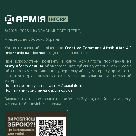
© 2018 - 2026, ІНФОРМАЦІЙНЕ АГЕНТСТВО,
Міністерство оборони України
Контент доступний за ліцензією
Creative Commons Attribution 4.0
International license
якщо не зазначено інше.
При використанні контенту з сайту АрміяInform посилання на
armyinform.com.ua
обов’язкове. Для суб’єктів у сфері онлайн-медіа
обов’язковим є розміщення у першому абзаці матеріалу прямого та
відкритого для пошукових систем гіперпосилання на цитований
матеріал.
Політика користування сайтом АрміяInform
Політика використання файлів cookie
Зауваження та пропозиції по роботі сайту надсилайте на адресу:
webmaster@armyinform.com.ua