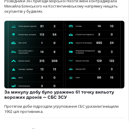
Розвідники 36-ї бригади морської піхоти імені контрадмірала
Михайла Білінського на Костянтинівському напрямку нищать
окупантів у будівлях.
За минулу добу було уражено 61 точку вильоту
ворожих дронів — СБС ЗСУ
Протягом доби підрозділи угруповання СБС уразили/знищили
1902 цілі противника.