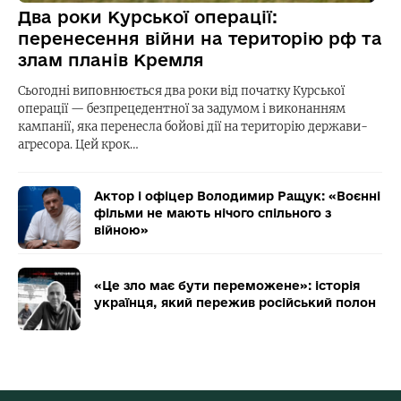
Два роки Курської операції:
перенесення війни на територію рф та
злам планів Кремля
Сьогодні виповнюється два роки від початку Курської
операції — безпрецедентної за задумом і виконанням
кампанії, яка перенесла бойові дії на територію держави-
агресора. Цей крок…
Актор і офіцер Володимир Ращук: «Воєнні
фільми не мають нічого спільного з
війною»
«Це зло має бути переможене»: історія
українця, який пережив російський полон