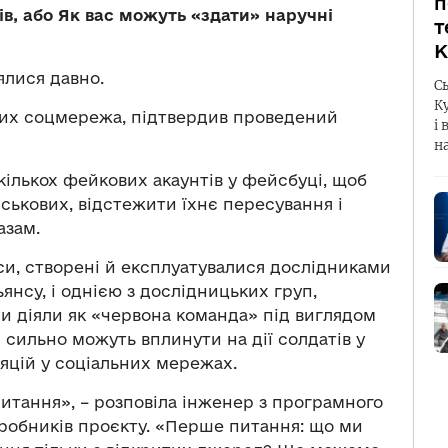
п
в, або Як вас можуть «здати» наручні
т
К
лися давно.
С
К
ових соцмережа, підтвердив проведений
і 
н
і кількох фейкових акаунтів у фейсбуці, щоб
ськових, відстежити їхнє пересування і
азам.
писи, створені й експлуатувалися дослідниками
янсу, і однією з дослідницьких груп,
и діяли як «червона команда» під виглядом
 сильно можуть вплинути на дії солдатів у
яцій у соціальних мережах.
питання», – розповіла інженер з програмного
зробників проєкту. «Перше питання: що ми