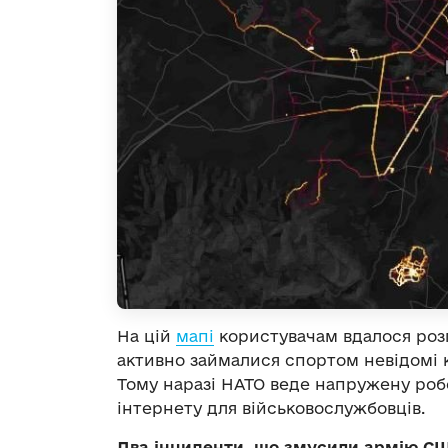
На цій
мапі
користувачам вдалося розг
активно займалися спортом невідомі к
Тому наразі НАТО веде напружену роб
інтернету для військовослужбовців.
Два інциденти, що змусили армію СШ