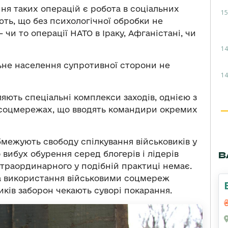
ня таких операцій є робота в соціальних
15
ють, що без психологічної обробки не
чи то операції НАТО в Іраку, Афганістані, чи
14
льне населення супротивної сторони не
14
яють спеціальні комплекси заходів, однією з
в соцмережах, що вводять командири окремих
обмежують свободу спілкування військовиків у
 вибух обурення серед блогерів і лідерів
В
страординарного у подібній практиці немає.
на використання військовими соцмереж
иків заборон чекають суворі покарання.