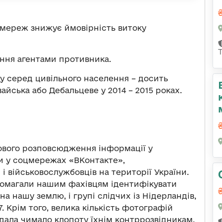
мереж знижує ймовірність витоку
ання агентами противника.
ку серед цивільного населення – досить
вайська або Дебальцеве у 2014 – 2015 роках.
ового розповсюдження інформації у
и у соцмережах «ВКонтакте»,
 військовослужбовців на території України.
помагали нашим фахівцям ідентифікувати
на нашу землю, і групі слідчих із Нідерландів,
. Крім того, велика кількість фотографій
вдала чимало клопоту їхнім контррозвідникам.