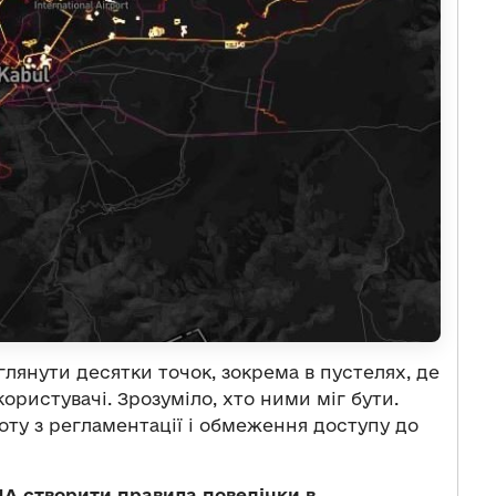
лянути десятки точок, зокрема в пустелях, де
ористувачі. Зрозуміло, хто ними міг бути.
оту з регламентації і обмеження доступу до
А створити правила поведінки в