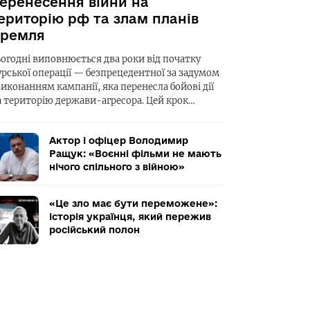
еренесення війни на
ериторію рф та злам планів
ремля
ьогодні виповнюється два роки від початку
урської операції — безпрецедентної за задумом
виконанням кампанії, яка перенесла бойові дії
а територію держави-агресора. Цей крок…
Актор і офіцер Володимир
Ращук: «Воєнні фільми не мають
нічого спільного з війною»
«Це зло має бути переможене»:
історія українця, який пережив
російський полон