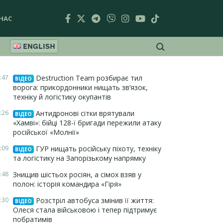
НАС
ENGLISH
:47
Destruction Team розбирає тил
ВІДЕО
ворога: прикордонники нищать зв’язок,
техніку й логістику окупантів
:26
Антидронові сітки врятували
ВІДЕО
«Хамві»: бійці 128-ї бригади пережили атаку
російської «Молнії»
:09
ГУР нищать російську піхоту, техніку
ВІДЕО
та логістику на Запорізькому напрямку
:48
Знищив шістьох росіян, а сімох взяв у
полон: історія командира «Гіря»
:30
Розстріл автобуса змінив її життя:
ВІДЕО
Олеся стала військовою і тепер підтримує
побратимів