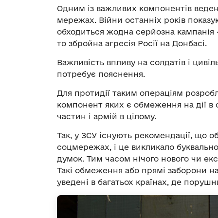
Одним із важливих компонентів веден
мережах. Війни останніх років показу
обходиться жодна серйозна кампанія – 
то збройна агресія Росії на Донбасі.
Важливість впливу на солдатів і циві
потребує пояснення.
Для протидії таким операціям розробл
компонент яких є обмеження на дії 
частин і армій в цілому.
Так, у ЗСУ існують рекомендації, що 
соцмережах, і це викликало буквально
думок. Тим часом нічого нового чи ек
Такі обмеження або прямі заборони 
уведені в багатьох країнах, де порушн