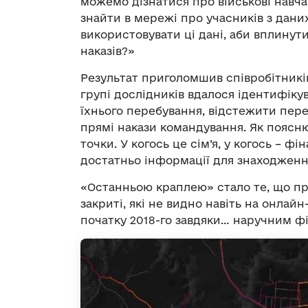
можемо дізнатися про військові навч
знайти в мережі про учасників з дани
використовувати ці дані, аби вплинут
наказів?»
Результат приголомшив співробітників 
групі дослідників вдалося ідентифіку
їхнього перебування, відстежити пере
прямі накази командування. Як поясн
точки. У когось це сім’я, у когось – 
достатньо інформації для знаходженн
«Останньою краплею» стало те, що пра
закриті, які не видно навіть на онлай
початку 2018-го завдяки… наручним ф