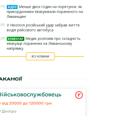
:10
Менше двох годин на порятунок: як
ВІДЕО
прикордонники евакуювали пораненого на
Лиманщині
:50
У Нікополі російський удар забрав життя
водія рейсового автобуса
:29
Медик розповів про складність
КОМЕНТАР
евакуації поранених на Лиманському
напрямку
ВСІ НОВИНИ
АКАНСІЇ
Військовослужбовець
від 20000 до 120000 грн
Дніпро