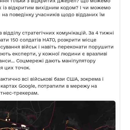
ання тільки з відкритих джерел? Що можемо
х із відкритим вихідним кодом? І чи можемо
и на поведінку учасників щодо відданих їм
відділу стратегічних комунікацій. За 4 тижні
вати 150 солдатів НАТО, розкрити місце
сування військ і навіть переконати порушити
юють експерти, у кожної людини є вразливі
фінанси… Соцмережі дають маніпулятору
я цих точок.
ктично всі військові бази США, зокрема і
н-картах Google, потрапили в мережу на
ітнес-трекерам.