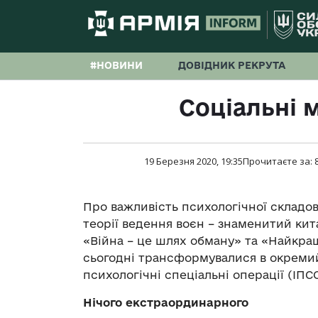
#НОВИНИ
ДОВІДНИК РЕКРУТА
Соціальні 
19 Березня 2020, 19:35
Прочитаєте за:
Про важливість психологічної складово
теорії ведення воєн – знаменитий ки
«Війна – це шлях обману» та «Найкра
сьогодні трансформувалися в окремий
психологічні спеціальні операції (ІПСО.
Нічого екстраординарного