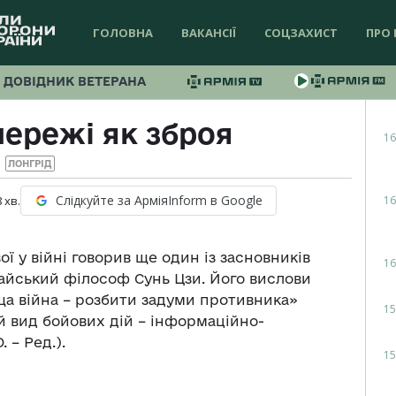
ГОЛОВНА
ВАКАНСІЇ
СОЦЗАХИСТ
ПРО 
ДОВІДНИК ВЕТЕРАНА
мережі як зброя
16
ЛОНГРІД
Слідкуйте за АрміяInform в Google
16
8
хв.
ї у війні говорив ще один із засновників
16
тайський філософ Сунь Цзи. Його вислови
ща війна – розбити задуми противника»
15
 вид бойових дій – інформаційно-
 – Ред.).
15