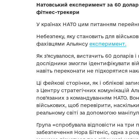
Натовський експеримент за 60 доларі
фітнес-трекери
У країнах НАТО цим питанням перейня
Небезпеку, яку становить для військ
фахівцями Альянсу
експеримент.
Як з’ясувалося, вистачить 60 доларів 
дослідники змогли ідентифікувати вій
навіть переконати не підкорятися нак
Ці фейкові сторінки, як і облікові за
з Центру стратегічних комунікацій Аль
пов’язаних з командуванням НАТО. Вон
військових, щоб перевірити, наскільки
реальному світі за допомогою маніпул
Група «спробувала відповісти на три 
забезпечення Нора Бітеніс, одна з ро