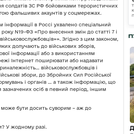
ння солдатів ЗС РФ бойовиками терористичних
могою фальшивих акаунтів у соцмережах.
 інформації в Россі ухвалено спеціальний
року N19-ФЗ «Про внесення змін до статті 7 і
П
військовослужбовців»». Згідно з цим законом,
ких долучають до військових зборів,
ової інформації або з використанням
режі Інтернет поширювати або надавати
риналежність… військовослужбовців і
ійськові збори, до Збройних Сил Російської
формувань і органів … а також інформацію, що
 зазначених осіб в певний період, іншим
 може бути досить суворим – аж до
? У жодному разі.
Д