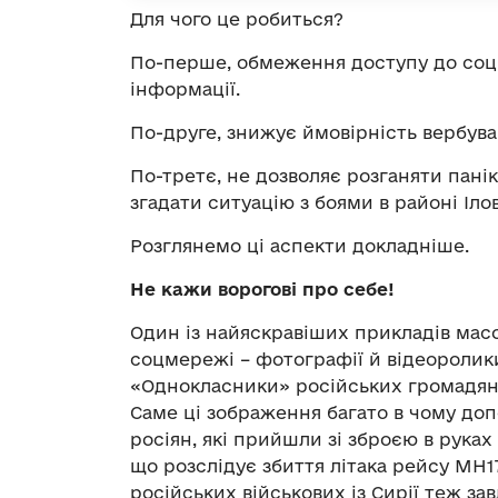
Для чого це робиться?
По-перше, обмеження доступу до соц
інформації.
По-друге, знижує ймовірність вербув
По-третє, не дозволяє розганяти пані
згадати ситуацію з боями в районі Іло
Розглянемо ці аспекти докладніше.
Не кажи ворогові про себе!
Один із найяскравіших прикладів мас
соцмережі – фотографії й відеоролик
«Однокласники» російських громадян і
Саме ці зображення багато в чому до
росіян, які прийшли зі зброєю в руках 
що розслідує збиття літака рейсу МН17
російських військових із Сирії теж за