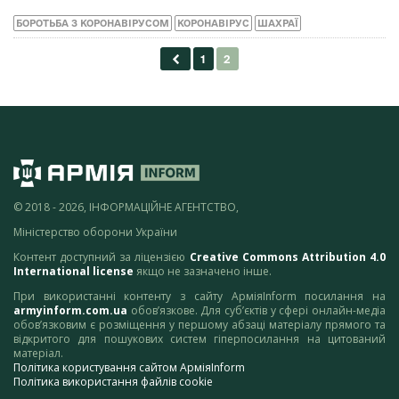
БОРОТЬБА З КОРОНАВІРУСОМ
КОРОНАВІРУС
ШАХРАЇ
© 2018 - 2026, ІНФОРМАЦІЙНЕ АГЕНТСТВО,
Міністерство оборони України
Контент доступний за ліцензією
Creative Commons Attribution 4.0
International license
якщо не зазначено інше.
При використанні контенту з сайту АрміяInform посилання на
armyinform.com.ua
обов’язкове. Для суб’єктів у сфері онлайн-медіа
обов’язковим є розміщення у першому абзаці матеріалу прямого та
відкритого для пошукових систем гіперпосилання на цитований
матеріал.
Політика користування сайтом АрміяInform
Політика використання файлів cookie