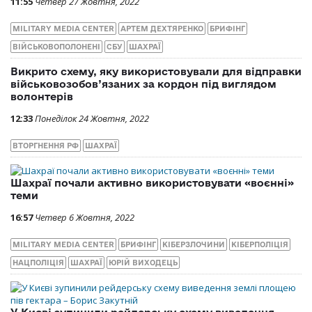
11:55
Четвер 27 Жовтня, 2022
MILITARY MEDIA CENTER
АРТЕМ ДЕХТЯРЕНКО
БРИФІНГ
ВІЙСЬКОВОПОЛОНЕНІ
СБУ
ШАХРАЇ
Викрито схему, яку використовували для відправки
військовозобов’язаних за кордон під виглядом
волонтерів
12:33
Понеділок 24 Жовтня, 2022
ВТОРГНЕННЯ РФ
ШАХРАЇ
Шахраї почали активно використовувати «воєнні»
теми
16:57
Четвер 6 Жовтня, 2022
MILITARY MEDIA CENTER
БРИФІНГ
КІБЕРЗЛОЧИНИ
КІБЕРПОЛІЦІЯ
НАЦПОЛІЦІЯ
ШАХРАЇ
ЮРІЙ ВИХОДЕЦЬ