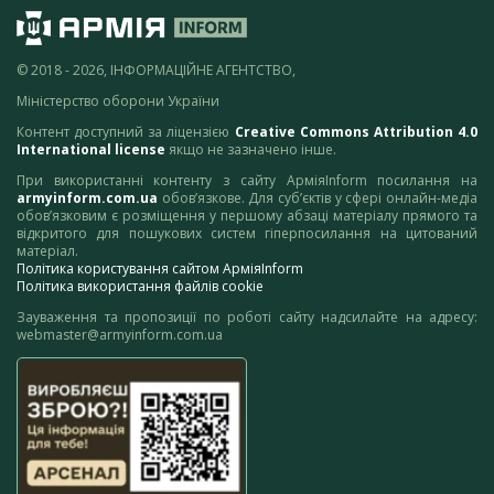
© 2018 - 2026, ІНФОРМАЦІЙНЕ АГЕНТСТВО,
Міністерство оборони України
Контент доступний за ліцензією
Creative Commons Attribution 4.0
International license
якщо не зазначено інше.
При використанні контенту з сайту АрміяInform посилання на
armyinform.com.ua
обов’язкове. Для суб’єктів у сфері онлайн-медіа
обов’язковим є розміщення у першому абзаці матеріалу прямого та
відкритого для пошукових систем гіперпосилання на цитований
матеріал.
Політика користування сайтом АрміяInform
Політика використання файлів cookie
Зауваження та пропозиції по роботі сайту надсилайте на адресу:
webmaster@armyinform.com.ua