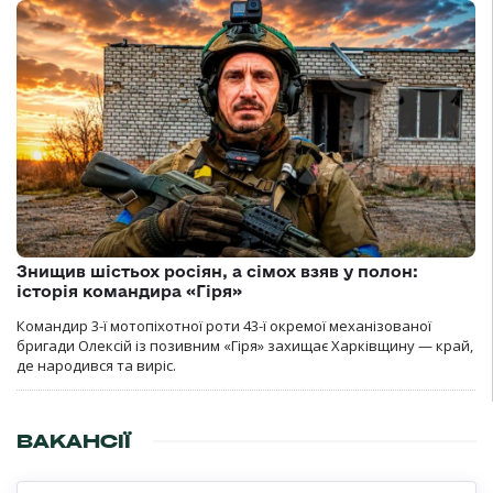
Знищив шістьох росіян, а сімох взяв у полон:
історія командира «Гіря»
Командир 3-ї мотопіхотної роти 43-ї окремої механізованої
бригади Олексій із позивним «Гіря» захищає Харківщину — край,
де народився та виріс.
ВАКАНСІЇ