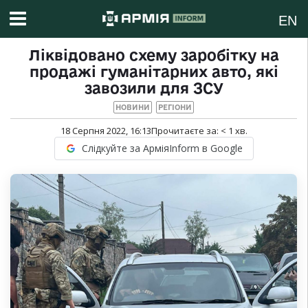
EN
Ліквідовано схему заробітку на
продажі гуманітарних авто, які
завозили для ЗСУ
НОВИНИ
РЕГІОНИ
18 Серпня 2022, 16:13
Прочитаєте за:
< 1
хв.
Слідкуйте за АрміяInform в Google