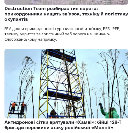
Destruction Team розбирає тил ворога:
прикордонники нищать зв’язок, техніку й логістику
окупантів
FPV-дрони прикордонників уразили засоби зв’язку, РЕБ і РЕР,
техніку, укриття та логістичний хаб ворога на Північно-
Слобожанському напрямку.
Антидронові сітки врятували «Хамві»: бійці 128-ї
бригади пережили атаку російської «Молнії»