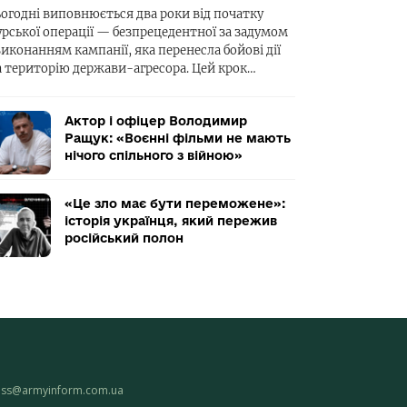
ьогодні виповнюється два роки від початку
урської операції — безпрецедентної за задумом
виконанням кампанії, яка перенесла бойові дії
а територію держави-агресора. Цей крок…
Актор і офіцер Володимир
Ращук: «Воєнні фільми не мають
нічого спільного з війною»
«Це зло має бути переможене»:
історія українця, який пережив
російський полон
ess@armyinform.com.ua