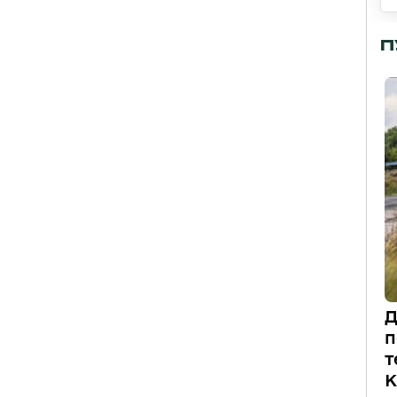
П
Д
п
т
К