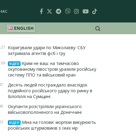
НАС
ENGLISH
:27
Коригували удари по Миколаєву: СБУ
затримала агентів фсб і гру
:09
Крим не ваш: на тимчасово
ВІДЕО
окупованому півострові уразили російську
систему ППО та військовий кран
47
Десять людей постраждало внаслідок
подвійного російського удару по ринку в
Білопіллі на Сумщині
46
Окупанти розстріляли українського
військовополоненого на Донеччині
33
Міна на голови: морпіхи викурюють
ВІДЕО
російських штурмовиків з їхніх нір