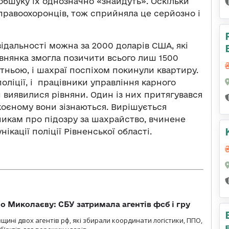
обшуку їх однозначно «знайдуть». Оскільки
правоохоронців, тож сприйняла це серйозно і
ідальності можна за 2000 доларів США, які
івнянка змогла позичити всього лиш 1500
тньою, і шахраї поспіхом покинули квартиру.
оліції, і працівники управління карного
 виявилися рівняни. Один із них притягувався
скоєному вони зізнаються. Вирішується
икам про підозру за шахрайство, вчинене
ікації поліції Рівненської області.
о Миколаєву: СБУ затримала агентів фсб і гру
щині двох агентів рф, які збирали координати логістики, ППО,