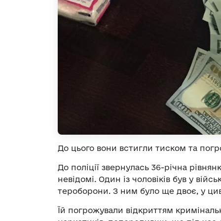
До цього вони встигли тиском та пог
До поліції звернулась 36-річна рівня
невідомі. Один із чоловіків був у вій
тероборони. З ним було ще двоє, у ци
Їй погрожували відкриттям криміналь