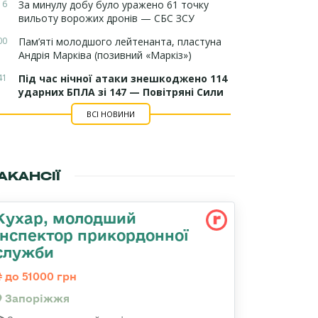
16
За минулу добу було уражено 61 точку
вильоту ворожих дронів — СБС ЗСУ
00
Пам’яті молодшого лейтенанта, пластуна
Андрія Марківа (позивний «Маркіз»)
41
Під час нічної атаки знешкоджено 114
ударних БПЛА зі 147 — Повітряні Сили
ВСІ НОВИНИ
АКАНСІЇ
Кухар, молодший
інспектор прикордонної
служби
до 51000 грн
Запоріжжя