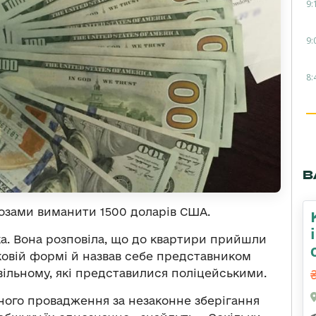
9:
9:
8:
В
розами виманити 1500 доларів США.
нка. Вона розповіла, що до квартири прийшли
ськовій формі й назвав себе представником
вільному, які представилися поліцейськими.
ного провадження за незаконне зберігання