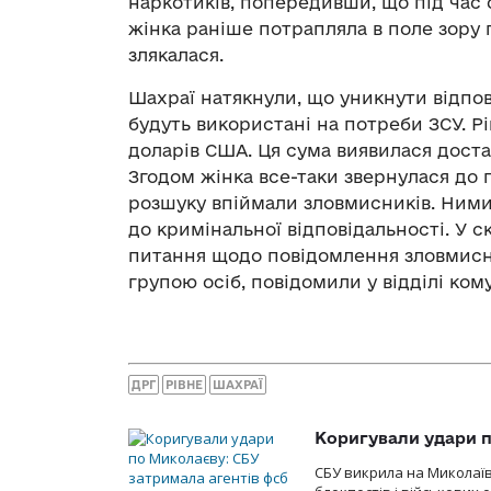
наркотиків, попередивши, що під час 
жінка раніше потрапляла в поле зору 
злякалася.
Шахраї натякнули, що уникнути відпов
будуть використані на потреби ЗСУ. Р
доларів США. Ця сума виявилася доста
Згодом жінка все-таки звернулася до п
розшуку впіймали зловмисників. Ними
до кримінальної відповідальності. У 
питання щодо повідомлення зловмисн
групою осіб, повідомили у відділі комун
ДРГ
РІВНЕ
ШАХРАЇ
Коригували удари п
СБУ викрила на Миколаїв