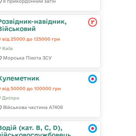
8 прикордонний загін
Розвідник-навідник,
Військовий
від 25000 до 125000 грн
Київ
Морська Піхота ЗСУ
Кулеметник
від 50000 до 100000 грн
Дніпро
Військова частина А7408
Водій (кат. B, C, D),
військовослужбовець