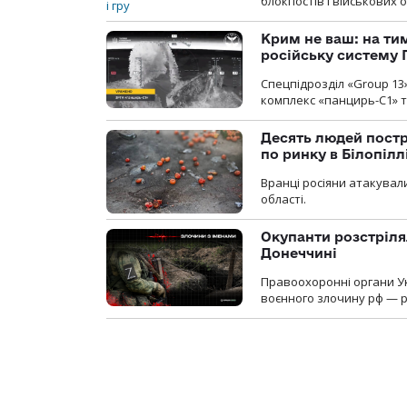
блокпостів і військових о
Крим не ваш: на ти
російську систему 
Спецпідрозділ «Group 13
комплекс «панцирь-С1» т
Десять людей постр
по ринку в Білопіл
Вранці росіяни атакували
області.
Окупанти розстріля
Донеччині
Правоохоронні органи У
воєнного злочину рф — р