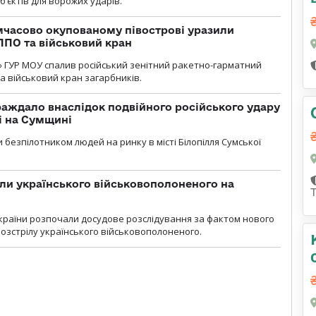
б’єктів для ворожих ударів.
мчасово окупованому півострові уразили
ППО та військовий кран
» ГУР МОУ спалив російський зенітний ракетно-гарматний
а військовий кран загарбників.
аждало внаслідок подвійного російського удару
лі на Сумщині
 безпілотником людей на ринку в місті Білопілля Сумської
ли українського військовополоненого на
країни розпочали досудове розслідування за фактом нового
озстрілу українського військовополоненого.