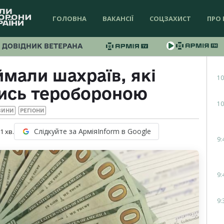
ГОЛОВНА
ВАКАНСІЇ
СОЦЗАХИСТ
ПРО 
ДОВІДНИК ВЕТЕРАНА
ймали шахраїв, які
10
ись теробороною
10
ВИНИ
РЕГІОНИ
Слідкуйте за АрміяInform в Google
 1
хв.
9:
9:
9: