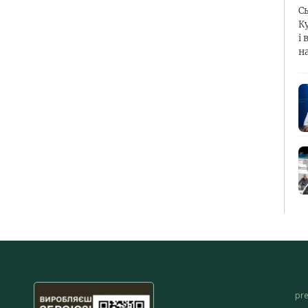
С
К
і 
н
pr