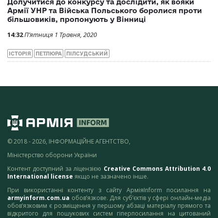
Долучитися до конкурсу та дослідити, як вояки
Армії УНР та Війська Польського боролися проти
більшовиків, пропонують у Вінниці
14:32
П’ятниця 1 Травня, 2020
ІСТОРІЯ
ПЕТЛЮРА
ПІЛСУДСЬКИЙ
© 2018 - 2026, ІНФОРМАЦІЙНЕ АГЕНТСТВО,
Міністерство оборони України
Контент доступний за ліцензією
Creative Commons Attribution 4.0
International license
якщо не зазначено інше.
При використанні контенту з сайту АрміяInform посилання на
armyinform.com.ua
обов’язкове. Для суб’єктів у сфері онлайн-медіа
обов’язковим є розміщення у першому абзаці матеріалу прямого та
відкритого для пошукових систем гіперпосилання на цитований