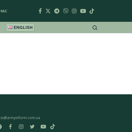
НАС
ENGLISH
ess@armyinform.com.ua