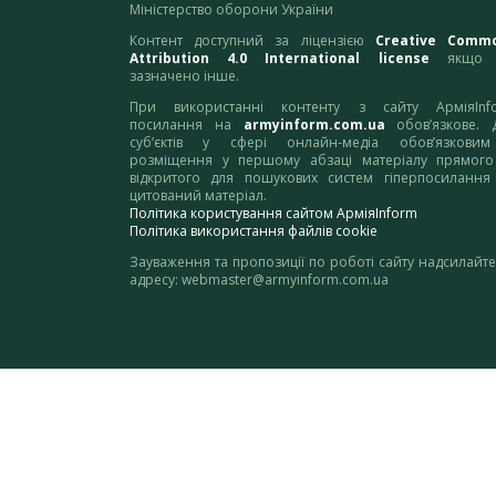
Міністерство оборони України
Контент доступний за ліцензією
Creative Comm
Attribution 4.0 International license
якщо 
зазначено інше.
При використанні контенту з сайту АрміяInf
посилання на
armyinform.com.ua
обов’язкове. 
суб’єктів у сфері онлайн-медіа обов’язкови
розміщення у першому абзаці матеріалу прямого
відкритого для пошукових систем гіперпосилання
цитований матеріал.
Політика користування сайтом АрміяInform
Політика використання файлів cookie
Зауваження та пропозиції по роботі сайту надсилайте
адресу:
webmaster@armyinform.com.ua