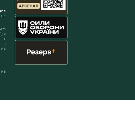
ons
не
orm
Для
м є
 та
 на
 на