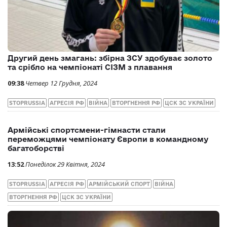
10:36
П’ятниця 13 Грудня, 2024
СІЗМ
ЦСК ЗС УКРАЇНИ
ЦСК ЗСУ
Другий день змагань: збірна ЗСУ здобуває золото
та срібло на чемпіонаті СІЗМ з плавання