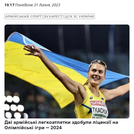
Армійка Ольга Харлан — найкраща спортсменка
липня
09:38
Четвер 3 Серпня, 2023
АРМІЙСЬКИЙ СПОРТ
ОЛЬГА ХАРЛАН
ФЕХТУВАННЯ
ЦСК ЗС УКРАЇНИ
Армійка Марія Гангур стала абсолютною
чемпіонкою Європи з важкої атлетики серед
молоді
10:17
Понеділок 31 Липня, 2023
АРМІЙСЬКИЙ СПОРТ
БУХАРЕСТ
ЦСК ЗС УКРАЇНИ