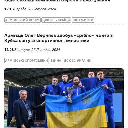
Армійка Емілі Конрад виграла «срібло» на
кадетському чемпіонаті Європи з фехтування
12:18
Середа 28 Лютого, 2024
АРМІЙСЬКИЙ СПОРТ
ЦСК ЗС УКРАЇНИ
ШПАЖИСТИ
Армієць Олег Верняєв здобув «срібло» на етапі
Кубка світу зі спортивної гімнастики