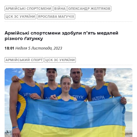
Армійці Ярослава Магучіх та Олександр Желтяков
визнані найкращими спортсменами року в Україні
16:20
Понеділок 25 Грудня, 2023
АРМІЙСЬКІ СПОРТСМЕНИ
ВІЙНА
ОЛЕКСАНДР ЖЕЛТЯКОВ
ЦСК ЗС УКРАЇНИ
ЯРОСЛАВА МАГУЧІХ
Армійські спортсмени здобули п’ять медалей
різного ґатунку