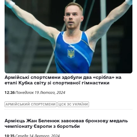
10:06
Понеділок 26 Лютого, 2024
АРМІЙСЬКИЙ СПОРТ
ФЕХТУВАННЯ
ЦСК ЗС УКРАЇНИ
Спортсмени-армійці здобули три медалі на
чемпіонаті Європи з важкої атлетики
10:29
Середа 21 Лютого, 2024
STOPRUSSIA
АГРЕСІЯ РФ
ВІЙНА
ЦСК ЗС УКРАЇНИ