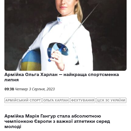
16:21
Субота 2 Вересня, 2023
STOPRUSSIA
АГРЕСІЯ РФ
ВІЙНА
ВТОРГНЕННЯ РФ
ЦСК ЗС УКРАЇНИ
Найкращим спортсменом липня в Україні став
армієць Олександр Желтяков
10:42
Четвер 3 Серпня, 2023
АРМІЙСЬКІ СПОРТСМЕНИ
ПЛАВАННЯ
ЦСК ЗС УКРАЇНИ