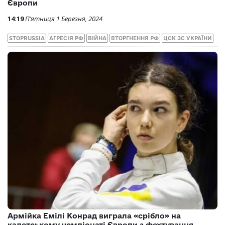
Армійські стрільці посіли друге місце в
загальному заліку на чемпіонаті Європи
13:32
Понеділок 4 Березня, 2024
STOPRUSSIA
АГРЕСІЯ РФ
ВІЙНА
ВТОРГНЕННЯ РФ
ЦСК ЗС УКРАЇНИ
Армійські стрільці здобули «бронзу» на чемпіонаті
Європи
14:19
П’ятниця 1 Березня, 2024
STOPRUSSIA
АГРЕСІЯ РФ
ВІЙНА
ВТОРГНЕННЯ РФ
ЦСК ЗС УКРАЇНИ