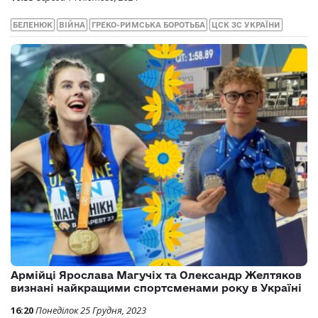
Армійські спортсмени здобули два «срібла» на
етапі Кубка світу зі спортивної гімнастики
12:26
Понеділок 19 Лютого, 2024
АРМІЙСЬКИЙ СПОРТСМЕНИ
ЦСК ЗС УКРАЇНИ
Армієць Жан Беленюк завоював бронзову медаль
чемпіонату Європи з боротьби
10:35
Середа 14 Лютого, 2024
БЕЛЕНЮК
ВІЙНА
ГРЕКО-РИМСЬКА БОРОТЬБА
ЦСК ЗС УКРАЇНИ