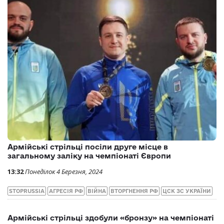
09:38
Четвер 12 Грудня, 2024
STOPRUSSIA
АГРЕСІЯ РФ
ВІЙНА
ВТОРГНЕННЯ РФ
ЦСК ЗС УКРАЇНИ
Армійські спортсмени-гімнасти стали
переможцями чемпіонату Європи в командному
багатоборстві
13:52
Понеділок 29 Квітня, 2024
STOPRUSSIA
АГРЕСІЯ РФ
АРМІЙСЬКИЙ СПОРТ
ВІЙНА
ВТОРГНЕННЯ РФ
ЦСК ЗС УКРАЇНИ