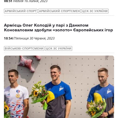
Армієць Артур Фельфнер виграв золото ЧЄ U-23 у
метанні списа
08:51
Неділя 16 Липня, 2023
АРМІЙСЬКИЙ СПОРТ
АРМІЙСЬКИЙ СПОРТСМЕН
ЦСК ЗС УКРАЇНИ
Армієць Олег Колодій у парі з Данилом
Коноваловим здобули «золото» Європейських ігор