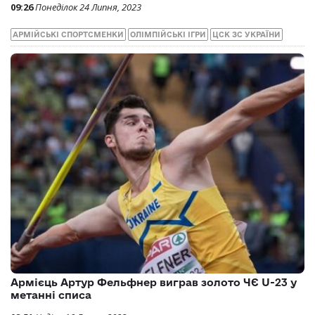
Дві армійські легкоатлетки здобули ліцензії на
Олімпійські ігри — 2024
09:26
Понеділок 24 Липня, 2023
АРМІЙСЬКІ СПОРТСМЕНКИ
ОЛІМПІЙСЬКІ ІГРИ
ЦСК ЗС УКРАЇНИ