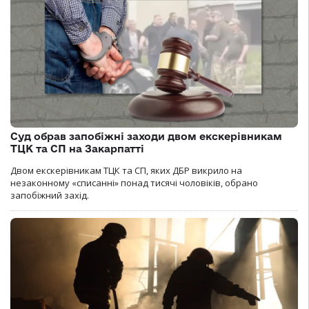
Суд обрав запобіжні заходи двом екскерівникам
ТЦК та СП на Закарпатті
Двом екскерівникам ТЦК та СП, яких ДБР викрило на
незаконному «списанні» понад тисячі чоловіків, обрано
запобіжний захід.