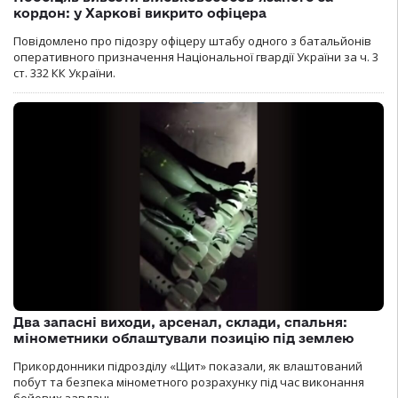
кордон: у Харкові викрито офіцера
Повідомлено про підозру офіцеру штабу одного з батальйонів
оперативного призначення Національної гвардії України за ч. 3
ст. 332 КК України.
Два запасні виходи, арсенал, склади, спальня:
мінометники облаштували позицію під землею
Прикордонники підрозділу «Щит» показали, як влаштований
побут та безпека мінометного розрахунку під час виконання
бойових завдань.