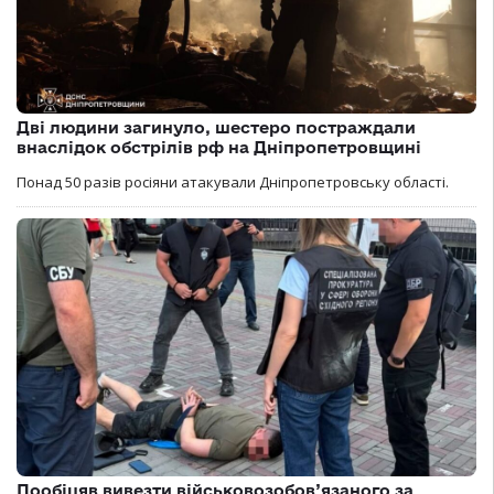
Дві людини загинуло, шестеро постраждали
внаслідок обстрілів рф на Дніпропетровщині
Понад 50 разів росіяни атакували Дніпропетровську області.
Пообіцяв вивезти військовозобов’язаного за