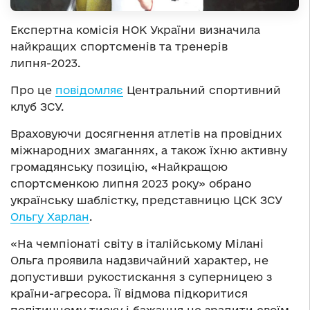
Експертна комісія НОК України визначила
найкращих спортсменів та тренерів
липня-2023.
Про це
повідомляє
Центральний спортивний
клуб ЗСУ.
Враховуючи досягнення атлетів на провідних
міжнародних змаганнях, а також їхню активну
громадянську позицію, «Найкращою
спортсменкою липня 2023 року» обрано
українську шаблістку, представницю ЦСК ЗСУ
Ольгу Харлан
.
«На чемпіонаті світу в італійському Мілані
Ольга проявила надзвичайний характер, не
допустивши рукостискання з суперницею з
країни-агресора. Її відмова підкоритися
політичному тиску і бажання не зрадити своїм