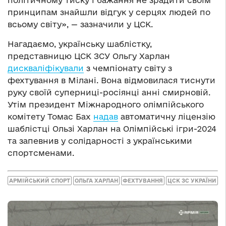
принципам знайшли відгук у серцях людей по
всьому світу», — зазначили у ЦСК.
Нагадаємо, українську шаблістку,
представницю ЦСК ЗСУ Ольгу Харлан
дискваліфікували
з чемпіонату світу з
фехтування в Мілані. Вона відмовилася тиснути
руку своїй суперниці-росіянці анні смирновій.
Утім президент Міжнародного олімпійського
комітету Томас Бах
надав
автоматичну ліцензію
шаблістці Ользі Харлан на Олімпійські ігри-2024
та запевнив у солідарності з українськими
спортсменами.
АРМІЙСЬКИЙ СПОРТ
ОЛЬГА ХАРЛАН
ФЕХТУВАННЯ
ЦСК ЗС УКРАЇНИ