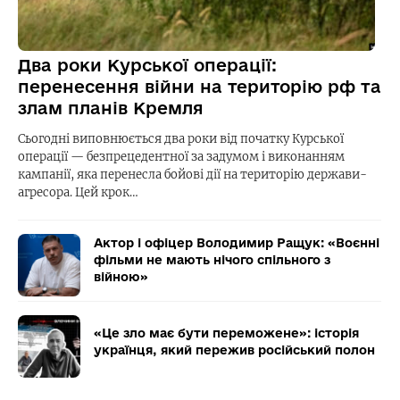
Два роки Курської операції:
перенесення війни на територію рф та
злам планів Кремля
Сьогодні виповнюється два роки від початку Курської
операції — безпрецедентної за задумом і виконанням
кампанії, яка перенесла бойові дії на територію держави-
агресора. Цей крок…
Актор і офіцер Володимир Ращук: «Воєнні
фільми не мають нічого спільного з
війною»
«Це зло має бути переможене»: історія
українця, який пережив російський полон