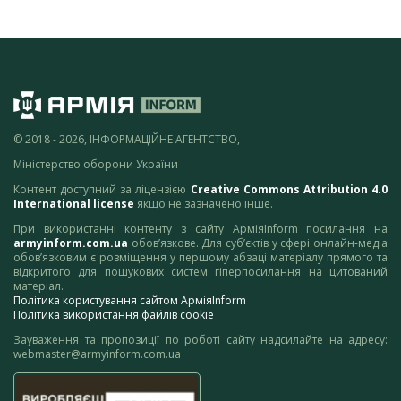
© 2018 - 2026, ІНФОРМАЦІЙНЕ АГЕНТСТВО,
Міністерство оборони України
Контент доступний за ліцензією
Creative Commons Attribution 4.0
International license
якщо не зазначено інше.
При використанні контенту з сайту АрміяInform посилання на
armyinform.com.ua
обов’язкове. Для суб’єктів у сфері онлайн-медіа
обов’язковим є розміщення у першому абзаці матеріалу прямого та
відкритого для пошукових систем гіперпосилання на цитований
матеріал.
Політика користування сайтом АрміяInform
Політика використання файлів cookie
Зауваження та пропозиції по роботі сайту надсилайте на адресу:
webmaster@armyinform.com.ua