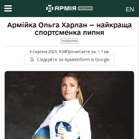
EN
Армійка Ольга Харлан — найкраща
спортсменка липня
НОВИНИ
3 Серпня 2023, 9:38
Прочитаєте за:
< 1
хв.
Слідкуйте за АрміяInform в Google