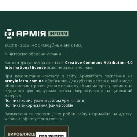
© 2018 - 2026, ІНФОРМАЦІЙНЕ АГЕНТСТВО,
Міністерство оборони України
Контент доступний за ліцензією
Creative Commons Attribution 4.0
International license
якщо не зазначено інше.
При використанні контенту з сайту АрміяInform посилання на
armyinform.com.ua
обов’язкове. Для суб’єктів у сфері онлайн-медіа
обов’язковим є розміщення у першому абзаці матеріалу прямого та
відкритого для пошукових систем гіперпосилання на цитований
матеріал.
Політика користування сайтом АрміяInform
Політика використання файлів cookie
Зауваження та пропозиції по роботі сайту надсилайте на адресу:
webmaster@armyinform.com.ua