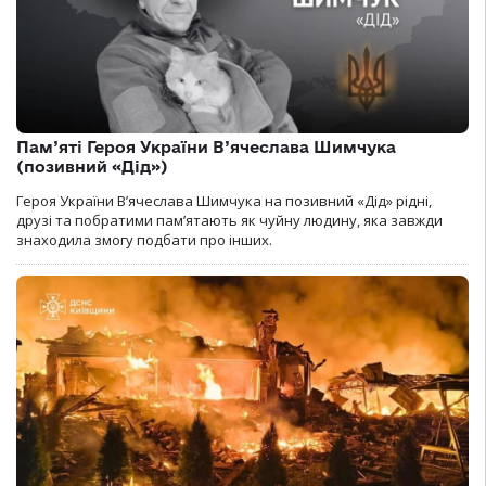
Пам’яті Героя України В’ячеслава Шимчука
(позивний «Дід»)
Героя України В’ячеслава Шимчука на позивний «Дід» рідні,
друзі та побратими пам’ятають як чуйну людину, яка завжди
знаходила змогу подбати про інших.