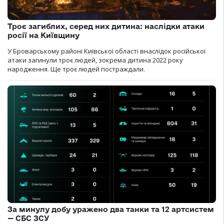
Троє загиблих, серед них дитина: наслідки атаки
росії на Київщину
У Броварському районі Київської області внаслідок російської
атаки загинули троє людей, зокрема дитина 2022 року
народження. Ще троє людей постраждали.
За минулу добу уражено два танки та 12 артсистем
— СБС ЗСУ