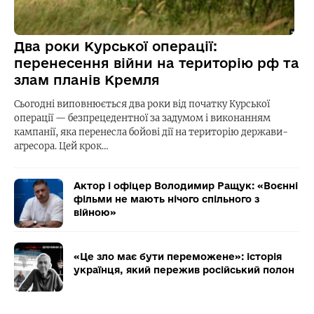
Два роки Курської операції:
перенесення війни на територію рф та
злам планів Кремля
Сьогодні виповнюється два роки від початку Курської
операції — безпрецедентної за задумом і виконанням
кампанії, яка перенесла бойові дії на територію держави-
агресора. Цей крок…
Актор і офіцер Володимир Ращук: «Воєнні
фільми не мають нічого спільного з
війною»
«Це зло має бути переможене»: історія
українця, який пережив російський полон