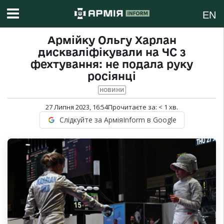
EN
Армійку Ольгу Харлан
дискваліфікували на ЧС з
фехтування: не подала руку
росіянці
НОВИНИ
27 Липня 2023, 16:54
Прочитаєте за:
< 1
хв.
Слідкуйте за АрміяInform в Google