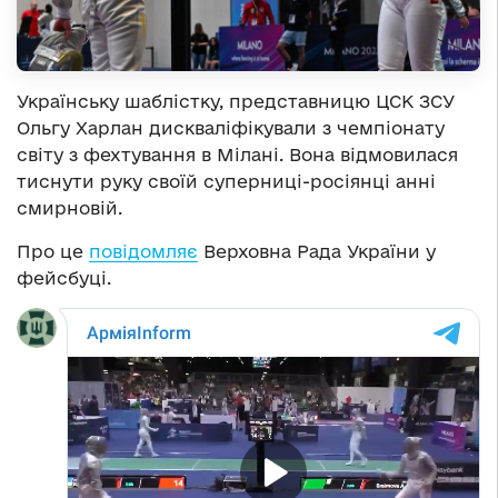
Українську шаблістку, представницю ЦСК ЗСУ
Ольгу Харлан дискваліфікували з чемпіонату
світу з фехтування в Мілані. Вона відмовилася
тиснути руку своїй суперниці-росіянці анні
смирновій.
Про це
повідомляє
Верховна Рада України у
фейсбуці.