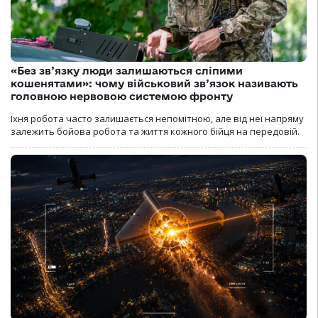
«Без зв’язку люди залишаються сліпими
кошенятами»: чому військовий зв’язок називають
головною нервовою системою фронту
Їхня робота часто залишається непомітною, але від неї напряму
залежить бойова робота та життя кожного бійця на передовій.