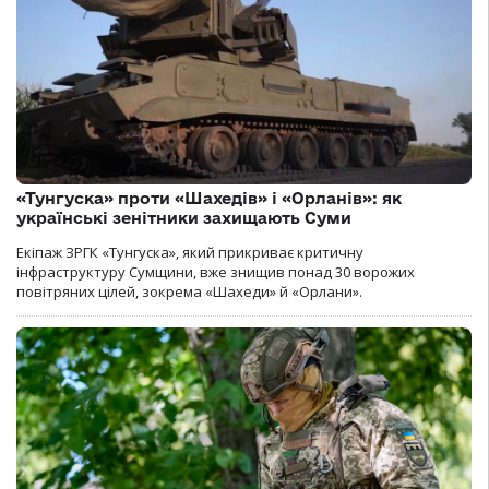
«Тунгуска» проти «Шахедів» і «Орланів»: як
українські зенітники захищають Суми
Екіпаж ЗРГК «Тунгуска», який прикриває критичну
інфраструктуру Сумщини, вже знищив понад 30 ворожих
повітряних цілей, зокрема «Шахеди» й «Орлани».