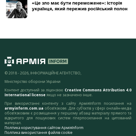
«Це зло має бути переможене»: історія
українця, який пережив російський полон
© 2018 - 2026, ІНФОРМАЦІЙНЕ АГЕНТСТВО,
Міністерство оборони України
Контент доступний за ліцензією
Creative Commons Attribution 4.0
International license
якщо не зазначено інше.
При використанні контенту з сайту АрміяInform посилання на
armyinform.com.ua
обов’язкове. Для суб’єктів у сфері онлайн-медіа
обов’язковим є розміщення у першому абзаці матеріалу прямого та
відкритого для пошукових систем гіперпосилання на цитований
матеріал.
Політика користування сайтом АрміяInform
Політика використання файлів cookie