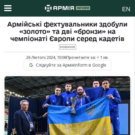
EN
Армійські фехтувальники здобули
«золото» та дві «бронзи» на
чемпіонаті Європи серед кадетів
НОВИНИ
26 Лютого 2024, 10:06
Прочитаєте за:
< 1
хв.
Слідкуйте за АрміяInform в Google