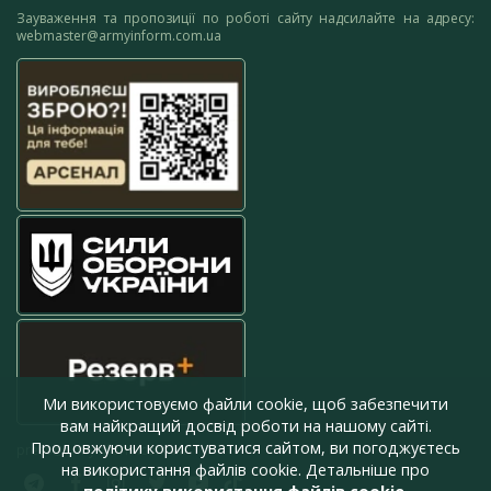
Зауваження та пропозиції по роботі сайту надсилайте на адресу:
webmaster@armyinform.com.ua
Ми використовуємо файли cookie, щоб забезпечити
вам найкращий досвід роботи на нашому сайті.
Продовжуючи користуватися сайтом, ви погоджуєтесь
press@armyinform.com.ua
на використання файлів cookie. Детальніше про