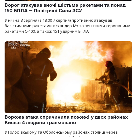
Ворог атакував вночі шістьма ракетами та понад
150 БПЛА — Повітряні Сили ЗСУ
У ніч на 8 серпня (з 18:00 7 серпня) противник атакував
балістичними ракетами «Іскандер-М» та зенітними керованими
ракетами С-400, а також 151 ударним БПЛА.
Ворожа атака спричинила пожежі у двох районах
Києва: 4 людини травмовано
У Голосіївському та Оболонському районах столиці через