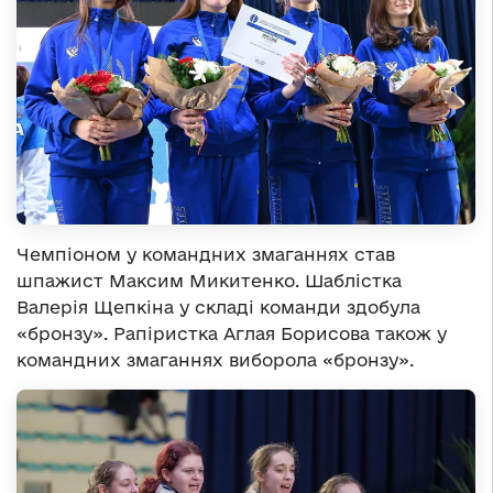
Чемпіоном у командних змаганнях став
шпажист Максим Микитенко. Шаблістка
Валерія Щепкіна у складі команди здобула
«бронзу». Рапіристка Аглая Борисова також у
командних змаганнях виборола «бронзу».