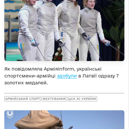
Як повідомляла АрміяInform, українські
спортсмени-армійці
здобули
в Латвії одразу 7
золотих медалей.
АРМІЙСЬКИЙ СПОРТ
ФЕХТУВАННЯ
ЦСК ЗС УКРАЇНИ