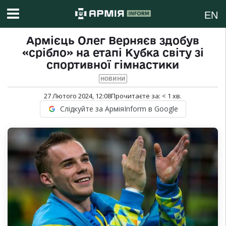
EN
Армієць Олег Верняєв здобув
«срібло» на етапі Кубка світу зі
спортивної гімнастики
НОВИНИ
27 Лютого 2024, 12:08
Прочитаєте за:
< 1
хв.
Слідкуйте за АрміяInform в Google