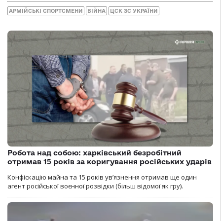
АРМІЙСЬКІ СПОРТСМЕНИ
ВІЙНА
ЦСК ЗС УКРАЇНИ
Робота над собою: харківський безробітний
отримав 15 років за коригування російських ударів
Конфіскацію майна та 15 років увʼязнення отримав ще один
агент російської воєнної розвідки (більш відомої як гру).