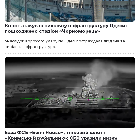
Ворог атакував цивільну інфраструктуру Одеси:
пошкоджено стадіон «Чорноморець»
Унаслідок ворожого удару по Одесі постраждала людина та
цивільна інфраструктура.
База ФСБ «Беня House», тіньовий флот і
«Кримський рубильник»: СБС уразили низку