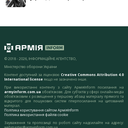
© 2018 - 2026, ІНФОРМАЦІЙНЕ АГЕНТСТВО,
Міністерство оборони України
Контент доступний за ліцензією
Creative Commons Attribution 4.0
International license
якщо не зазначено інше.
При використанні контенту з сайту АрміяInform посилання на
armyinform.com.ua
обов’язкове. Для суб’єктів у сфері онлайн-медіа
обов’язковим є розміщення у першому абзаці матеріалу прямого та
відкритого для пошукових систем гіперпосилання на цитований
матеріал.
Політика користування сайтом АрміяInform
Політика використання файлів cookie
Зауваження та пропозиції по роботі сайту надсилайте на адресу:
webmaster@armyinform.com.ua