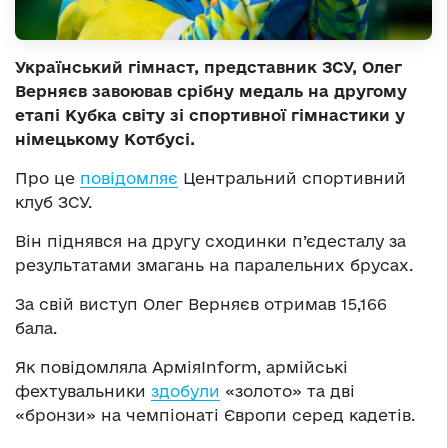
Український гімнаст, представник ЗСУ, Олег
Верняєв завоював срібну медаль на другому
етапі Кубка світу зі спортивної гімнастики у
німецькому Котбусі.
Про це
повідомляє
Центральний спортивний
клуб ЗСУ.
Він піднявся на другу сходинки п’єдесталу за
результатами змагань на паралельних брусах.
За свій виступ Олег Верняєв отримав 15,166
бала.
Як повідомляла АрміяInform, армійські
фехтувальники
здобули
«золото» та дві
«бронзи» на чемпіонаті Європи серед кадетів.