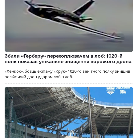
Збили «Герберу» перехоплювачем в лоб: 1020-й
полк показав унікальне знищення ворожого дрона
«Хенкок», боєць екіпажу «Крук» 1020-го зенітного полку знищив
російський дрон ударом лоб в лоб.