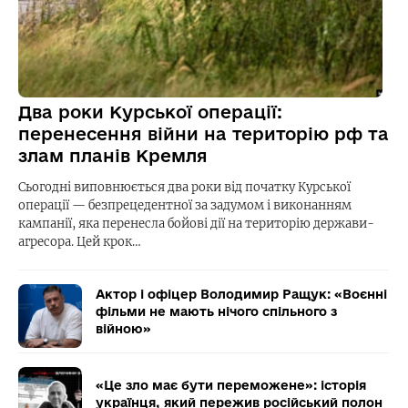
Два роки Курської операції:
перенесення війни на територію рф та
злам планів Кремля
Сьогодні виповнюється два роки від початку Курської
операції — безпрецедентної за задумом і виконанням
кампанії, яка перенесла бойові дії на територію держави-
агресора. Цей крок…
Актор і офіцер Володимир Ращук: «Воєнні
фільми не мають нічого спільного з
війною»
«Це зло має бути переможене»: історія
українця, який пережив російський полон