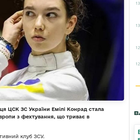
13
13
12
12
ця ЦСК ЗС України Емілі Конрад стала
В
вропи з фехтування, що триває в
ивний клуб ЗСУ.