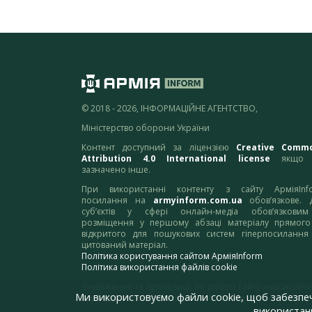
© 2018 - 2026, ІНФОРМАЦІЙНЕ АГЕНТСТВО,
Міністерство оборони України
Контент доступний за ліцензією
Creative Comm
Attribution 4.0 International license
якщо 
зазначено інше.
При використанні контенту з сайту АрміяInf
посилання на
armyinform.com.ua
обов’язкове. 
суб’єктів у сфері онлайн-медіа обов’язкови
розміщення у першому абзаці матеріалу прямого
відкритого для пошукових систем гіперпосилання
цитований матеріал.
Політика користування сайтом АрміяInform
Політика використання файлів cookie
Зауваження та пропозиції по роботі сайту надсилайте
Ми використовуємо файли cookie, щоб забезпе
адресу:
webmaster@armyinform.com.ua
використанн