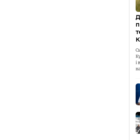
Д
п
т
К
С
К
і 
н