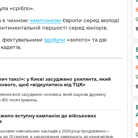
ула «срібло».
ка є чинною
чемпіонкою
Європи серед молоді
 континентальній першості серед юніорів.
кі фехтувальники
здобули
«золото» та дві
кадетів.
лич таксі»: у Києві засуджено ухилянта, який
кового, щоб «відкупитись від ТЦК»
авлення волі засуджено чоловіка, який ошукав дружину
 455 тисяч гривень.
жило вступну кампанію до військових
в
ськових навчальних закладів у 2026 році продовжено—
до 20 серпня, а зарахування завершать до кінця місяця.