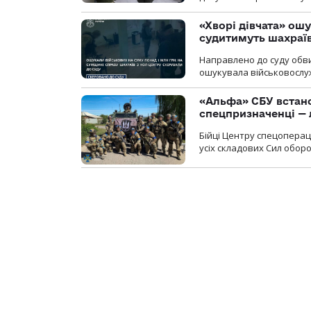
«Хворі дівчата» ош
судитимуть шахраїв
Направлено до суду обви
ошукувала військовослуж
«Альфа» СБУ встано
спецпризначенці — 
Бійці Центру спецопера
усіх складових Сил оборо