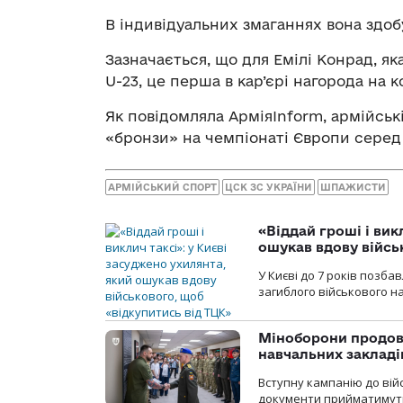
В індивідуальних змаганнях вона здоб
Зазначається, що для Емілі Конрад, я
U-23, це перша в кар’єрі нагорода на
Як повідомляла АрміяInform, армійсь
«бронзи» на чемпіонаті Європи серед 
АРМІЙСЬКИЙ СПОРТ
ЦСК ЗС УКРАЇНИ
ШПАЖИСТИ
«Віддай гроші і вик
ошукав вдову війсь
У Києві до 7 років позб
загиблого військового на
Міноборони продов
навчальних закладі
Вступну кампанію до вій
документи прийматимуть 