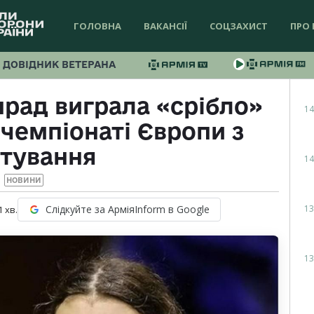
ГОЛОВНА
ВАКАНСІЇ
СОЦЗАХИСТ
ПРО 
ДОВІДНИК ВЕТЕРАНА
нрад виграла «срібло»
14
чемпіонаті Європи з
тування
14
НОВИНИ
13
Слідкуйте за АрміяInform в Google
1
хв.
13