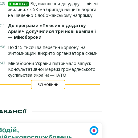
:28
Від виявлення до удару — лічені
КОМЕНТАР
хвилини: як 58-ма бригада нищить ворога
на Південно-Слобожанському напрямку
:11
До програми «Плюси» в додатку
Армія+ долучилися три нові компанії
— Міноборони
:56
По $15 тисяч за перетин кордону: на
Житомирщині викрито організатора схеми
:43
Міноборони України підтримало запуск
Консультативної мережі громадянського
суспільства Україна—НАТО
ВСІ НОВИНИ
АКАНСІЇ
Водій,
військовослужбовець