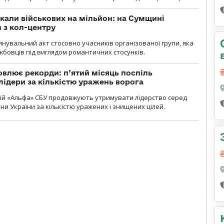
укали військових на мільйон: на Сумщині
 з кол-центру
нувальний акт стосовно учасників організованої групи, яка
бовців під виглядом романтичних стосунків.
влює рекорди: п’ятий місяць поспіль
лідери за кількістю уражень ворога
цій «Альфа» СБУ продовжують утримувати лідерство серед
ни України за кількістю уражених і знищених цілей.