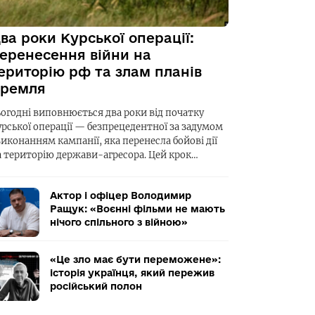
ва роки Курської операції:
еренесення війни на
ериторію рф та злам планів
ремля
ьогодні виповнюється два роки від початку
урської операції — безпрецедентної за задумом
виконанням кампанії, яка перенесла бойові дії
а територію держави-агресора. Цей крок…
Актор і офіцер Володимир
Ращук: «Воєнні фільми не мають
нічого спільного з війною»
«Це зло має бути переможене»:
історія українця, який пережив
російський полон