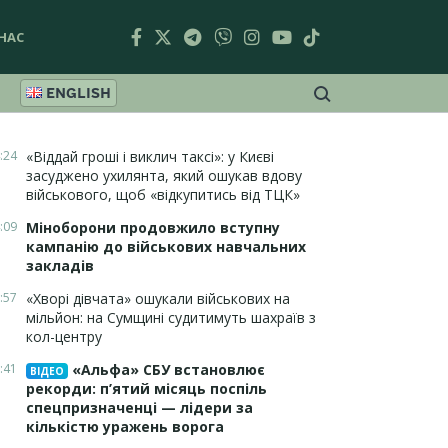
НАС
ENGLISH
:24
«Віддай гроші і виклич таксі»: у Києві
засуджено ухилянта, який ошукав вдову
військового, щоб «відкупитись від ТЦК»
:09
Міноборони продовжило вступну
кампанію до військових навчальних
закладів
:57
«Хворі дівчата» ошукали військових на
мільйон: на Сумщині судитимуть шахраїв з
кол-центру
:41
«Альфа» СБУ встановлює
ВІДЕО
рекорди: п’ятий місяць поспіль
спецпризначенці — лідери за
кількістю уражень ворога