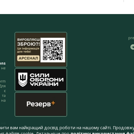
pr
ons
не
orm
Для
м є
 та
 на
 на
чити вам найкращий досвід роботи на нашому сайті. Продовжу
я файлів cookie. Детальніше про
політику використання фай