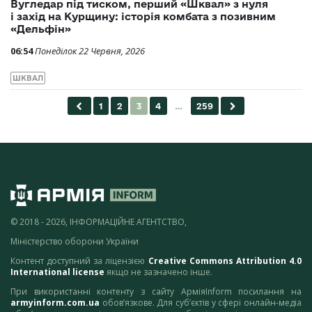
Вугледар під тиском, перший «Шквал» з нуля
і захід на Курщину: історія комбата з позивним
«Дельфін»
06:54
Понеділок 22 Червня, 2026
ШКВАЛ
© 2018 - 2026, ІНФОРМАЦІЙНЕ АГЕНТСТВО,
Міністерство оборони України
Контент доступний за ліцензією
Creative Commons Attribution 4.0
International license
якщо не зазначено інше.
При використанні контенту з сайту АрміяInform посилання на
armyinform.com.ua
обов’язкове. Для суб’єктів у сфері онлайн-медіа