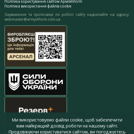
Політика користування сайтом АрміяInform
Політика використання файлів cookie
Зауваження та пропозиції по роботі сайту надсилайте на адресу:
webmaster@armyinform.com.ua
Ми використовуємо файли cookie, щоб забезпечити
вам найкращий досвід роботи на нашому сайті.
Продовжуючи користуватися сайтом, ви погоджуєтесь
press@armyinform.com.ua