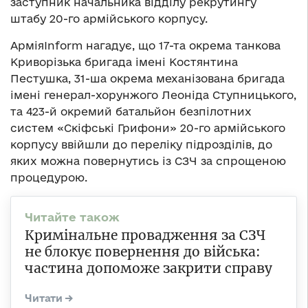
заступник начальника відділу рекрутингу
штабу 20-го армійського корпусу.
АрміяInform нагадує, що 17-та окрема танкова
Криворізька бригада імені Костянтина
Пестушка, 31-ша окрема механізована бригада
імені генерал-хорунжого Леоніда Ступницького,
та 423-й окремий батальйон безпілотних
систем «Скіфські Грифони» 20-го армійського
корпусу ввійшли до переліку підрозділів, до
яких можна повернутись із СЗЧ за спрощеною
процедурою.
Кримінальне провадження за СЗЧ
не блокує повернення до війська:
частина допоможе закрити справу