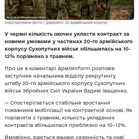
Ілюстративне фото / джерело: 20 армійський корпус
У червні кількість охочих укласти контракт за
новими умовами у частинах 20-го армійського
корпусу Сухопутних військ збільшилась на 10‒
12% порівняно з травнем.
Про це в коментарі АрміяInform розповів
заступник начальника відділу рекрутингу
штабу 20-го армійського корпусу Сухопутних
військ Збройних Сил України Вадим Іващенко.
— Спостерігається стабільне зростання
показників мобілізації на контрактній основі. Як
порівняти з травнем, кількість укладених
контрактів збільшилася приблизно на 10–12%.
Ймовірно, даються взнаки сезонність та нові