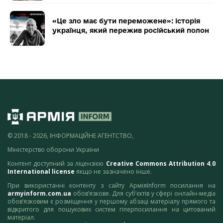
«Це зло має бути переможене»: історія
українця, який пережив російський полон
© 2018 - 2026, ІНФОРМАЦІЙНЕ АГЕНТСТВО,
Міністерство оборони України
Контент доступний за ліцензією
Creative Commons Attribution 4.0
International license
якщо не зазначено інше.
При використанні контенту з сайту АрміяInform посилання на
armyinform.com.ua
обов’язкове. Для суб’єктів у сфері онлайн-медіа
обов’язковим є розміщення у першому абзаці матеріалу прямого та
відкритого для пошукових систем гіперпосилання на цитований
матеріал.