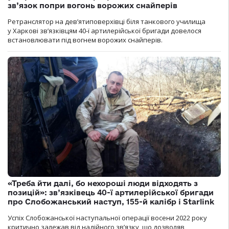
зв’язок попри вогонь ворожих снайперів
Ретранслятор на дев’ятиповерхівці біля танкового училища
у Харкові зв’язківцям 40-ї артилерійської бригади довелося
встановлювати під вогнем ворожих снайперів.
«Треба йти далі, бо нехороші люди відходять з
позицій»: зв’язківець 40-ї артилерійської бригади
про Слобожанський наступ, 155-й калібр і Starlink
Успіх Слобожанської наступальної операції восени 2022 року
критично залежав від надійного зв’язку, що дозволяв