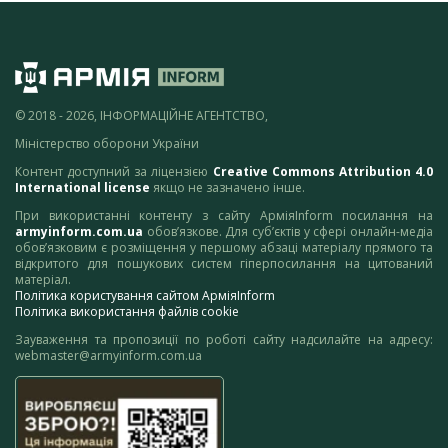
© 2018 - 2026, ІНФОРМАЦІЙНЕ АГЕНТСТВО,
Міністерство оборони України
Контент доступний за ліцензією
Creative Commons Attribution 4.0
International license
якщо не зазначено інше.
При використанні контенту з сайту АрміяInform посилання на
armyinform.com.ua
обов’язкове. Для суб’єктів у сфері онлайн-медіа
обов’язковим є розміщення у першому абзаці матеріалу прямого та
відкритого для пошукових систем гіперпосилання на цитований
матеріал.
Політика користування сайтом АрміяInform
Політика використання файлів cookie
Зауваження та пропозиції по роботі сайту надсилайте на адресу:
webmaster@armyinform.com.ua