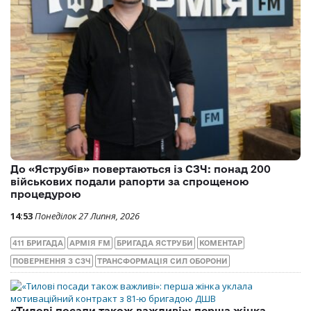
До «Яструбів» повертаються із СЗЧ: понад 200
військових подали рапорти за спрощеною
процедурою
14:53
Понеділок 27 Липня, 2026
411 БРИГАДА
АРМІЯ FM
БРИГАДА ЯСТРУБИ
КОМЕНТАР
ПОВЕРНЕННЯ З СЗЧ
ТРАНСФОРМАЦІЯ СИЛ ОБОРОНИ
«Тилові посади також важливі»: перша жінка