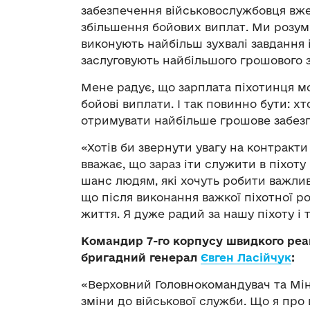
забезпечення військовослужбовця вже
збільшення бойових виплат. Ми розумі
виконують найбільш зухвалі завдання 
заслуговують найбільшого грошового 
Мене радує, що зарплата піхотинця м
бойові виплати. І так повинно бути: 
отримувати найбільше грошове забез
«Хотів би звернути увагу на контракти
вважає, що зараз іти служити в піхоту
шанс людям, які хочуть робити важливу
що після виконання важкої піхотної 
життя. Я дуже радий за нашу піхоту і 
Командир 7-го корпусу швидкого реа
бригадний генерал
Євген Ласійчук
:
«Верховний Головнокомандувач та Мі
зміни до військової служби. Що я про