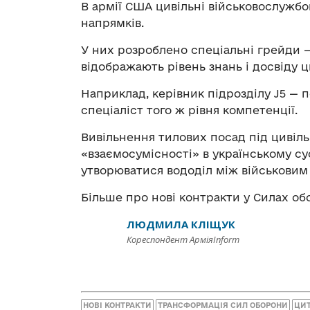
В армії США цивільні військовослужбо
напрямків.
У них розроблено спеціальні грейди —
відображають рівень знань і досвіду ц
Наприклад, керівник підрозділу J5 — 
спеціаліст того ж рівня компетенції.
Вивільнення тилових посад під цивіль
«взаємосумісності» в українському сус
утворюватися вододіл між військовим 
Більше про нові контракти у Силах об
ЛЮДМИЛА КЛІЩУК
Кореспондент АрміяInform
НОВІ КОНТРАКТИ
ТРАНСФОРМАЦІЯ СИЛ ОБОРОНИ
ЦИТ