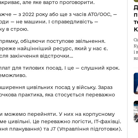
акриває, але яке варто проговорити.
Д
п
ажче — з 2022 року або ще з часів АТО/ООС, —
т
ди — не машини. І справедливість —
К
ну в строю.
С
рямку, обіцяючи поступове звільнення.
К
ереже найцінніший ресурс, який у нас є.
і 
сля закінчення відстрочки…
н
ат для тилових посад. І це — слушний крок.
неможливо.
зширення цивільних посад у війську. Зараз
 точкова практика, яка стосується переважно
ми можемо перейняти. У них на корпусному
е цивільні. Це переважно логісти, IT-фахівці.
ння планування) та J7 (Управління підготовки).