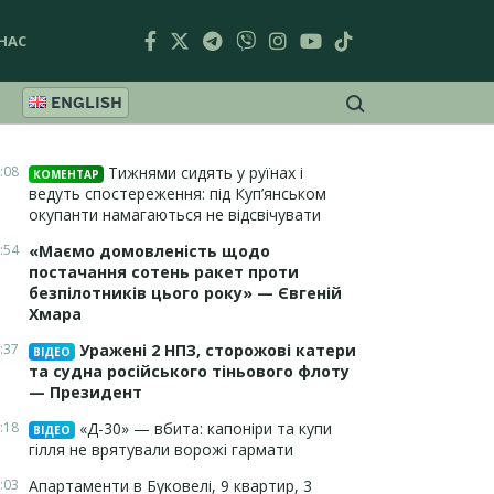
НАС
ENGLISH
:08
Тижнями сидять у руїнах і
КОМЕНТАР
ведуть спостереження: під Куп’янськом
окупанти намагаються не відсвічувати
:54
«Маємо домовленість щодо
постачання сотень ракет проти
безпілотників цього року» — Євгеній
Хмара
:37
Уражені 2 НПЗ, сторожові катери
ВІДЕО
та судна російського тіньового флоту
— Президент
:18
«Д-30» — вбита: капоніри та купи
ВІДЕО
гілля не врятували ворожі гармати
:03
Апартаменти в Буковелі, 9 квартир, 3