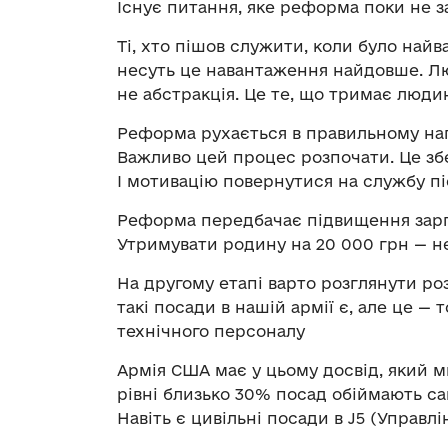
Існує питання, яке реформа поки не з
Ті, хто пішов служити, коли було найв
несуть це навантаження найдовше. Лю
не абстракція. Це те, що тримає люди
Реформа рухається в правильному нап
Важливо цей процес розпочати. Це зб
І мотивацію повернутися на службу пі
Реформа передбачає підвищення зарпл
Утримувати родину на 20 000 грн — 
На другому етапі варто розглянути ро
такі посади в нашій армії є, але це —
технічного персоналу
Армія США має у цьому досвід, який 
рівні близько 30% посад обіймають сам
Навіть є цивільні посади в J5 (Управлі