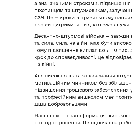
з визначеними строками, підвищення 
піхотинцям та штурмовикам, залученн
СЗЧ. Це — кроки в правильному напря
людей і утримати тих, хто вже служит
Десантно-штурмові війська — завжди 
та сила. Сила на війні має бути висок
Тому підвищення виплат до 7−10 тис. 
крок до справедливості. Це відповідає
на війні.
Але висока оплата за виконання штур
мотиваційним чинником без збільшенн
підвищення грошового забезпечення у
та професійним вишколом має позити
ДШВ добровольцями.
Наш шлях — трансформація військової
і не одне рішення. Це одночасна робот