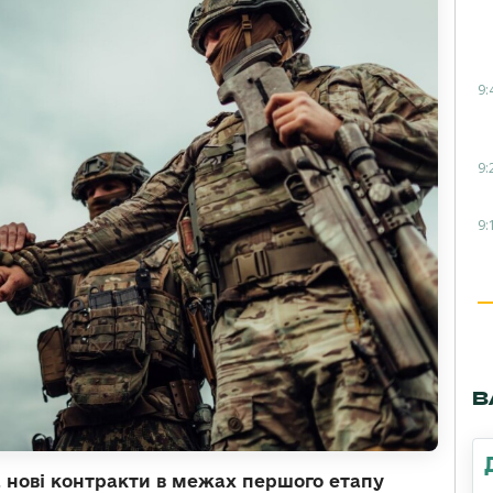
9:
9:
9:
В
а нові контракти в межах першого етапу