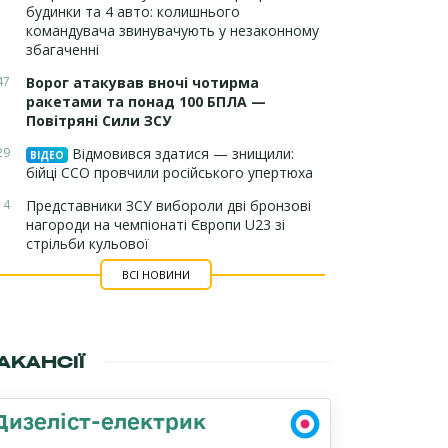
будинки та 4 авто: колишнього
командувача звинувачують у незаконному
збагаченні
47
Ворог атакував вночі чотирма
ракетами та понад 100 БПЛА —
Повітряні Сили ЗСУ
29
Відмовився здатися — знищили:
ВІДЕО
бійці ССО провчили російського упертюха
14
Представники ЗСУ вибороли дві бронзові
нагороди на чемпіонаті Європи U23 зі
стрільби кульової
ВСІ НОВИНИ
АКАНСІЇ
Дизеліст-електрик