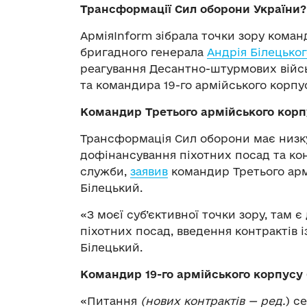
Трансформації Сил оборони України?
АрміяInform зібрала точки зору коман
бригадного генерала
Андрія Білецьког
реагування Десантно-штурмових війсь
та командира 19-го армійського корпу
Командир Третього армійського корп
Трансформація Сил оборони має низк
дофінансування піхотних посад та кон
служби,
заявив
командир Третього арм
Білецький.
«З моєї суб’єктивної точки зору, там
піхотних посад, введення контрактів 
Білецький.
Командир 19-го армійського корпусу
«Питання
(нових контрактів — ред.
) с