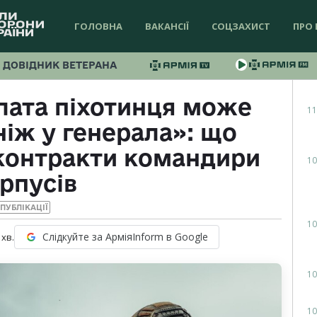
ГОЛОВНА
ВАКАНСІЇ
СОЦЗАХИСТ
ПРО 
ДОВІДНИК ВЕТЕРАНА
лата піхотинця може
11
ніж у генерала»: що
 контракти командири
10
рпусів
ПУБЛІКАЦІЇ
10
Слідкуйте за АрміяInform в Google
хв.
10
10