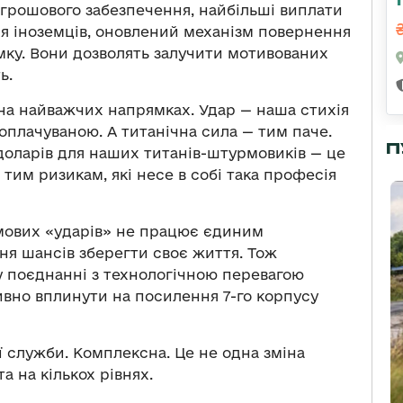
грошового забезпечення, найбільші виплати
я іноземців, оновлений механізм повернення
мку. Вони дозволять залучити мотивованих
ь.
на найважчих напрямках. Удар — наша стихія
ооплачуваною. А титанічна сила — тим паче.
П
доларів для наших титанів-штурмовиків — це
 тим ризикам, які несе в собі така професія
мових «ударів» не працює єдиним
я шансів зберегти своє життя. Тож
 поєднанні з технологічною перевагою
вно вплинути на посилення 7-го корпусу
 служби. Комплексна. Це не одна зміна
а на кількох рівнях.