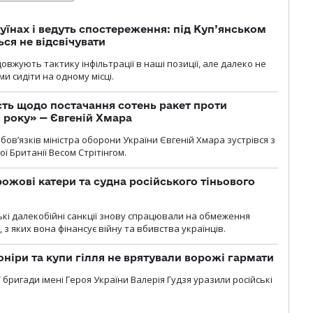
уїнах і ведуть спостереження: під Куп’янськом
ся не відсвічувати
вжують тактику інфільтрації в наші позиції, але далеко не
и сидіти на одному місці.
ть щодо постачання сотень ракет проти
о року» — Євгеній Хмара
ов’язків міністра оборони України Євгеній Хмара зустрівся з
ї Британії Весом Стрітінгом.
рожові катери та судна російського тіньового
ські далекобійні санкції знову спрацювали на обмеження
, з яких вона фінансує війну та вбивства українців.
оніри та купи гілля не врятували ворожі гармати
ї бригади імені Героя України Валерія Гудзя уразили російські