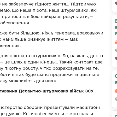
 не забезпечує гідного життя… Підтримую
ємо, що наша піхота, наші штурмовики, які
і приносять в бою найкращі результати, —
забезпечення.
оже бути більшою, ніж у генерала, враховуючи
хто найбільше ризикує життям — має
печення».
 для піхоти та штурмовиків. Бо, на жаль, дехто
 — це шлях в один кінець… Такий контракт дає
 піхотну роботу, чітко розраховувати на те,
роботи в них буде шанс продовжити цивільне
таку можливість для них».
гування Десантно-штурмових військ ЗСУ
ністерство оборони презентували масштабні
 це думаю. Ключові елементи — контракти