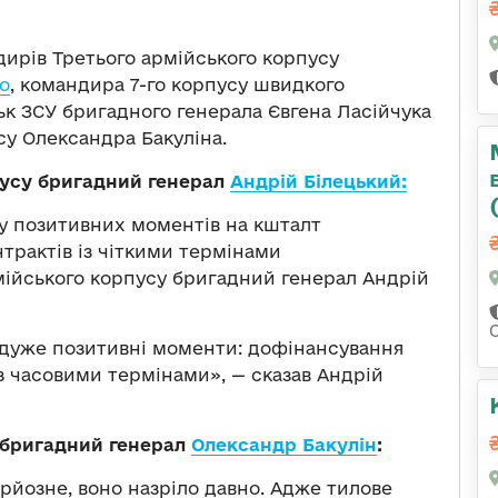
дирів Третього армійського корпусу
о
, командира 7-го корпусу швидкого
к ЗСУ бригадного генерала Євгена Ласійчука
су Олександра Бакуліна.
усу бригадний генерал
Андрій Білецький:
у позитивних моментів на кшталт
трактів із чіткими термінами
ійського корпусу бригадний генерал Андрій
 є дуже позитивні моменти: дофінансування
із часовими термінами», — сказав Андрій
 бригадний генерал
Олександр Бакулін
:
ерйозне, воно назріло давно. Адже тилове