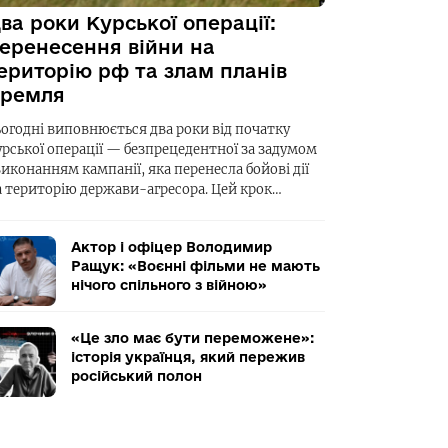
ва роки Курської операції:
еренесення війни на
ериторію рф та злам планів
ремля
ьогодні виповнюється два роки від початку
урської операції — безпрецедентної за задумом
виконанням кампанії, яка перенесла бойові дії
а територію держави-агресора. Цей крок…
Актор і офіцер Володимир
Ращук: «Воєнні фільми не мають
нічого спільного з війною»
«Це зло має бути переможене»:
історія українця, який пережив
російський полон