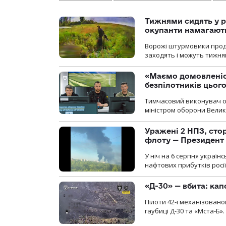
Тижнями сидять у р
окупанти намагають
Ворожі штурмовики продо
заходять і можуть тижням
«Маємо домовленіс
безпілотників цьог
Тимчасовий виконувач об
міністром оборони Велико
Уражені 2 НПЗ, сто
флоту — Президент
У ніч на 6 серпня україн
нафтових прибутків росії
«Д-30» — вбита: кап
Пілоти 42-ї механізовано
гаубиці Д-30 та «Мста-Б».