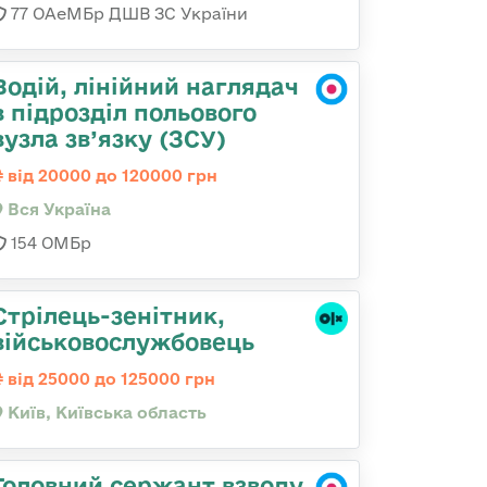
77 ОАеМБр ДШВ ЗС України
Водій, лінійний наглядач
в підрозділ польового
вузла зв’язку (ЗСУ)
від 20000 до 120000 грн
Вся Україна
154 ОМБр
Стpілець-зенітник,
військовослужбовець
від 25000 до 125000 грн
Київ, Київська область
Головний сержант взводу